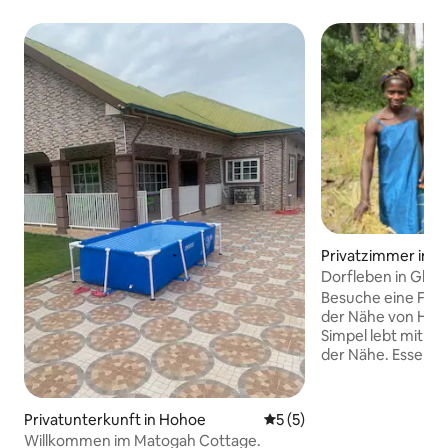
Privatzimmer in 
Dorfleben in Gha
Besuche eine Famil
der Nähe von Hoho
Simpel lebt mit ei
der Nähe. Essen w
gestellt. Du kannst
Feierlichkeiten und
ghanaische Leben erlebe
Privatunterkunft in Hohoe
Durchschnittliche Bewertu
5 (5)
mit ihnen zum Bau
Willkommen im Matogah Cottage.