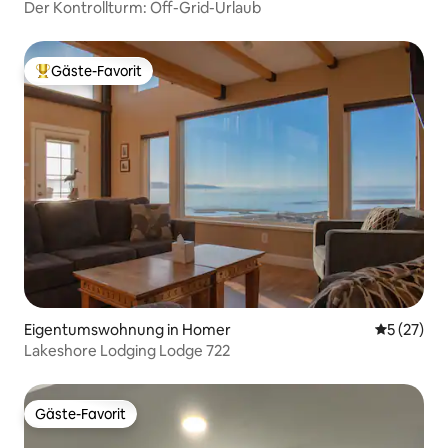
Der Kontrollturm: Off-Grid-Urlaub
Gäste-Favorit
Beliebter Gäste-Favorit.
Eigentumswohnung in Homer
Durchschn
5 (27)
Lakeshore Lodging Lodge 722
Gäste-Favorit
Gäste-Favorit