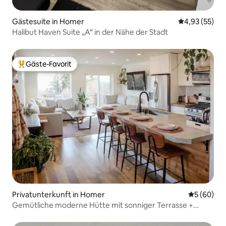
Gästesuite in Homer
Durchschnitt
4,93 (55)
Halibut Haven Suite „A“ in der Nähe der Stadt
Gäste-Favorit
Beliebter Gäste-Favorit.
Privatunterkunft in Homer
Durchschni
5 (60)
Gemütliche moderne Hütte mit sonniger Terrasse +
Panoramablick