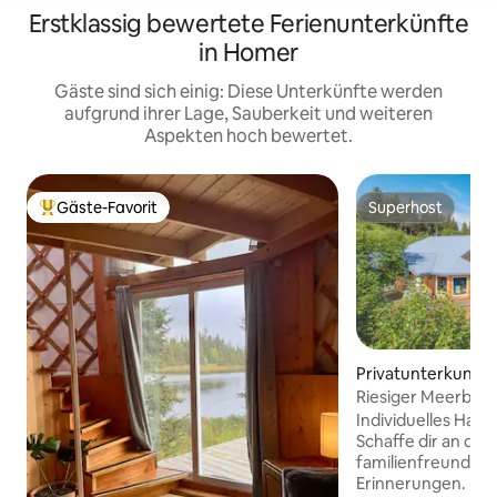
Erstklassig bewertete Ferienunterkünfte
in Homer
Gäste sind sich einig: Diese Unterkünfte werden
aufgrund ihrer Lage, Sauberkeit und weiteren
Aspekten hoch bewertet.
Gäste-Favorit
Superhost
Beliebter Gäste-Favorit.
Superhost
Privatunterkunft 
Riesiger Meerblick
maßgefertigtes H
Individuelles Haus
Schaffe dir an die
familienfreundlic
Erinnerungen. Un