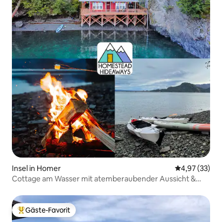
Insel in Homer
Durchschnitt
4,97 (33)
Cottage am Wasser mit atemberaubender Aussicht &
Kajaks
Gäste-Favorit
Beliebter Gäste-Favorit.