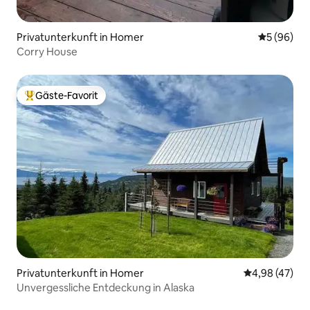
Privatunterkunft in Homer
Durchschni
5 (96)
Corry House
Gäste-Favorit
Beliebter Gäste-Favorit.
Privatunterkunft in Homer
Durchschnittl
4,98 (47)
Unvergessliche Entdeckung in Alaska