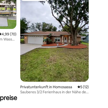
Durchschnittliche Bewertung: 4,99 von 5, 70 Bewertungen
4,99 (70)
em Wasser
10 Bewertungen
Privatunterkunft in Homosassa
Durchschnittliche
5 (12)
Sauberes 3/2 Ferienhaus in der Nähe des
preise
Flusses Homosassa.