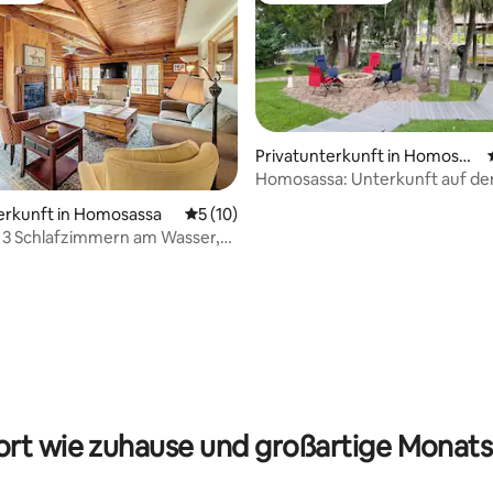
Privatunterkunft in Homosas
sa
Homosassa: Unterkunft auf d
mit Kajaks.
erkunft in Homosassa
Durchschnittliche Bewertung: 5 von 5, 
5 (10)
 3 Schlafzimmern am Wasser,
eln, Seekühe, Kajak
 Bewertung: 5 von 5, 15 Bewertungen
rt wie zuhause und großartige Monats