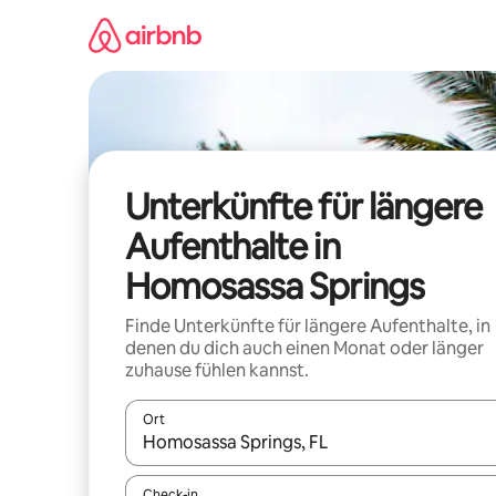
Zu
Inhalten
springen
Unterkünfte für längere
Aufenthalte in
Homosassa Springs
Finde Unterkünfte für längere Aufenthalte, in
denen du dich auch einen Monat oder länger
zuhause fühlen kannst.
Ort
Wenn Ergebnisse verfügbar sind, navigiere mit d
Check-in