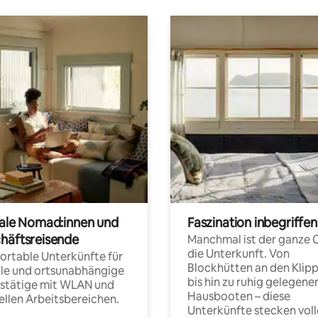
tale Nomad:innen und
Faszination inbegriffen
häftsreisende
Manchmal ist der ganze 
die Unterkunft. Von
rtable Unterkünfte für
Blockhütten an den Klip
ble und ortsunabhängige
bis hin zu ruhig gelegene
fstätige mit WLAN und
Hausbooten – diese
ellen Arbeitsbereichen.
Unterkünfte stecken voll