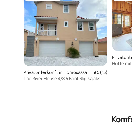
Privatunt
Hütte mit
Steg, Ang
Privatunterkunft in Homosassa
Durchschnittliche
5 (15)
The River House 4/3.5 Boot Slip Kajaks
Komfo