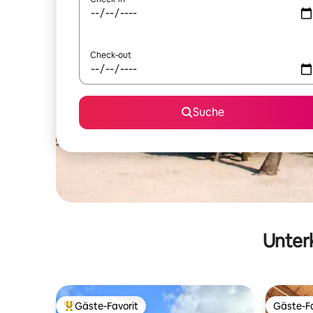
Check-out
Suche
Unterk
Gäste-Favorit
Gäste-Fa
Beliebter Gäste-Favorit.
Gäste-Fa