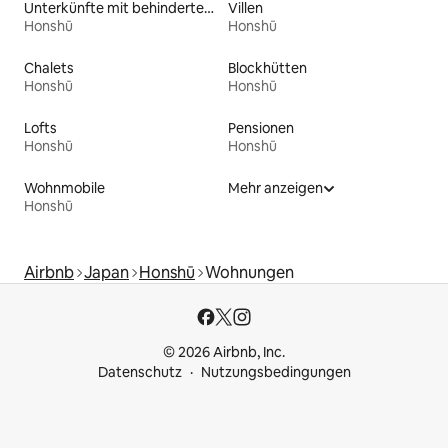
Unterkünfte mit behindertengerechtem Bett
Villen
Honshū
Honshū
Chalets
Blockhütten
Honshū
Honshū
Lofts
Pensionen
Honshū
Honshū
Wohnmobile
Mehr anzeigen
Honshū
Airbnb
Japan
Honshū
Wohnungen
© 2026 Airbnb, Inc.
Datenschutz
Nutzungsbedingungen