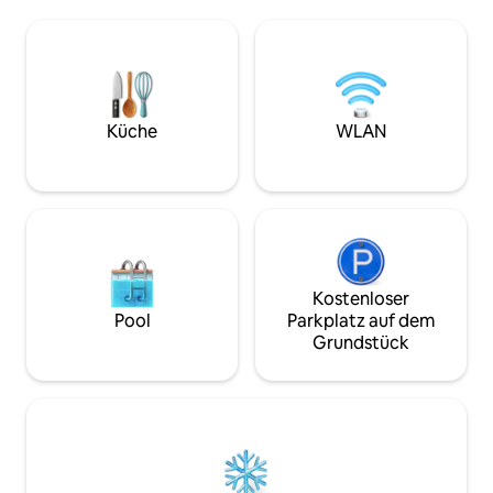
komfortabel. Im ersten Stock gibt es
dich nach einem T
einen Sitzbereich auf der Terrasse mit
in Kyoto in einem 
einem Holzdeck, der sich hervorragend
Zypressenbad und 
dafür eignet, an klaren Tagen draußen
hochwertiger Bet
zu frühstücken. Kostenloses WLAN
Bed, einer traditi
verfügbar Ausstattung Badetücher,
Marke, der Luxushot
Shampoo, Spülung, Duschgel und
sind ein lokales 
Küche
WLAN
Waschmittel * Bitte bringen Sie
keine Vermietungs
Schlafkleidung mit. * Wir haben keine
alles fragen.
privaten Parkplätze. 1. Stock TV,
Klimaanlage, Wohnzimmertisch, Sofa,
Esstisch, Luftreiniger Küche
Induktionsherd, Kühlschrank,
Mikrowelle, Wasserkocher, Kochgeschirr
und Geschirr ・Waschraum,
Kostenloser
Badezimmer Waschmaschine mit
Pool
Parkplatz auf dem
Trockner, Fön WC Washlet
Grundstück
Außenterrasse Tisch, 2 Stühle,
Aschenbecher 1. Obergeschoß
Schlafzimmer 1 2 Einzelbetten,
Klimaanlage Schlafzimmer 2 2
Einzelbetten, Klimaanlage WC Washlet
* Futon-Matratzen werden für 5 oder
mehr Gäste bereitgestellt. *Es gibt