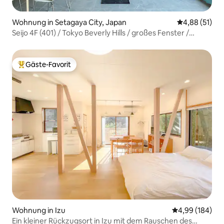
Wohnung in Setagaya City, Japan
Durchschnitt
4,88 (51)
Seijo 4F (401) / Tokyo Beverly Hills / großes Fenster /
Shibuya / Shinjuku / Berühmtheit / schöne Aussicht /
Himmel / Kunst
Gäste-Favorit
Beliebter Gäste-Favorit.
Wohnung in Izu
Durchschnittli
4,99 (184)
Ein kleiner Rückzugsort in Izu mit dem Rauschen des