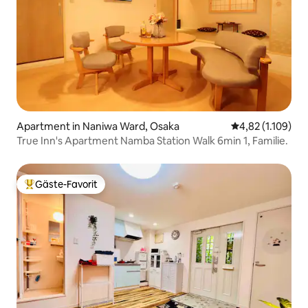
Apartment in Naniwa Ward, Osaka
Durchschnittlic
4,82 (1.109)
True Inn's Apartment Namba Station Walk 6min 1, Familie.
Gäste-Favorit
Beliebter Gäste-Favorit.