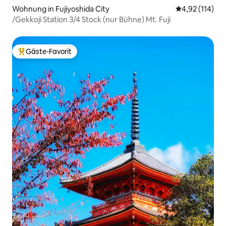
Wohnung in Fujiyoshida City
Durchschnittl
4,92 (114)
/Gekkoji Station 3/4 Stock (nur Bühne) Mt. Fuji
Gäste-Favorit
Beliebter Gäste-Favorit.