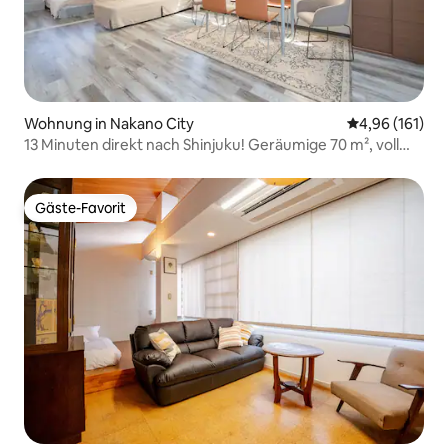
Wohnung in Nakano City
Durchschnittl
4,96 (161)
13 Minuten direkt nach Shinjuku! Geräumige 70 m², voll
ausgestattete Küche, 5 Minuten vom Bahnhof, sauber
und komfortabel, Wohnung mit großem Wohnzimmer
Gäste-Favorit
Gäste-Favorit