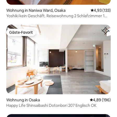
Wohnung in Naniwa Ward, Osaka
Durchschnittl
4,93 (133)
Yoshiki kein Geschäft. Reisewohnung 2 Schlafzimmer 1
Wohnzimmer.Gepäckraum. Namba bis zu 4 Personen
Station 10 Meter Takashimaya Shinsaibashi Dotonbori
Dotenkaku American Village
Gäste-Favorit
Gäste-Favorit
Wohnung in Osaka
Durchschnittli
4,89 (196)
Happy Life Shinsaibashi Dotonbori 207 Englisch OK