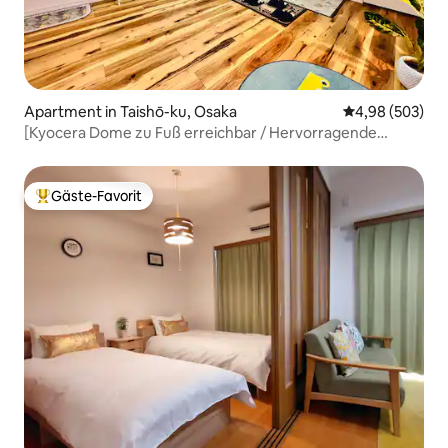
Apartment in Taishō-ku, Osaka
Durchschnittli
4,98 (503)
[Kyocera Dome zu Fuß erreichbar / Hervorragende
Anbindung an USJ und Namba] 1 Minute vom Taisho-
Bahnhof entfernt / Geräumige Anmietung eines ganzen
Gebäudes / Familie / Direkt am KIX...
Gäste-Favorit
Beliebter Gäste-Favorit.