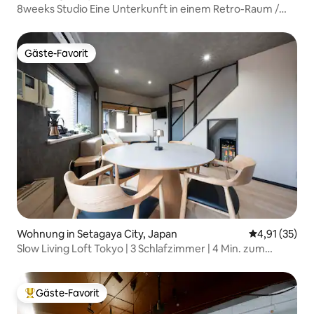
8weeks Studio Eine Unterkunft in einem Retro-Raum /
Eine Gruppe pro Tag, Langzeitaufenthalte willkommen /
Bahnhof Fujimi zu Fuß erreichbar
Gäste-Favorit
Gäste-Favorit
Wohnung in Setagaya City, Japan
Durchschnitt
4,91 (35)
Slow Living Loft Tokyo | 3 Schlafzimmer | 4 Min. zum
Bahnhof
Gäste-Favorit
Beliebter Gäste-Favorit.