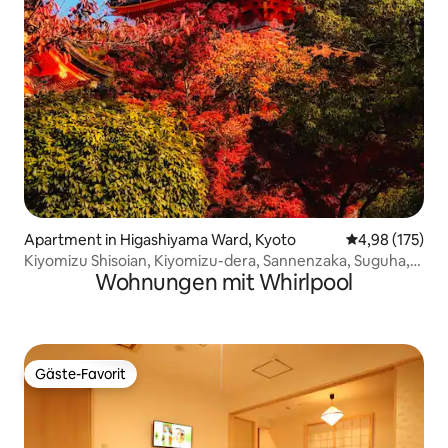
Apartment in Higashiyama Ward, Kyoto
Durchschnittl
4,98 (175)
Kiyomizu Shisoian, Kiyomizu-dera, Sannenzaka, Suguha,
Wohnungen mit Whirlpool
Yasaka-Schrein, Gion, Kodaiji, in Gehweite,
Massagesessel, Heizung, Waschmaschine und Trockner
vorhanden, Familie.
Gäste-Favorit
Gäste-Favorit