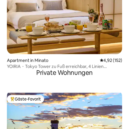
Apartment in Minato
Durchschnittl
4,92 (152)
YOIRIA・Tokyo Tower zu Fuß erreichbar, 4 Linien
Private Wohnungen
verfügbar, in der Nähe des Bahnhofs, direkte Verbindung
zu beiden Flughäfen, direkte Verbindung zu allen
Sehenswürdigkeiten, 2 Schlafzimmer, maximal 6 ...
Gäste-Favorit
Beliebter Gäste-Favorit.