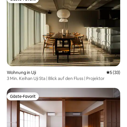
Gäste-Favorit
Wohnung in Uji
Durchschn
5 (33)
3 Min. Keihan Uji Sta | Blick auf den Fluss | Projektor
Gäste-Favorit
Gäste-Favorit