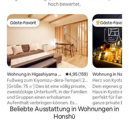
hoch bewertet.
Gäste-Favorit
Gäste-Favorit
Gäste-Favorit
Beliebter Gäste-F
Wohnung in Higashiyama W
Durchschnittliche Bewertung: 4
4,95 (159)
Wohnung in Naka
ard, Kyoto
Kyoto-shi
Fußweg zum Kiyomizu-dera-Tempel | 2-
Herz von Kyoto｜
Zimmer-Wohnung (2LDK) mit 75 m², neu
Schlafplätze für 6
[Größe: 75 ㎡] Dies ist eine völlig private,
Dein eigenes ger
gebaut, im Stil eines Kyoto-Machiya |
zweistöckige Unterkunft, in der Familien
Haus in Kyoto im 
10 Minuten zu Fuß zur Station Gion-Shijō
und Gruppen einen erholsamen
perfekt für Familien. Genieße
| Direktverbindung mit dem Bus zur
Aufenthalt verbringen können. Es
ganze private Eta
Station Kyoto
Beliebte Ausstattung in Wohnungen in
handelt sich um ein Holzgebäude aus
Aufzug, nur 10 M
dem Jahr 2025, das die Atmosphäre
Kyoto entfernt. In der Nähe von Nishiki
Honshū
eines traditionellen Stadthauses in Kyoto
und Gion, mit ei
verkörpert.Das Interieur ist modern und
Fushimi Inari und Arash