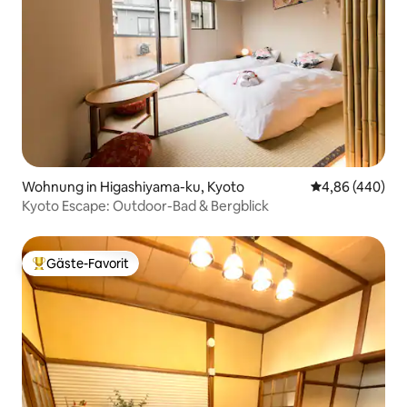
Wohnung in Higashiyama-ku, Kyoto
Durchschnittli
4,86 (440)
Kyoto Escape: Outdoor-Bad & Bergblick
Gäste-Favorit
Beliebter Gäste-Favorit.