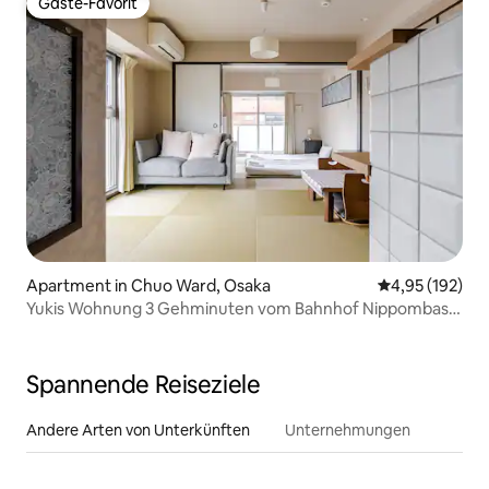
Gäste-Favorit
Gäste-Favorit
Apartment in Chuo Ward, Osaka
Durchschnittl
4,95 (192)
Yukis Wohnung 3 Gehminuten vom Bahnhof Nippombashi
in Osaka entfernt, Wohnung mit 2 japanischen Matratzen
Spannende Reiseziele
Andere Arten von Unterkünften
Unternehmungen