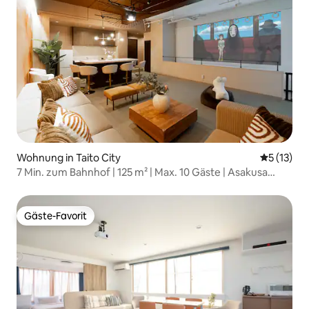
Wohnung in Taito City
Durchschn
5 (13)
7 Min. zum Bahnhof | 125 m² | Max. 10 Gäste | Asakusa
13 Min.
Gäste-Favorit
Gäste-Favorit