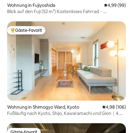
Wohnung in Fujiyoshida
Durchschnittl
4,99 (99)
Blick auf den Fuji (52 m²) Kostenloses Fahrrad・
Kostenlose Abholung・駅まで 6 Min.
Gäste-Favorit
Beliebter Gäste-Favorit.
Wohnung in Shimogyo Ward, Kyoto
Durchschnittli
4,98 (106)
Fußläufig nach Kyoto, Shijo, Kawaramachi und Gion｜4.
Stock｜1 Etage zur Miete｜Für Familien｜
Langzeitaufenthalt｜Gepäckaufbewahrung möglich｜
Aufzug
Gäste-Favorit