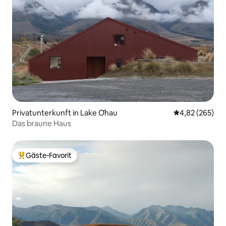
Privatunterkunft in Lake Ōhau
Durchschnittli
4,82 (265)
Das braune Haus
Gäste-Favorit
Beliebter Gäste-Favorit.