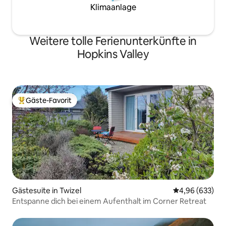
Klimaanlage
Weitere tolle Ferienunterkünfte in
Hopkins Valley
Gäste-Favorit
Beliebter Gäste-Favorit.
Gästesuite in Twizel
Durchschnittli
4,96 (633)
Entspanne dich bei einem Aufenthalt im Corner Retreat