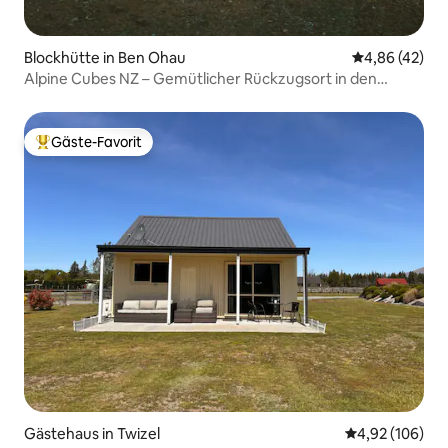
Blockhütte in Ben Ohau
Durchschnittl
4,86 (42)
Alpine Cubes NZ – Gemütlicher Rückzugsort in den
Bergen
Gäste-Favorit
Beliebter Gäste-Favorit.
Gästehaus in Twizel
Durchschnittli
4,92 (106)