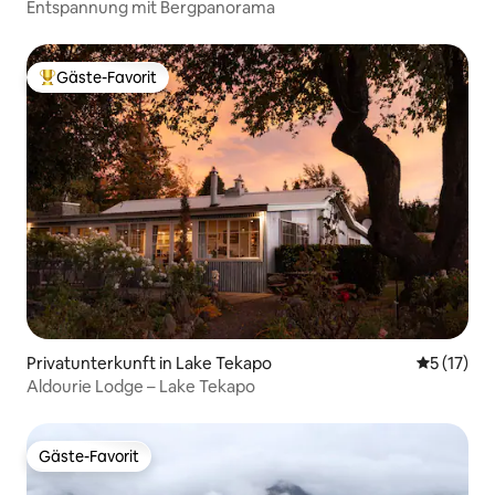
Entspannung mit Bergpanorama
Gäste-Favorit
Beliebter Gäste-Favorit.
Privatunterkunft in Lake Tekapo
Durchschn
5 (17)
Aldourie Lodge – Lake Tekapo
Gäste-Favorit
Gäste-Favorit