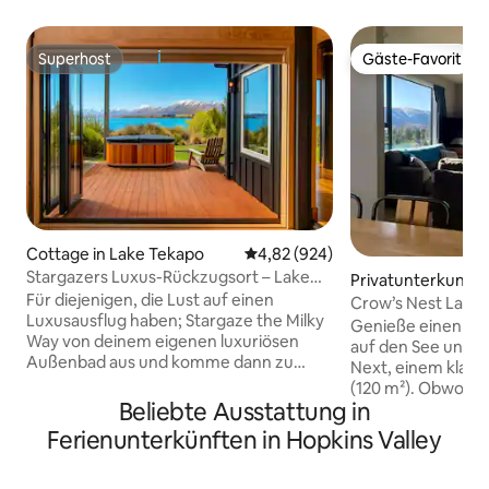
Superhost
Gäste-Favorit
Superhost
Gäste-Favorit
Cottage in Lake Tekapo
Durchschnittliche Bewertung: 4
4,82 (924)
Stargazers Luxus-Rückzugsort – Lake
Privatunterkunft i
Tekapo
Für diejenigen, die Lust auf einen
kapo
Crow’s Nest Lake
Luxusausflug haben; Stargaze the Milky
Genieße einen at
Way von deinem eigenen luxuriösen
auf den See und d
Außenbad aus und komme dann zu
Next, einem klass
einem warmen, warmen Feuer. Genieße
(120 m²). Obwohl e
den Komfort eines Kingsize-Betts mit
Beliebte Ausstattung in
machen es sein ze
luxuriöser Bettwäsche, das direkt in den
die atemberauben
Ferienunterkünften in Hopkins Valley
See und die Berge dahinter blickt.
einem perfekten K
Entspanne dich im Badezimmer in
kurzen 5-minütig
unserer freistehenden Badewanne oder