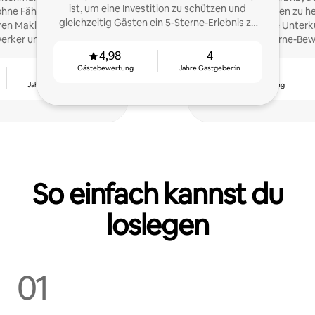
ist, um eine Investition zu schützen und
hne Fähigkeiten. Ich bin
Eigentümer:innen zu he
gleichzeitig Gästen ein 5-Sterne-Erlebnis zu
en Makler, Investor,
zu steigern, ihre Unter
bieten.
rker und Experte für
durchweg 5-Sterne-Bew
ull Service & À la carte.
zu erha
4,98
4
Gästebewertung
Jahre Gastgeber:in
3
4,96
Jahre Gastgeber:in
Gästebewertung
So einfach kannst du
loslegen
01