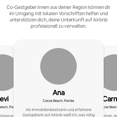
Co‑Gastgeber:innen aus deiner Region können dir
im Umgang mit lokalen Vorschriften helfen und
unterstützen dich, deine Unterkunft auf Airbnb
professionell zu verwalten.
Ana
evi
Car
Cocoa Beach, Florida
Beach, Florida
Cocoa Beach
Als Immobilienbesitzerin und erfahrene
Gastgeberin auf Airbnb weiß ich, was nötig
sitenmanager sind nur
Superhost auf Airbnb, de