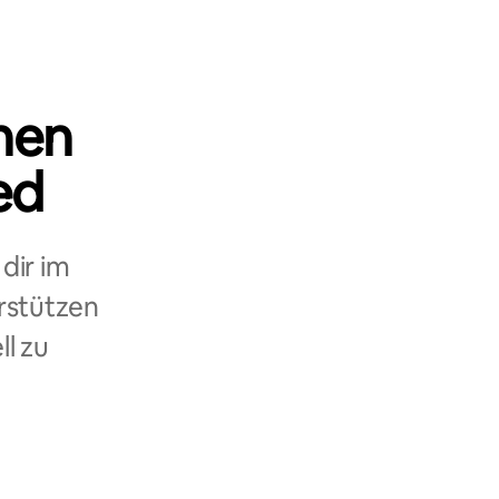
nen
ed
dir im
rstützen
ll zu