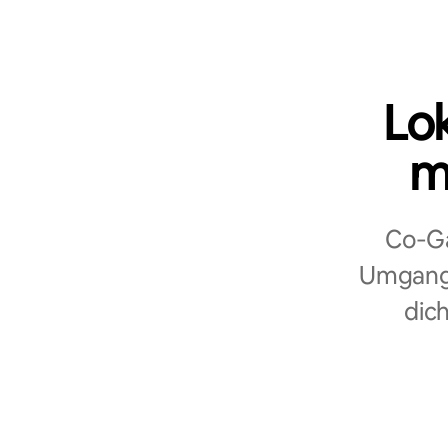
Lo
m
Co‑Ga
Umgang 
dich