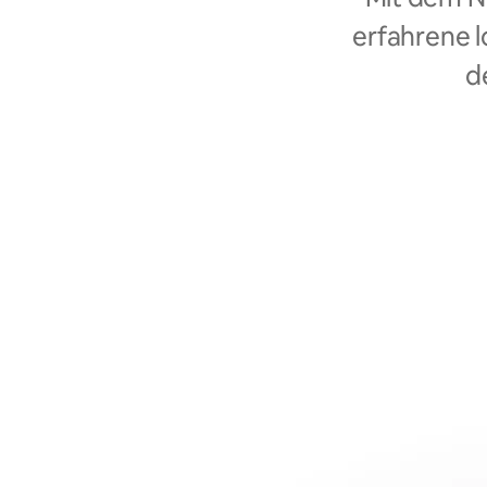
erfahrene l
d