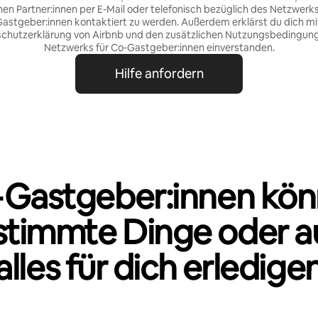
nen Partner:innen per E-Mail oder telefonisch bezüglich des Netzwerks
astgeber:innen kontaktiert zu werden. Außerdem erklärst du dich mi
chutzerklärung von Airbnb
und den
zusätzlichen Nutzungsbedingun
Netzwerks für Co‑Gastgeber:innen
einverstanden.
Hilfe anfordern
Gastgeber:innen kö
stimmte Dinge oder a
alles für dich erledige