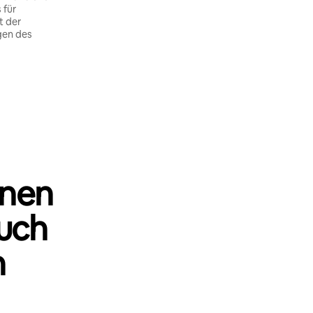
 für
t der
gen des
nnen
uch
n