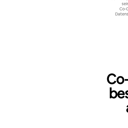
sei
Co‑G
Datens
Co‑
be