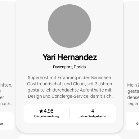
Yari Hernandez
Davenport, Florida
Superhost mit Erfahrung in den Bereichen
Gastfreundschaft und Cloud, seit 3 Jahren
nften,
Mein 
gestalte ich durchdachte Aufenthalte mit
r
gesta
Design und Concierge-Service, damit sich
er
dense
jede Reise wie etwas ganz Besonderes
 nach
eigen
anfühlt.
zung!
4,98
4
Gästebewertung
Jahre Gastgeber:in
:in
G