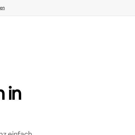
gen
 in
nz einfach,