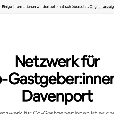
Einige Informationen wurden automatisch übersetzt. 
Original anzei
Netzwerk für
‑Gastgeber:innen
Davenport
tzwerk für Co‑Gastgeber:innen ist es ga