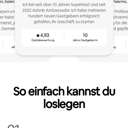
i, Italien
Palermo, 
Ich bin seit über 10 Jahren Superhost und seit
2022 Airbnb Ambassador. Ich habe mehreren
pani und liebe meine
Ich verwalte mit Profe
hundert neuen Gastgebern erfolgreich
er habe ich eine
für Kurzzeitverm
geholfen, ihr Geschäft zu starten
etet, jetzt verwalte ich
Unterstützung für die
. Gemeinsam werden wir
einladendes und gepfle
Immobilie steigern.
Gäst
4,93
10
Gästebewertung
Jahre Gastgeber:in
8
4,88
Jahre Gastgeber:in
Gästebewertung
So einfach kannst du
loslegen