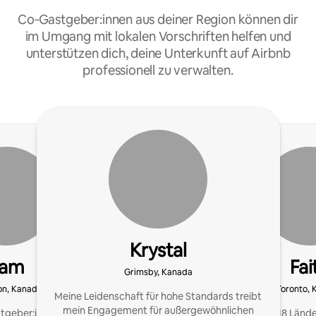
Co‑Gastgeber:innen aus deiner Region können dir
im Umgang mit lokalen Vorschriften helfen und
unterstützen dich, deine Unterkunft auf Airbnb
professionell zu verwalten.
Krystal
Sam
Fai
Grimsby, Kanada
on, Kanada
Toronto,
Meine Leidenschaft für hohe Standards treibt
mein Engagement für außergewöhnlichen
tgeber:in auf Airbnb
Reisen in über 18 Länd