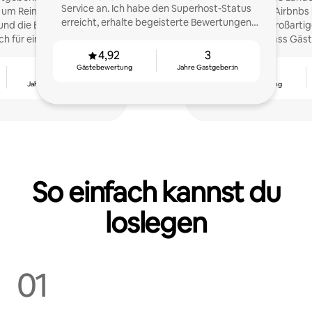
Service an. Ich habe den Superhost-Status
um Reinigungskräfte,
verschiedenen Airbnbs
erreicht, erhalte begeisterte Bewertungen
nd die Einrichtung der
Experten für großarti
und habe wiederkehrende Gäste.
ch für eine reibungslose
und dafür, dass Gäst
in außergewöhnliches
genie
4,92
3
erlebnis.
Gästebewertung
Jahre Gastgeber:in
3
4,92
Jahre Gastgeber:in
Gästebewertung
So einfach kannst du
loslegen
01