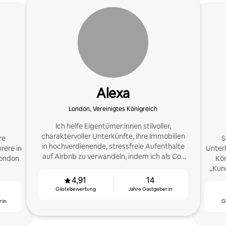
Alexa
London, Vereinigtes Königreich
Ich helfe Eigentümer:innen stilvoller,
charaktervoller Unterkünfte, ihre Immobilien
re
S
in hochverdienende, stressfreie Aufenthalte
rere in
Unterk
auf Airbnb zu verwandeln, indem ich als Co-
London
Kön
Gastgeber:in mit umfassendem Service
„Kund
agiere.
Paris.
4,91
14
Gästebewertung
Jahre Gastgeber:in
:in
G