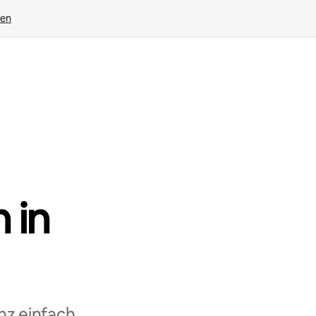
gen
 in
nz einfach,