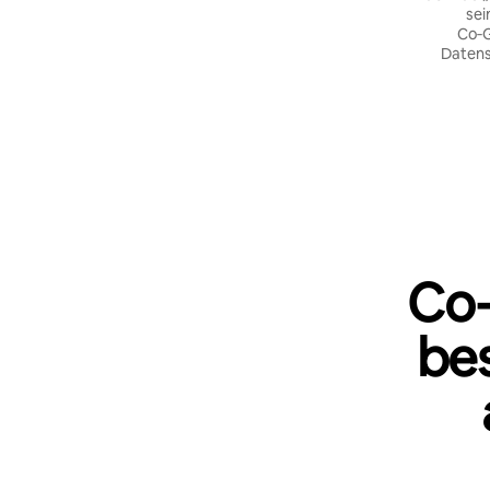
sei
Co‑G
Datens
Co‑
be