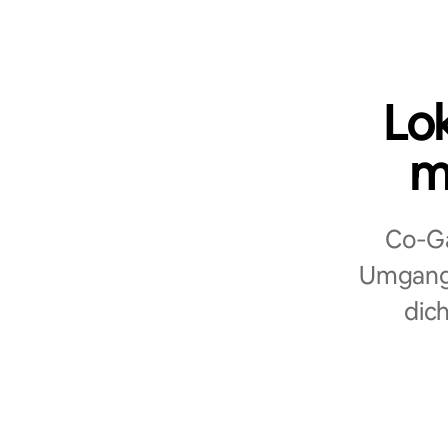
Lo
m
Co‑Ga
Umgang 
dich