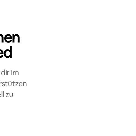
nen
ed
dir im
rstützen
ll zu