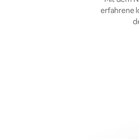
erfahrene l
d