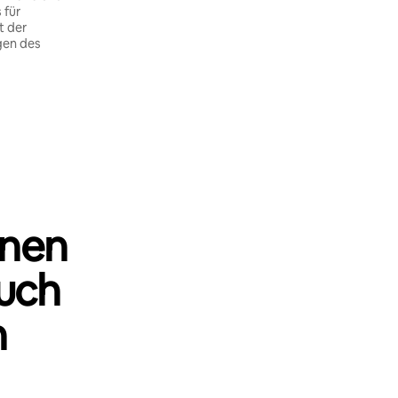
 für
t der
gen des
nnen
uch
n