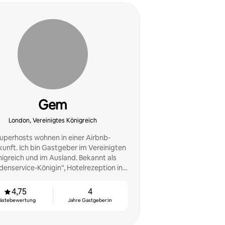
Gem
London, Vereinigtes Königreich
uperhosts wohnen in einer Airbnb-
unft. Ich bin Gastgeber im Vereinigten
igreich und im Ausland. Bekannt als
enservice-Königin“, Hotelrezeption in
 Über 17 Jahre Erfahrung im Marketing. 3
Gäste-Favoriten.
4,75
4
ästebewertung
Jahre Gastgeber:in