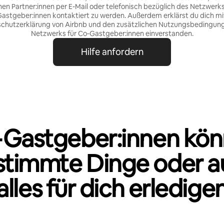
nen Partner:innen per E-Mail oder telefonisch bezüglich des Netzwerks
astgeber:innen kontaktiert zu werden. Außerdem erklärst du dich mi
chutzerklärung von Airbnb
und den
zusätzlichen Nutzungsbedingun
Netzwerks für Co‑Gastgeber:innen
einverstanden.
Hilfe anfordern
Gastgeber:innen kö
stimmte Dinge oder a
alles für dich erledige