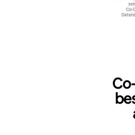
sei
Co‑G
Datens
Co‑
be