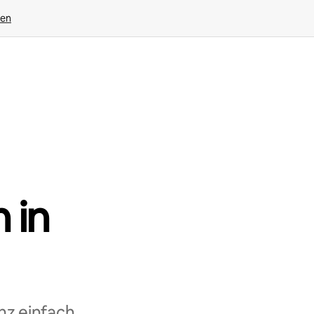
gen
 in
nz einfach,