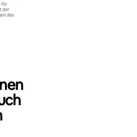
 für
t der
gen des
nnen
uch
n