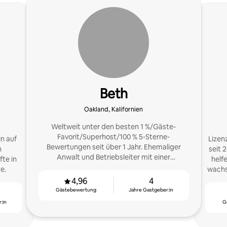
Beth
Oakland, Kalifornien
Weltweit unter den besten 1 %/Gäste-
Favorit/Superhost/100 % 5-Sterne-
n auf
Lizen
Bewertungen seit über 1 Jahr. Ehemaliger
n
seit 26 Jahren. 
Anwalt und Betriebsleiter mit einer
te in
helf
Leidenschaft für das Gastgeben. In Oakland
e.
wachse
ansässig.
4,96
4
Gästebewertung
Jahre Gastgeber:in
:in
G