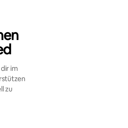
nen
ed
dir im
rstützen
ll zu