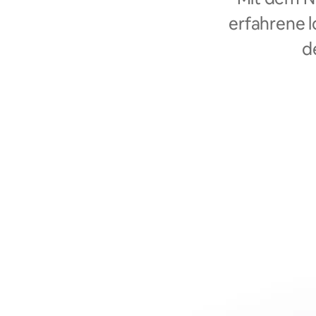
erfahrene l
d