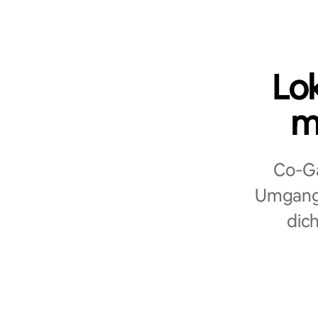
Lo
m
Co‑Ga
Umgang 
dich