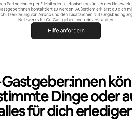
nen Partner:innen per E-Mail oder telefonisch bezüglich des Netzwerks
astgeber:innen kontaktiert zu werden. Außerdem erklärst du dich mi
chutzerklärung von Airbnb
und den
zusätzlichen Nutzungsbedingun
Netzwerks für Co‑Gastgeber:innen
einverstanden.
Hilfe anfordern
Gastgeber:innen kö
stimmte Dinge oder a
alles für dich erledige