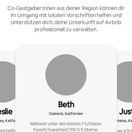
Co‑Gastgeber:innen aus deiner Region können dir
im Umgang mit lokalen Vorschriften helfen und
unterstützen dich, deine Unterkunft auf Airbnb
professionell zu verwalten.
Beth
slie
Jus
Oakland, Kalifornien
ey, Kalifornien
Berkeley, Ka
Weltweit unter den besten 1 %/Gäste-
Favorit/Superhost/100 % 5-Sterne-
nd helfe Inseraten, den
Superhost mit über 4,9 S