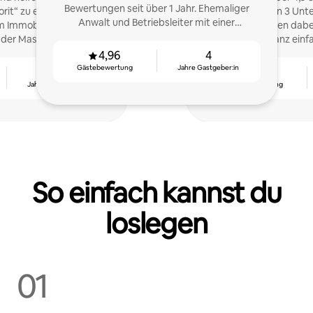
Bewertungen seit über 1 Jahr. Ehemaliger
rit“ zu erhalten. Über
3.000 Gäste in 3 Unte
Anwalt und Betriebsleiter mit einer
im Immobilienmarketing,
Gastgeber:innen dabe
Leidenschaft für das Gastgeben. In Oakland
n der Masse abheben zu
Einkünfte ganz einf
ansässig.
ssen.
4,96
4
Gästebewertung
Jahre Gastgeber:in
3
4,94
Jahre Gastgeber:in
Gästebewertung
So einfach kannst du
loslegen
01