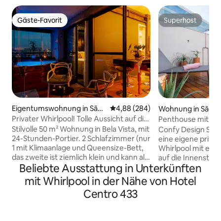
Gäste-Favorit
Superhost
Gäste-Favorit
Superhost
Eigentumswohnung in São
Durchschnittliche Bewertung: 4
4,88 (284)
Wohnung in São P
Paulo
Privater Whirlpool! Tolle Aussicht auf die
Penthouse mit pri
Stadt! Menvik Homes
Whirlpool
Stilvolle 50 m² Wohnung in Bela Vista, mit
Confy Design Spa Apar
24-Stunden-Portier. 2 Schlafzimmer (nur
eine eigene priva
1 mit Klimaanlage und Queensize-Bett,
Whirlpool mit eine
das zweite ist ziemlich klein und kann als
auf die Innenstadt
Beliebte Ausstattung in Unterkünften
Büro genutzt werden, passend für ein
Ausschließlich für Gäste. 
Doppelschlafsofa) und 1 Badezimmer.
Bereich besteht a
mit Whirlpool in der Nähe von Hotel
Mit einer fantastischen Aussicht von
sich in einem neu
Centro 433
jedem Fenster ist es ein toller Ort zum
der Baufirma Cyre
Arbeiten und Entspannen. Die private
Fertigungsstandar
Jet-Tube auf dem Balkon ist ein
24-Stunden-Sicher