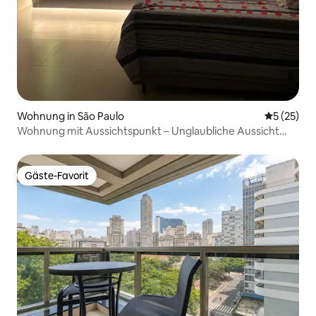
Wohnung in São Paulo
Durchschn
5 (25)
Wohnung mit Aussichtspunkt – Unglaubliche Aussicht
und modernes Design
Gäste-Favorit
Gäste-Favorit