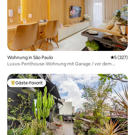
Wohnung in São Paulo
Durchschnit
5 (327)
Luxus-Penthouse-Wohnung mit Garage / vor dem
Einkaufszentrum
Gäste-Favorit
Beliebter Gäste-Favorit.