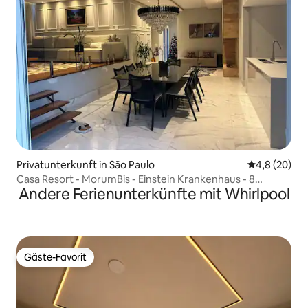
Privatunterkunft in São Paulo
Durchschnitt
4,8 (20)
Casa Resort - MorumBis - Einstein Krankenhaus - 8
Andere Ferienunterkünfte mit Whirlpool
Personen
Gäste-Favorit
Gäste-Favorit