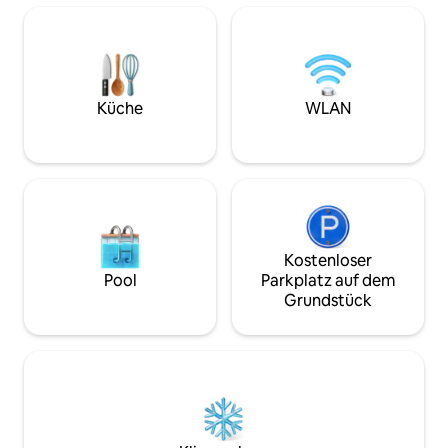
fantastischer Ort, um den Blick auf die
24-Stunden-Super
Stadt zu genießen. Ideal für Paare,
Sonntag bis Sonnta
Berufstätige oder kleine Familien, die
50 Meter entfernt. Die U-Bahn befind
Komfort, Bequemlichkeit und eine der
sich direkt an der
besten Aussichten der Stadt suchen.
vom Gebäude entf
Küche
WLAN
Kostenloser
Pool
Parkplatz auf dem
Grundstück