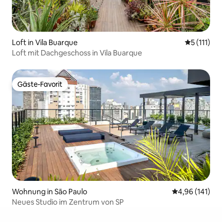
Loft in Vila Buarque
Durchschni
5 (111)
Loft mit Dachgeschoss in Vila Buarque
Gäste-Favorit
Gäste-Favorit
Wohnung in São Paulo
Durchschnittl
4,96 (141)
Neues Studio im Zentrum von SP