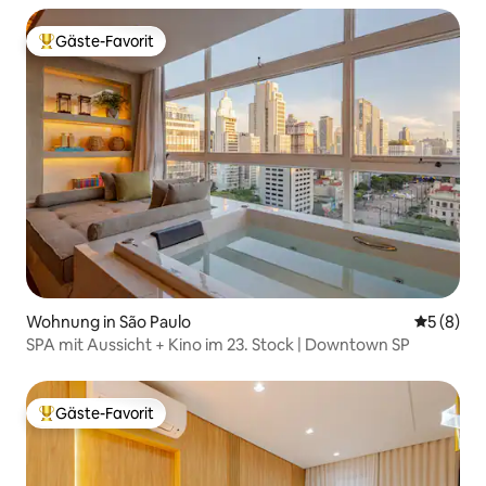
Gäste-Favorit
Beliebter Gäste-Favorit.
Wohnung in São Paulo
Durchschn
5 (8)
SPA mit Aussicht + Kino im 23. Stock | Downtown SP
Gäste-Favorit
Beliebter Gäste-Favorit.