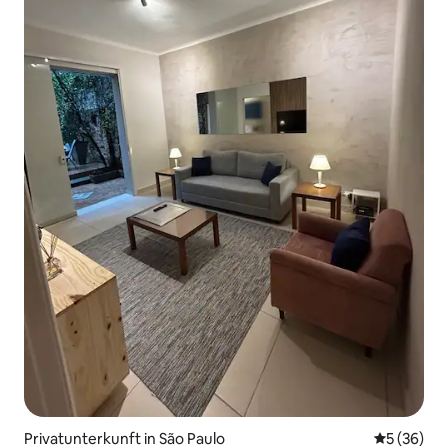
Privatunterkunft in São Paulo
Durchschni
5 (36)