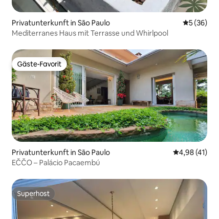
Privatunterkunft in São Paulo
Durchschni
5 (36)
Mediterranes Haus mit Terrasse und Whirlpool
Gäste-Favorit
Gäste-Favorit
Privatunterkunft in São Paulo
Durchschnitt
4,98 (41)
EČČO – Palácio Pacaembú
Superhost
Superhost