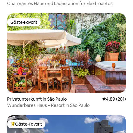
Charmantes Haus und Ladestation für Elektroautos
Gäste-Favorit
Gäste-Favorit
Privatunterkunft in São Paulo
Durchschnittli
4,89 (201)
Wunderbares Haus – Resort in São Paulo
Gäste-Favorit
Beliebter Gäste-Favorit.