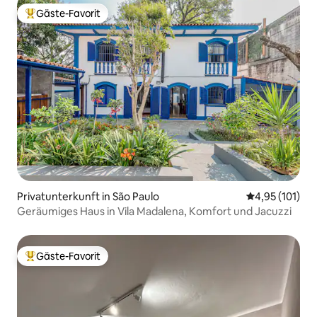
Gäste-Favorit
Beliebter Gäste-Favorit.
Privatunterkunft in São Paulo
Durchschnittl
4,95 (101)
Geräumiges Haus in Vila Madalena, Komfort und Jacuzzi
Gäste-Favorit
Beliebter Gäste-Favorit.