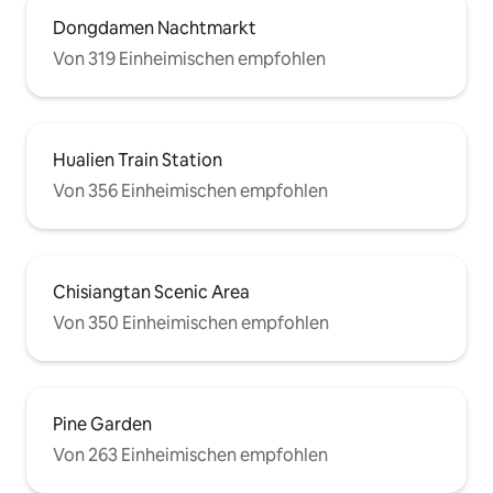
Trockenbereiche in der Dusche / 🔴 Es
vertikale Waschma
wird kein Frühstück bereitgestellt. 🔴 Es
Dongdamen Nachtmarkt
Badezimmer: Troc
gibt keine Gas-Kochgelegenheit in der
Von 319 Einheimischen empfohlen
2-in-1 Shampoo-D
Küche. 🔴Keine Haustiere. 🔴 Bei der
Schlafzimmer: zwe
Unterkunft handelt es sich um eine
Doppelbetten, zwe
Wohneinheit in einem Aufzugsgebäude.
Daunendecken, vie
Die anderen Etagen sind nicht Teil dieses
Latexkissen
Inserats; bitte mach keinen Lärm und
Hualien Train Station
renne nicht herum. 🔴 Der Fernseher ist
Von 356 Einheimischen empfohlen
nur im Wohnzimmerbereich verfügbar;
in den Gästezimmern ist er nicht
vorhanden. • • • • • • • •
Chisiangtan Scenic Area
Von 350 Einheimischen empfohlen
Pine Garden
Von 263 Einheimischen empfohlen