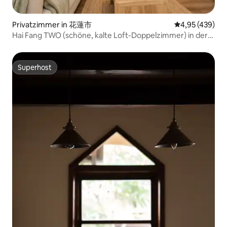
Privatzimmer in 花蓮市
Durchschnittli
4,95 (439)
Hai Fang TWO (schöne, kalte Loft-Doppelzimmer) in der
Nähe des Bahnhofs
Superhost
Superhost