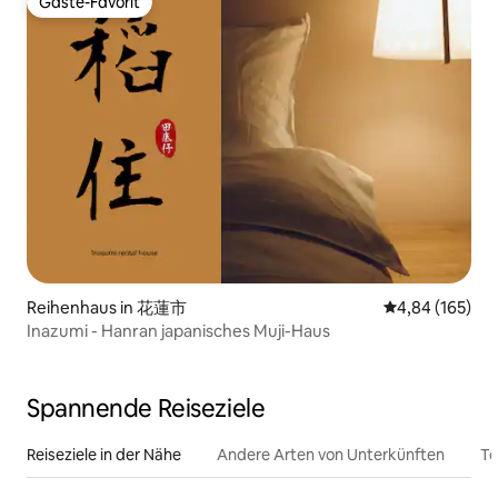
Gäste-Favorit
Gäste-Favorit
Reihenhaus in 花蓮市
Durchschnittli
4,84 (165)
Inazumi - Hanran japanisches Muji-Haus
Spannende Reiseziele
Reiseziele in der Nähe
Andere Arten von Unterkünften
To