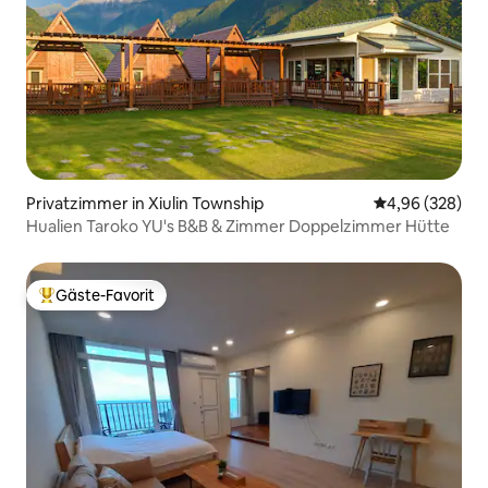
Privatzimmer in Xiulin Township
Durchschnittli
4,96 (328)
Hualien Taroko YU's B&B & Zimmer Doppelzimmer Hütte
Gäste-Favorit
Beliebter Gäste-Favorit.