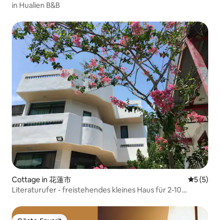
in Hualien B&B
Cottage in 花蓮市
Durchsch
5 (5)
Literaturufer - freistehendes kleines Haus für 2-10
Personen / Hualien Stadt / Fluss- und Meeresküste /
ruhige Umgebung / bequemer Verkehr