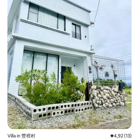
Villa in 豐裡村
Durchschnitt
4,92 (13)