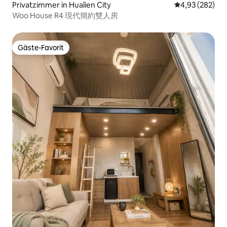
Privatzimmer in Hualien City
Durchschnittli
4,93 (282)
Woo House R4 現代簡約雙人房
Gäste-Favorit
Gäste-Favorit