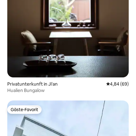
Privatunterkunft in Ji'an
Durchschnittl
4,84 (69)
Hualien Bungalow
Gäste-Favorit
Gäste-Favorit