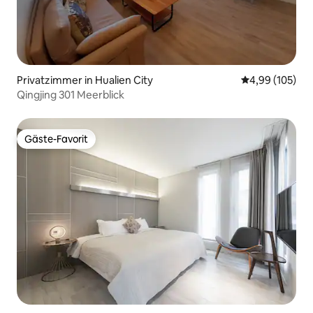
Privatzimmer in Hualien City
Durchschnittli
4,99 (105)
Qingjing 301 Meerblick
Gäste-Favorit
Gäste-Favorit