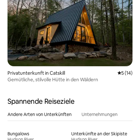
Privatunterkunft in Catskill
Durchschn
5 (14)
Gemütliche, stilvolle Hütte in den Wäldern
Spannende Reiseziele
Andere Arten von Unterkünften
Unternehmungen
Bungalows
Unterkünfte an der Skipiste
Hudson River
Hudson River