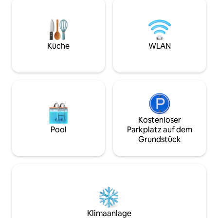
Zuhause anfühlt. Im Sommer kannst du
Elementen und u
dich in den Wasserfällen und privaten
Technologie, wodu
Bächen abkühlen, im Herbst das
gesunder Wohnrau
atemberaubende Laub genießen und im
Das Boulder Tree H
Winter in Belleayre (25 Minuten
Paar, das ein auf
Küche
WLAN
entfernt) Ski/Snowboard fahren. Alder
und einzigartiges 
Lake & das Pepacton Reservoir zum
aber auch eine 3.
Angeln sind eine 10-minütige Fahrt
entfernt.
Kostenloser
Pool
Parkplatz auf dem
Grundstück
Klimaanlage