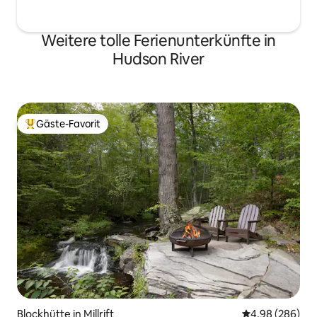
Weitere tolle Ferienunterkünfte in
Hudson River
Gäste-Favorit
Beliebter Gäste-Favorit.
Blockhütte in Millrift
Durchschnittli
4,98 (286)