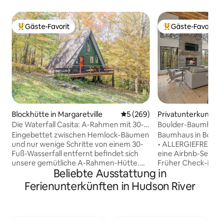
Gäste-Favorit
Gäste-Favorit
Beliebter Gäste-Favorit.
Beliebter Gäste-F
Blockhütte in Margaretville
Durchschnittliche Bewertung
5 (269)
Privatunterkunft i
urg
Die Waterfall Casita: A-Rahmen mit 30-
Boulder-Baumhau
Fuß-Wasserfall
Eingebettet zwischen Hemlock-Bäumen
Baumhaus in Boulder 🌲
und nur wenige Schritte von einem 30-
• ALLERGIEFREI Die Preise beinhalten
Fuß-Wasserfall entfernt befindet sich
eine Airbnb-Servi
unsere gemütliche A-Rahmen-Hütte.
Früher Check-in 
Beliebte Ausstattung in
Auf 33 privaten Hektar, die mit
Das Boulder Tree H
staatlichem Land verbunden sind,
bewohnbares Kuns
Ferienunterkünften in Hudson River
genießt du den Blick auf den Wasserfall,
Architekten, die 
während du vor dem Kamin Kaffee
sind, geschaffen 
trinkst. Die Casita wurde absichtlich so
basiert auf einer 
gestaltet, dass sie sich wie ein zweites
innovativen Misch