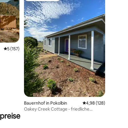
95 Bewertungen
Durchschnittliche Bewertung: 5 von 5, 157 Bewertungen
5 (157)
Bauernhof in Pokolbin
Durchschnittliche Bew
4,98 (128)
Oakey Creek Cottage - friedliche
preise
Landschaft vor der Hintertür