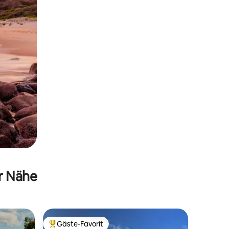
er Nähe
Gäste-Favorit
Beliebter Gäste-Favorit.