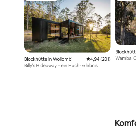
Blockhütt
Wambal Ca
Blockhütte in Wollombi
Durchschnittliche Bewe
4,94 (201)
Billy's Hideaway – ein Huch-Erlebnis
Komfo