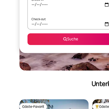
Check-out
Suche
Unterk
Gäste-Favorit
Gäste
Gäste-Favorit
Beliebte