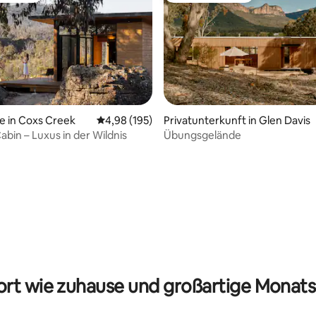
e in Coxs Creek
Durchschnittliche Bewertung: 4,98 von 5, 1
4,98 (195)
Privatunterkunft in Glen Davis
bin – Luxus in der Wildnis
Übungsgelände
rtung: 4,94 von 5, 201 Bewertungen
rt wie zuhause und großartige Monats