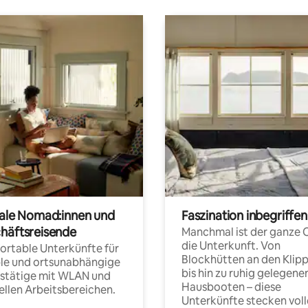
tale Nomad:innen und
Faszination inbegriffen
häftsreisende
Manchmal ist der ganze 
die Unterkunft. Von
rtable Unterkünfte für
Blockhütten an den Klip
ble und ortsunabhängige
bis hin zu ruhig gelegene
fstätige mit WLAN und
Hausbooten – diese
ellen Arbeitsbereichen.
Unterkünfte stecken voll