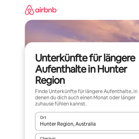
Zu
Inhalten
springen
Unterkünfte für längere
Aufenthalte in Hunter
Region
Finde Unterkünfte für längere Aufenthalte, in
denen du dich auch einen Monat oder länger
zuhause fühlen kannst.
Ort
Wenn Ergebnisse verfügbar sind, navigiere mit d
Check-in