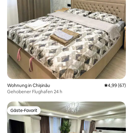
Wohnung in Chișinău
Durchschnittl
4,99 (67)
Gehobener Flughafen 24 h
Gäste-Favorit
Gäste-Favorit