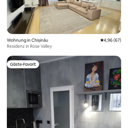
Wohnung in Chișinău
Durchschnittl
4,96 (67)
Residenz in Rose Valley
Gäste-Favorit
Gäste-Favorit