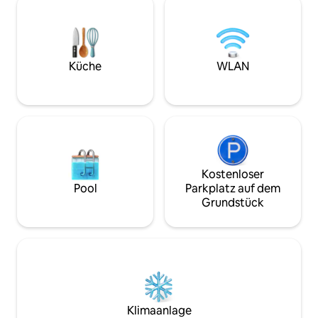
ausgestatteten Küche mit
Bettwäsche ☕ Kaf
Bohnenkaffeemaschine und genieße
entspannte Morge
den Komfort von Klimaanlage und
(Handtücher, Sha
Heizung in der gesamten Unterkunft.
Eigenständiger Ch
Schlafplätze für 6 Personen. Ideal für
Uhr für eine flexible An
Küche
WLAN
Familien, Gruppen und Liebhaber der
die Buchungsschal
Innenstadt. Eigenständiger Check-in,
dir deinen Aufenth
Highspeed-Internetzugang,
hochwertige Oberflächen.
Kostenloser
Pool
Parkplatz auf dem
Grundstück
Klimaanlage