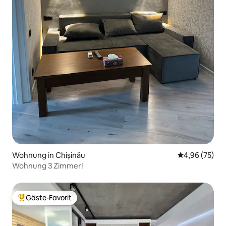
Wohnung in Chișinău
Durchschnittl
4,96 (75)
Wohnung 3 Zimmer!
Gäste-Favorit
Beliebter Gäste-Favorit.