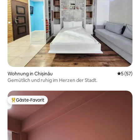
Wohnung in Chișinău
Durchschn
5 (57)
Gemütlich und ruhig im Herzen der Stadt.
Gäste-Favorit
Beliebter Gäste-Favorit.