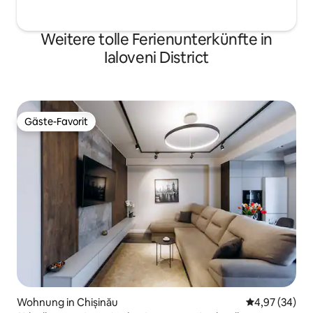
Weitere tolle Ferienunterkünfte in
Ialoveni District
Gäste-Favorit
Gäste-Favorit
Wohnung in Chișinău
Durchschnittl
4,97 (34)