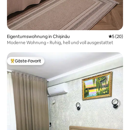
Eigentumswohnung in Chișinău
Durchschni
5 (20)
Moderne Wohnung • Ruhig, hell und voll ausgestattet
Gäste-Favorit
Beliebter Gäste-Favorit.