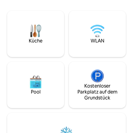
natürlichen Umgebung eignet.
300 Meter vom Ho
Außerdem ist es ein
von El Exito, 10 M
haustierfreundlicher Ort, der es der
und 15 Minuten m
ganzen Familie ermöglicht, sich wie zu
Flughafen Perale
Hause zu fühlen. Ein idealer Ort um
sind die wichtigst
gemeinsam Erinnerungen zu schaffen,
und Restaurants i
umgeben von Ruhe und Schönheit. Sehr
10 Minuten entfer
empfehlenswert für alle, die Ruhe und
Küche
WLAN
Komfort im Herzen der Natur suchen.
Kostenloser
Pool
Parkplatz auf dem
Grundstück