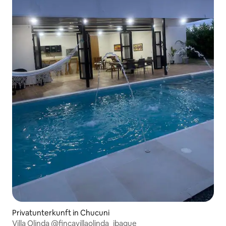
Privatunterkunft in Chucuni
Villa Olinda @fincavillaolinda_ibague