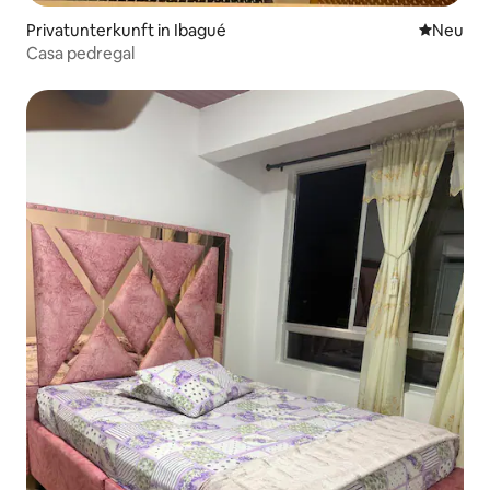
Privatunterkunft in Ibagué
Neue Unt
Neu
Casa pedregal