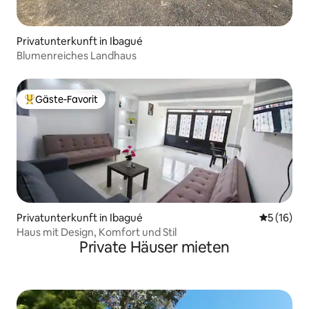
Privatunterkunft in Ibagué
Blumenreiches Landhaus
Gäste-Favorit
Beliebter Gäste-Favorit.
Privatunterkunft in Ibagué
Durchschn
5 (16)
Haus mit Design, Komfort und Stil
Private Häuser mieten