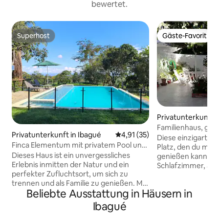
bewertet.
Superhost
Gäste-Favorit
Superhost
Gäste-Favorit
Privatunterkunft i
Familienhaus, ger
Privatunterkunft in Ibagué
Durchschnittliche Bewertung: 
4,91 (35)
und ruhig in Ibagu
Diese einzigartige
Finca Elementum mit privatem Pool und
Platz, den du mit 
Katamaran
Dieses Haus ist ein unvergessliches
genießen kannst. S
Erlebnis inmitten der Natur und ein
Schlafzimmer, alle
perfekter Zufluchtsort, um sich zu
Schlafsofas mit St
trennen und als Familie zu genießen. Mit
Wohn-/Esszimmer
Beliebte Ausstattung in Häusern in
reichlich Innen- und Außenbereichen
Küche sowie eine 
bietet es einen privaten Pool, der sich
einem Mangobaum
Ibagué
ideal zum Entspannen in einer
Hängematte. Sie b