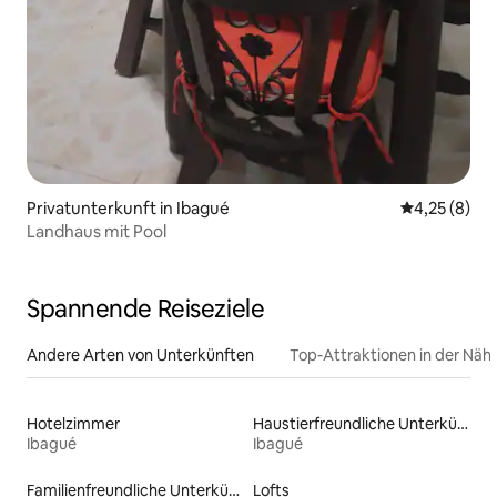
Privatunterkunft in Ibagué
Durchschnit
4,25 (8)
Landhaus mit Pool
Spannende Reiseziele
Andere Arten von Unterkünften
Top-Attraktionen in der Näh
Hotelzimmer
Haustierfreundliche Unterkünfte
Ibagué
Ibagué
Familienfreundliche Unterkünfte
Lofts