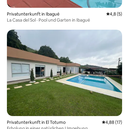
Privatunterkunft in Ibagué
Durchschni
4,8 (5)
La Casa del Sol · Pool und Garten in Ibagué
Privatunterkunft in El Totumo
Durchschnitt
4,88 (17)
Erholung in einer natürlichen Umgebung