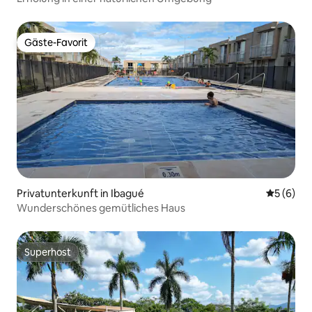
Gäste-Favorit
Gäste-Favorit
Privatunterkunft in Ibagué
Durchschn
5 (6)
Wunderschönes gemütliches Haus
Superhost
Superhost