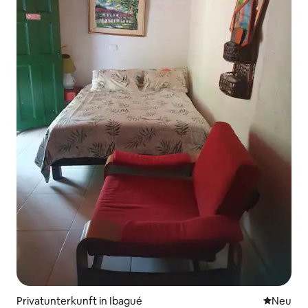
Privatunterkunft in Ibagué
Neue Unt
Neu