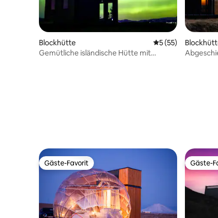
Blockhütte
Durchschnittliche 
5 (55)
Blockhüt
Gemütliche isländische Hütte mit
Abgeschi
atemberaubender Aussicht
ruhiger R
Gäste-Favorit
Gäste-Fa
Gäste-Favorit
Gäste-Fa