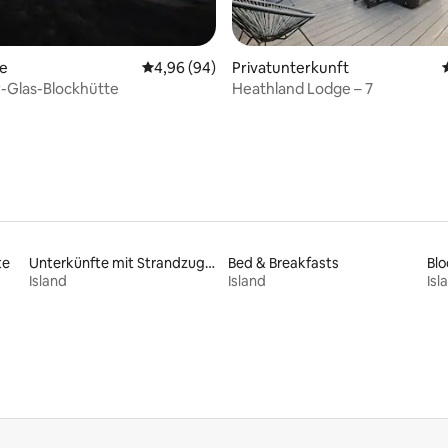
te
Durchschnittliche Bewertung: 4,96 von 5, 
4,96 (94)
Privatunterkunft
rtung: 4,87 von 5, 166 Bewertungen
-Glas-Blockhütte
Heathland Lodge – 7
te
Unterkünfte mit Strandzugang
Bed & Breakfasts
Bl
Island
Island
Isl