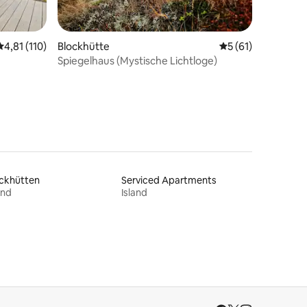
94 Bewertungen
Durchschnittliche Bewertung: 4,81 von 5, 110 Bewertungen
4,81 (110)
Blockhütte
Durchschnittliche
5 (61)
Spiegelhaus (Mystische Lichtloge)
ockhütten
Serviced Apartments
and
Island