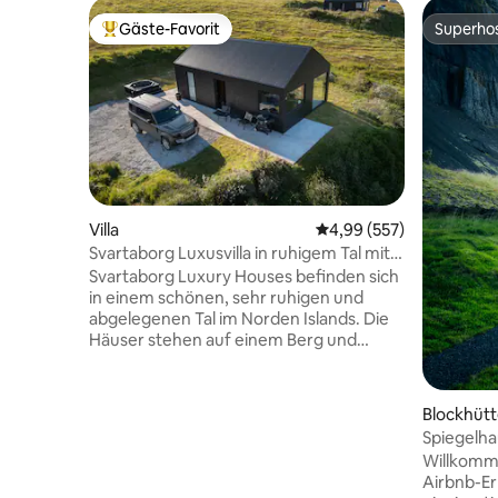
Gäste-Favorit
Superho
Beliebter Gäste-Favorit.
Superho
Villa
Durchschnittliche Bewe
4,99 (557)
Svartaborg Luxusvilla in ruhigem Tal mit
Aussicht
Svartaborg Luxury Houses befinden sich
in einem schönen, sehr ruhigen und
abgelegenen Tal im Norden Islands. Die
Häuser stehen auf einem Berg und
haben alle eine herrliche Aussicht. Die
Lage ist perfekt, um die beliebtesten
Sehenswürdigkeiten im Nordosten
Blockhüt
Islands zu besuchen, Tagesausflüge zu all
Spiegelha
diesen Orten sind ideal. Die Häuser, die
Willkomme
2020 gebaut wurden, haben ein
Airbnb-Erl
einzigartiges luxuriöses Gefühl, das von