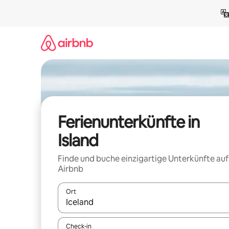
Zu
Inhalten
springen
Ferienunterkünfte in
Island
Finde und buche einzigartige Unterkünfte auf
Airbnb
Ort
Wenn Ergebnisse verfügbar sind, navigiere mit d
Check-in