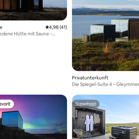
Bewertung: 5 von 5, 55 Bewertungen
te
Durchschnittliche Bewertung: 4,98 von 5, 
4,98 (41)
edene Hütte mit Sauna –
ückzugsort
Privatunterkunft
Die Spiegel-Suite 4 – Gleymme
vorit
Superhost
vorit
Superhost