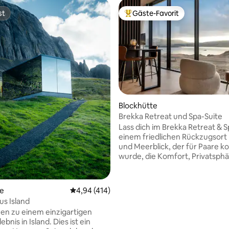
st
Gäste-Favorit
st
Beliebter Gäste-Favorit.
rtung: 4,99 von 5, 557 Bewertungen
Blockhütte
Brekka Retreat und Spa-Suite
Lass dich im Brekka Retreat & S
einem friedlichen Rückzugsort 
und Meerblick, der für Paare ko
wurde, die Komfort, Privatsph
Natur schätzen. Jede 40 m² gr
bietet einen privaten Whirlpool
Sauna, eine voll ausgestattete 
te
Durchschnittliche Bewertung: 4,94 von 5, 4
4,94 (414)
Queensize-Bett und einen weit
us Island
über den Fjord. Nur 50 Minuten
n zu einem einzigartigen
Reykjavík entfernt, ist Brekka e
ebnis in Island. Dies ist ein
perfekter Ausgangspunkt, um 