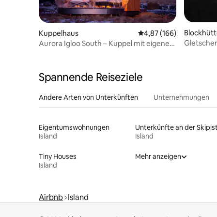
Blockhüt
Kuppelhaus
Durchschnittliche Bewe
4,87 (166)
Gletscher
Aurora Igloo South – Kuppel mit eigenem
Badezimmer
Spannende Reiseziele
Andere Arten von Unterkünften
Unternehmungen
Eigentumswohnungen
Unterkünfte an der Skipis
Island
Island
Tiny Houses
Mehr anzeigen
Island
Airbnb
Island