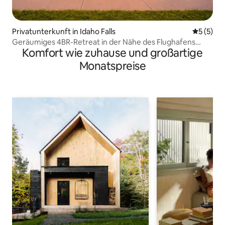
Privatunterkunft in Idaho Falls
Durchsch
5 (5)
Geräumiges 4BR-Retreat in der Nähe des Flughafens
Komfort wie zuhause und großartige
Idaho Falls
Monatspreise