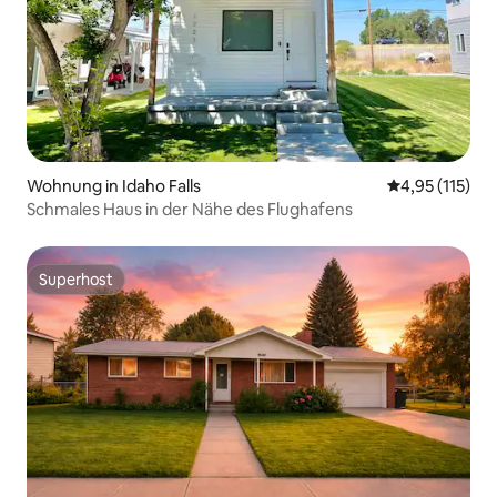
Wohnung in Idaho Falls
Durchschnittl
4,95 (115)
Schmales Haus in der Nähe des Flughafens
Superhost
Superhost