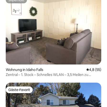
Superhost
Superhost
Wohnung in Idaho Falls
Durchschnit
4,8 (55)
Zentral – 1. Stock – Schnelles WLAN – 3,5 Meilen zu
Krankenhäusern
Gäste-Favorit
Gäste-Favorit