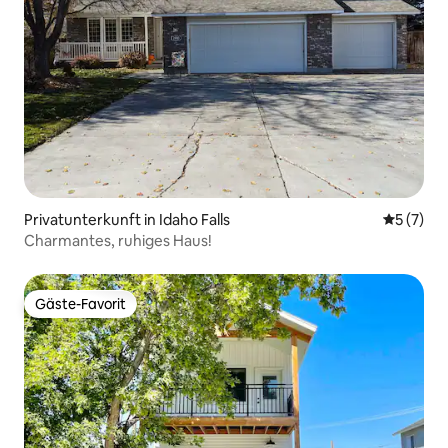
Privatunterkunft in Idaho Falls
Durchsch
5 (7)
Charmantes, ruhiges Haus!
Gäste-Favorit
Gäste-Favorit