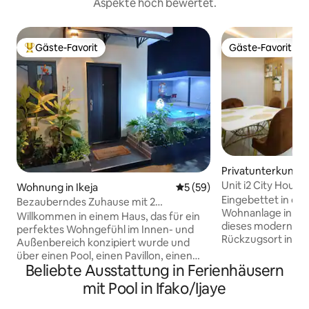
Aspekte hoch bewertet.
Gäste-Favorit
Gäste-Favorit
Beliebter Gäste-Favorit.
Gäste-Favorit
Privatunterkunft i
Unit i2 City House 
Wohnung in Ikeja
Durchschnittliche Bewertun
5 (59)
Eingebettet in ein
Bezauberndes Zuhause mit 2
Wohnanlage in Og
Schlafzimmern, Pool, Fitnessraum und
Willkommen in einem Haus, das für ein
dieses moderne H
schnellem WLAN
perfektes Wohngefühl im Innen- und
Rückzugsort in der
Außenbereich konzipiert wurde und
oder Gruppen. Ge
über einen Pool, einen Pavillon, einen
einem Pool und en
Beliebte Ausstattung in Ferienhäusern
Waschraum, eine TV-Bar und einen
stilvollen Innenr
kompakten Fitnessbereich für leichte
mit Pool in Ifako/Ijaye
pulsierende Stadtl
Workouts verfügt. Im Inneren erwartet
um bleibende Erin
dich ein Wohnbereich mit einem 65-Zoll-