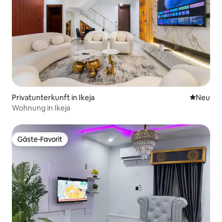
Privatunterkunft in Ikeja
Neue Unt
Neu
Wohnung in Ikeja
Gäste-Favorit
Gäste-Favorit