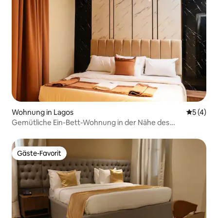
Wohnung in Lagos
Durchsch
5 (4)
Gemütliche Ein-Bett-Wohnung in der Nähe des
internationalen Flughafens Ikeja.
Gäste-Favorit
Gäste-Favorit