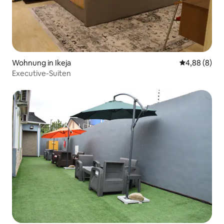
Wohnung in Ikeja
Durchschnitt
4,88 (8)
Executive-Suiten