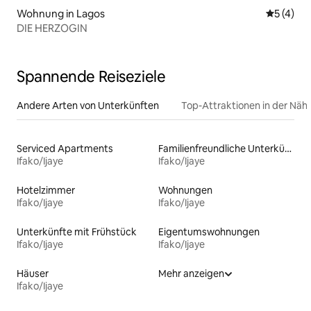
Wohnung in Lagos
Durchsch
5 (4)
DIE HERZOGIN
Spannende Reiseziele
Andere Arten von Unterkünften
Top-Attraktionen in der Näh
Serviced Apartments
Familienfreundliche Unterkünfte
Ifako/Ijaye
Ifako/Ijaye
Hotelzimmer
Wohnungen
Ifako/Ijaye
Ifako/Ijaye
Unterkünfte mit Frühstück
Eigentumswohnungen
Ifako/Ijaye
Ifako/Ijaye
Häuser
Mehr anzeigen
Ifako/Ijaye