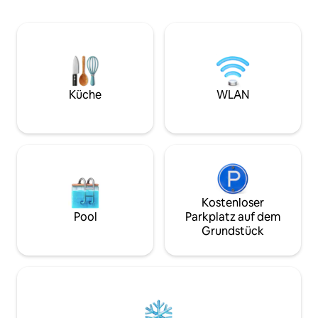
Nur ein paar Klick
Smart-TV und Ledersitzmöbeln. Die
Bridge entfernt, is
beiden Schlafzimmer verfügen über ein
die die Insel erk
eigenes Bad mit moderner Ausstattung
internationale Flu
und hervorragendem Wasserdruck. Die
20 Minuten entfer
Küche ist mit Kochplatten und einer
perfekt für Reisen
Dunstabzugshaube ausgestattet. Das
Zwischenstopp mi
WLAN ist schnell und kabelgebunden,
Küche
WLAN
zur Stadt suchen.
und Strom ist täglich rund um die Uhr
verfügbar. Ein Sicherheitsmitarbeiter
und ein Portier stehen dir jederzeit zur
Verfügung.
Kostenloser
Pool
Parkplatz auf dem
Grundstück