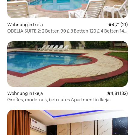
Wohnung in Ikeja
Durchschnitt
4,71 (21)
ODELIA SUITE 2: 2 Betten 90 £ 3 Betten 120 £ 4 Betten 140
£
Wohnung in Ikeja
Durchschnitt
4,81 (32)
Großes, modernes, betreutes Apartment in Ikeja