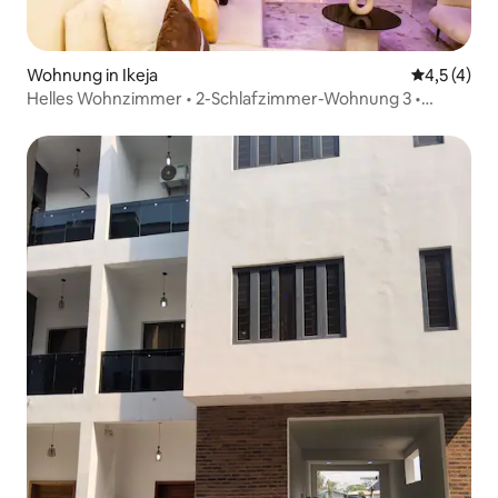
Wohnung in Ikeja
Durchschni
4,5 (4)
Helles Wohnzimmer • 2-Schlafzimmer-Wohnung 3 •
Smart-TV und WLAN