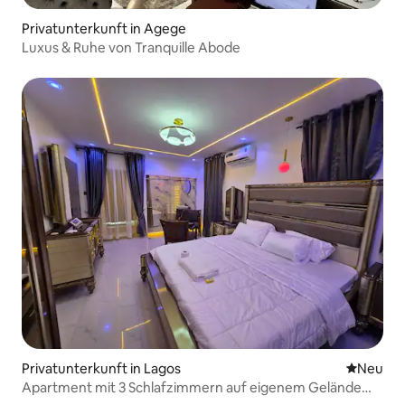
Privatunterkunft in Agege
Luxus & Ruhe von Tranquille Abode
Privatunterkunft in Lagos
Neue Unt
Neu
Apartment mit 3 Schlafzimmern auf eigenem Gelände
mit Shortlet-Service