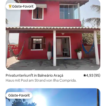
Gäste-Favorit
Beliebter Gäste-Favorit.
Privatunterkunft in Balneário Araçá
Durchschnittl
4,93 (95)
Haus mit Pool am Strand von Ilha Comprida.
Gäste-Favorit
Gäste-Favorit