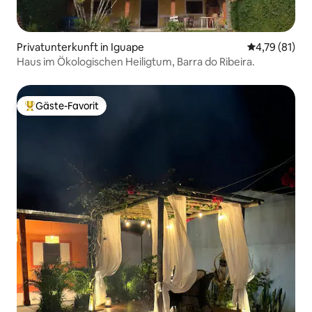
Privatunterkunft in Iguape
Durchschnitt
4,79 (81)
Haus im Ökologischen Heiligtum, Barra do Ribeira.
Gäste-Favorit
Beliebter Gäste-Favorit.