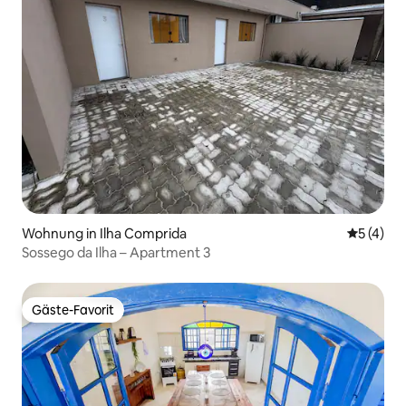
Wohnung in Ilha Comprida
Durchsch
5 (4)
Sossego da Ilha – Apartment 3
Gäste-Favorit
Gäste-Favorit