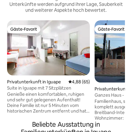
Unterkünfte werden aufgrund ihrer Lage, Sauberkeit
und weiterer Aspekte hoch bewertet.
Gäste-Favorit
Gäste-Favorit
Gäste-Favorit
Gäste-Favorit
Privatunterkunft in Iguape
Durchschnittliche Bewertung: 
4,88 (65)
Suite in Iguape mit 7 Sitzplätzen
Privatunterkunft i
Genieße einen komfortablen, ruhigen
o Sarnambi
Ganzes Haus - 20
und sehr gut gelegenen Aufenthalt!
entfernt - Balneár
Familienhaus, seh
Deine Familie ist nur 5 Minuten vom
komplett ausgesta
historischen Zentrum entfernt und hat
Breitband-Internet
einfachen Zugang zu Märkten, einer
Wohnzimmer: mit 
Apotheke, einer Bäckerei, Banken, einer
Beliebte Ausstattung in
Sofa und Kabel-TV (Claro
Tankstelle und vielem mehr. Die
komplett mit allen 