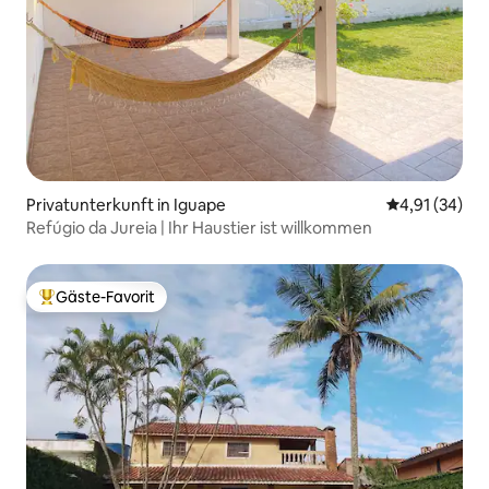
Privatunterkunft in Iguape
Durchschnitt
4,91 (34)
Refúgio da Jureia | Ihr Haustier ist willkommen
Gäste-Favorit
Beliebter Gäste-Favorit.