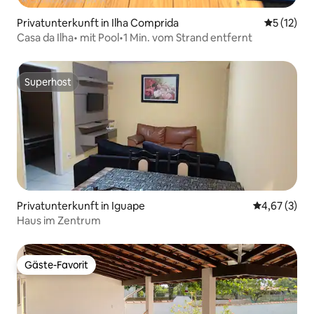
Privatunterkunft in Ilha Comprida
Durchschn
5 (12)
Casa da Ilha• mit Pool•1 Min. vom Strand entfernt
Superhost
Superhost
Privatunterkunft in Iguape
Durchschnit
4,67 (3)
Haus im Zentrum
Gäste-Favorit
Gäste-Favorit