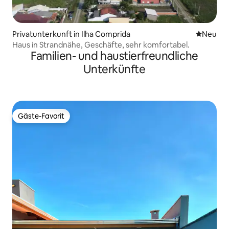
Privatunterkunft in Ilha Comprida
Neue Unt
Neu
Haus in Strandnähe, Geschäfte, sehr komfortabel.
Familien- und haustierfreundliche
Unterkünfte
Gäste-Favorit
Gäste-Favorit