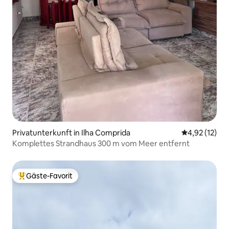
Privatunterkunft in Ilha Comprida
Durchschnitt
4,92 (12)
Komplettes Strandhaus 300 m vom Meer entfernt
Gäste-Favorit
Beliebter Gäste-Favorit.