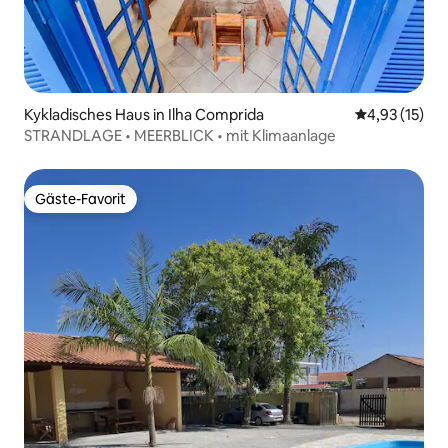
Kykladisches Haus in Ilha Comprida
Durchschnitt
4,93 (15)
STRANDLAGE • MEERBLICK • mit Klimaanlage
Gäste-Favorit
Gäste-Favorit