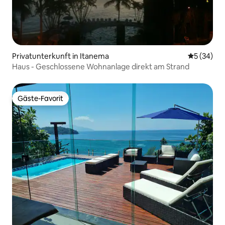
Privatunterkunft in Itanema
Durchschni
5 (34)
Haus - Geschlossene Wohnanlage direkt am Strand
Gäste-Favorit
Gäste-Favorit