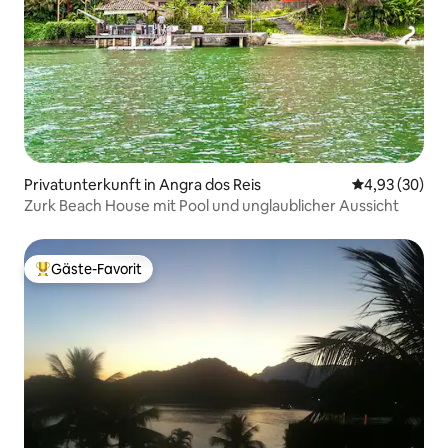
Privatunterkunft in Angra dos Reis
Durchschnittl
4,93 (30)
Zurk Beach House mit Pool und unglaublicher Aussicht
Gäste-Favorit
Beliebter Gäste-Favorit.