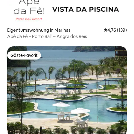
Eigentumswohnung in Marinas
Durchschnittl
4,76 (139)
Apê da Fê – Porto Balli – Angra dos Reis
Gäste-Favorit
Gäste-Favorit