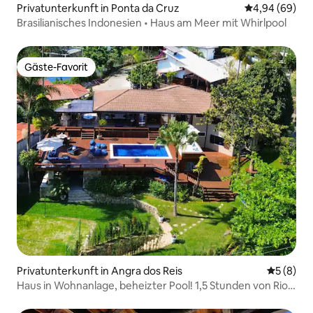
Privatunterkunft in Ponta da Cruz
Durchschnittl
4,94 (69)
Brasilianisches Indonesien • Haus am Meer mit Whirlpool
Gäste-Favorit
Gäste-Favorit
Privatunterkunft in Angra dos Reis
Durchschn
5 (8)
Haus in Wohnanlage, beheizter Pool! 1,5 Stunden von Rio
entfernt!