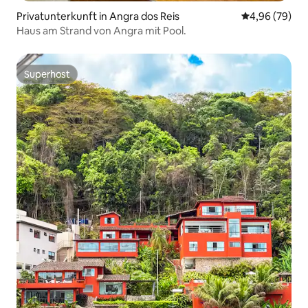
Privatunterkunft in Angra dos Reis
Durchschnittl
4,96 (79)
Haus am Strand von Angra mit Pool.
Superhost
Superhost