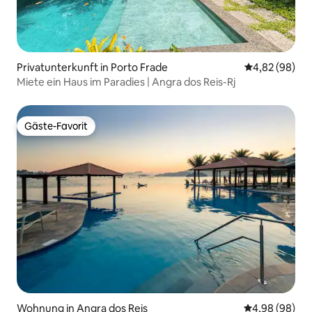
Privatunterkunft in Porto Frade
Durchschnittl
4,82 (98)
Miete ein Haus im Paradies | Angra dos Reis-Rj
Gäste-Favorit
Gäste-Favorit
Wohnung in Angra dos Reis
Durchschnittl
4,98 (98)