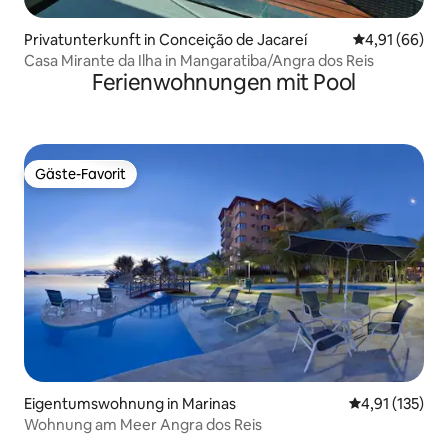
Privatunterkunft in Conceição de Jacareí
Durchschnitt
4,91 (66)
Casa Mirante da Ilha in Mangaratiba/Angra dos Reis
Ferienwohnungen mit Pool
Gäste-Favorit
Gäste-Favorit
Eigentumswohnung in Marinas
Durchschnittl
4,91 (135)
Wohnung am Meer Angra dos Reis