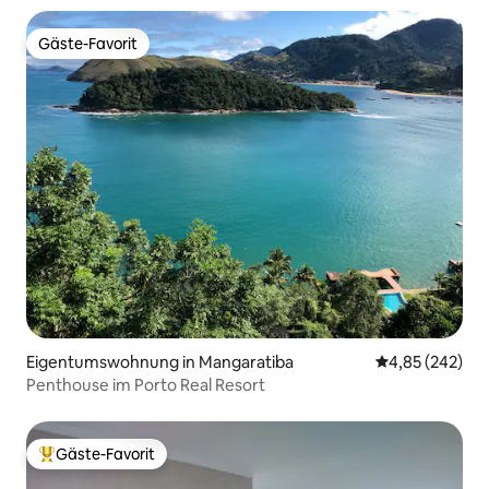
Gäste-Favorit
Gäste-Favorit
Eigentumswohnung in Mangaratiba
Durchschnittli
4,85 (242)
Penthouse im Porto Real Resort
Gäste-Favorit
Beliebter Gäste-Favorit.