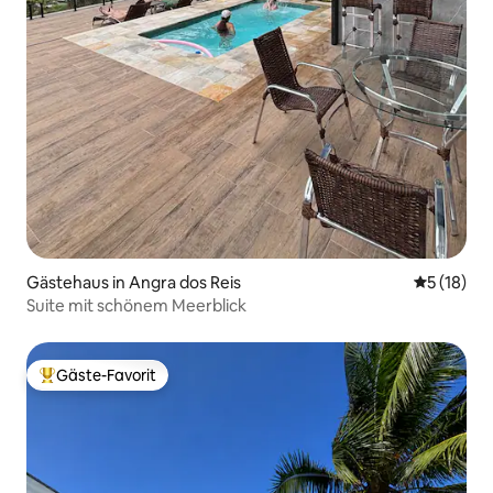
Gästehaus in Angra dos Reis
Durchschn
5 (18)
Suite mit schönem Meerblick
Gäste-Favorit
Beliebter Gäste-Favorit.