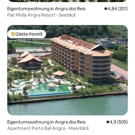
Eigentumswohnung in Angra dos Reis
Durchschnittli
4,84 (201)
Flat Meliá Angra Resort - Seeblick
Gäste-Favorit
Beliebter Gäste-Favorit.
Eigentumswohnung in Angra dos Reis
Durchschnittl
4,9 (505)
Apartment Porto Bali Angra - Meerblick