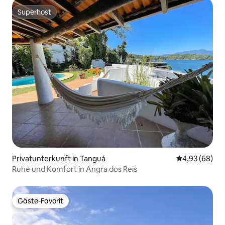
Superhost
Superhost
Privatunterkunft in Tanguá
Durchschnittl
4,93 (68)
Ruhe und Komfort in Angra dos Reis
Gäste-Favorit
Gäste-Favorit