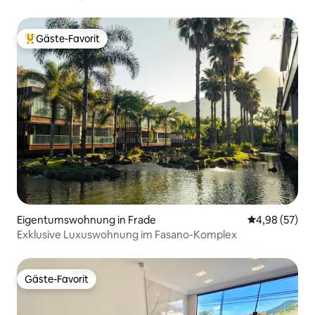
Gäste-Favorit
Beliebter Gäste-Favorit.
Eigentumswohnung in Frade
Durchschnittl
4,98 (57)
Exklusive Luxuswohnung im Fasano-Komplex
Gäste-Favorit
Gäste-Favorit