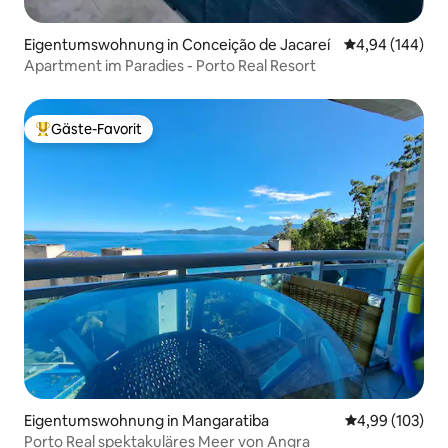
Eigentumswohnung in Conceição de Jacareí
Durchschnittli
4,94 (144)
Apartment im Paradies - Porto Real Resort
Gäste-Favorit
Beliebter Gäste-Favorit.
Eigentumswohnung in Mangaratiba
Durchschnittli
4,99 (103)
Porto Real spektakuläres Meer von Angra