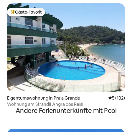
Gäste-Favorit
Beliebter Gäste-Favorit.
Eigentumswohnung in Praia Grande
Durchschni
5 (102)
Wohnung am Strand!! Angra dos Reis!!
Andere Ferienunterkünfte mit Pool