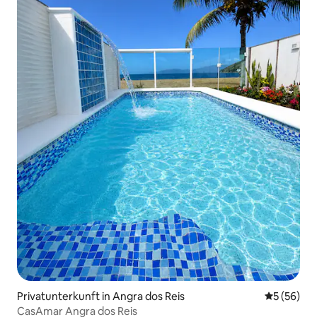
Privatunterkunft in Angra dos Reis
Durchschni
5 (56)
CasAmar Angra dos Reis