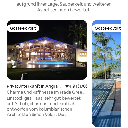
aufgrund ihrer Lage, Sauberkeit und weiteren
Aspekten hoch bewertet.
Gäste-Favorit
Gäste-Favorit
Gäste-Favorit
Gäste-Favorit
Privatunterkunft in Angra d
Durchschnittliche Bewertung: 4
4,91 (170)
os Reis
Charme und Raffinesse im Frade Green,
unglaublich
Einstöckiges Haus, sehr gut bewertet
auf Airbnb, charmant und exotisch,
entworfen vom kolumbianischen
Architekten Simón Vélez. Die
Unterkunft liegt in einer exklusiven
Wohnanlage und bietet einen privaten