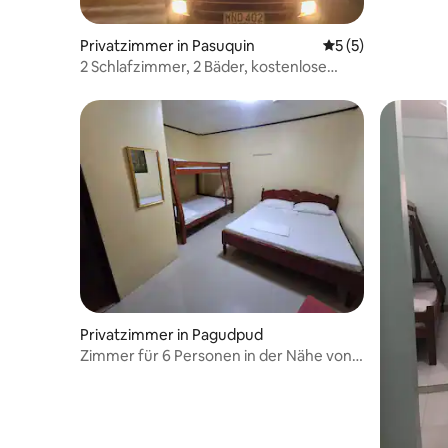
Privatzimmer in Pasuquin
Durchschnittliche
5 (5)
2 Schlafzimmer, 2 Bäder, kostenlose
Parkplätze @ TL Home
Privatzimmer in Pagudpud
Zimmer für 6 Personen in der Nähe von
Saud Beach