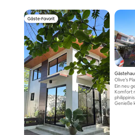
Gäste-Favorit
Gäste-Favorit
Gästehaus
Olive’s Pl
Ein neu g
Komfort n
philippin
Genieße k
elegante 
klassisch
inspirier
heute bie
philippin