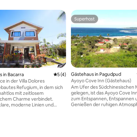
Superhost
Superhost
Gästehaus in Pagudpud
 in Bacarra
Durchschnittliche Bewertung: 5 von 5,
5 (4)
Ayoyo Cove Inn (Gästehaus)
ace in der Villa Dolores
Am Ufer des Südchinesischen
ebautes Refugium, in dem sich
gelegen, ist das Ayoyo Cove In
ahtlos mit zeitlosem
zum Entspannen, Entspannen 
ischem Charme verbindet.
Genießen der ruhigen Atmosph
lare, moderne Linien und
weg vom hektischen Treiben e
Oberflächen, die von
Großstadt ohne Smog und and
en philippinischen Häusern
Schadstoffe in der Luft. Das Ayoyo Cove
t sind und den Komfort von
Inn verfügt über einen eigenen
ten, während sie das
Privatstrand, an dem du schw
ische Erbe bewahren. Lass dich