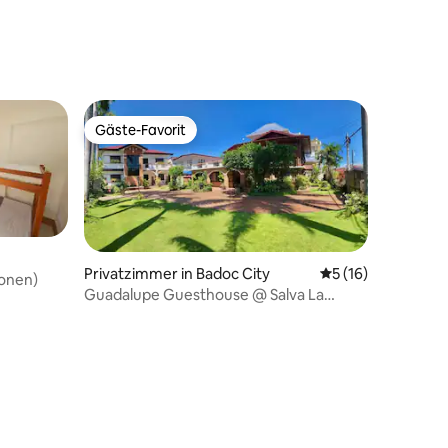
Gäste-Favorit
Gäste-Favorit
Privatzimmer in Badoc City
Durchschnittliche
5 (16)
sonen)
Guadalupe Guesthouse @ Salva La
Herencia in Badoc.