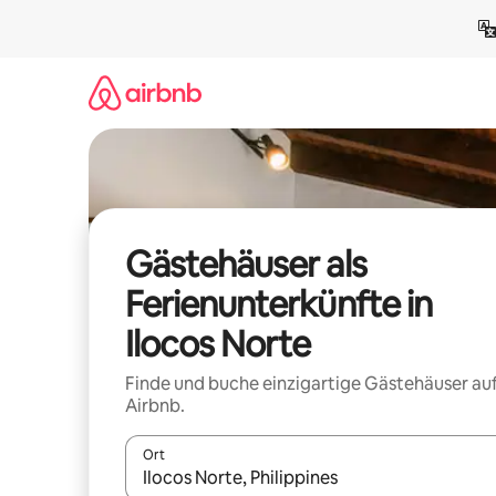
Zu
Inhalten
springen
Gästehäuser als
Ferienunterkünfte in
Ilocos Norte
Finde und buche einzigartige Gästehäuser au
Airbnb.
Ort
Wenn Ergebnisse verfügbar sind, navigiere mit d