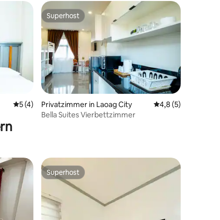
Superhost
Superhost
Durchschnittliche Bewertung: 5 von 5, 4 Bewertungen
5 (4)
Privatzimmer in Laoag City
Durchschnittliche 
4,8 (5)
Bella Suites Vierbettzimmer
rn
Superhost
Superhost