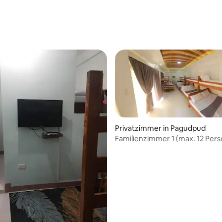
 Bewertung: 5 von 5, 5 Bewertungen
Privatzimmer in Pagudpud
Familienzimmer 1 (max. 12 Per