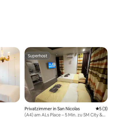
Superhost
Superhost
Privatzimmer in San Nicolas
Durchschnittlich
5 (3)
(A4) am ALs Place – 5 Min. zu SM City &
Robinsons