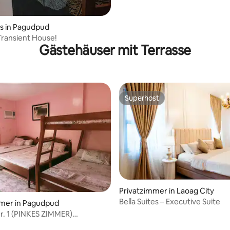
s in Pagudpud
Transient House!
Gästehäuser mit Terrasse
Superhost
Superhost
Privatzimmer in Laoag City
Bella Suites – Executive Suite
mmer in Pagudpud
. 1 (PINKES ZIMMER)
es Frühstück