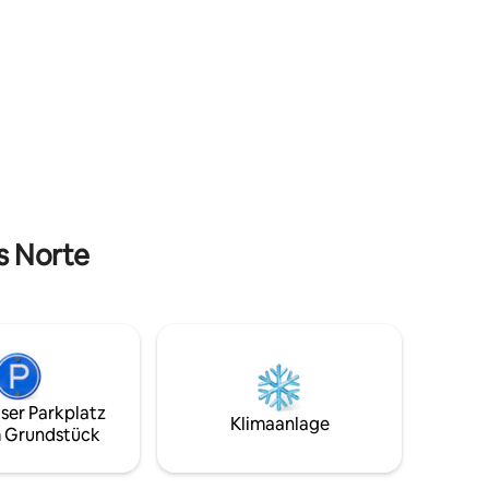
n oder
der mit der Küche verbunden ist.
er im
Draußen gibt es eine schöne Sitzecke, in
der du dich entspannen und den Blick auf
Inn Inn
das Reisfeld genießen kannst. Dies ist ein
lteich, in
großartiger Ort für einen erholsamen
Kurzurlaub, umgeben von Natur und
n kannst.
weit weg vom Lärm der Stadt.
s Norte
ser Parkplatz
Klimaanlage
 Grundstück