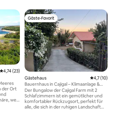
Gästehau
Gäste-Favorit
Superho
Gäste-Favorit
Superho
Rückzugso
deine Gr
Entflieh
deinen e
am Strand
Wenn du 
steht di
zur Verfü
Familient
Betriebs
Durchschnittliche Bewertung: 4,74 von 5, 23 Bewertungen
4,74 (23)
 4 Bewertungen
Geburtst
Gästehaus
Durchschnittliche B
4,7 (10)
Wache mi
 Meeres
auf, erl
Bauernhaus in Cajigal – Klimaanlage &
n der Ort
Sonnenun
High-Speed-Internet
Der Bungalow der Cajigal Farm mit 2
und
am Meer,
Schlafzimmern ist ein gemütlicher und
äre, weit
Burgos u
komfortabler Rückzugsort, perfekt für
iner
erkundes
alle, die sich in der ruhigen Landschaft
ere
von Ilocos Norte entspannen möchten.
Der Bungalow verfügt über zwei
Doppelschlafzimmer, eines mit eigenem
immen,
Bad und einen offenen Wohnbereich,