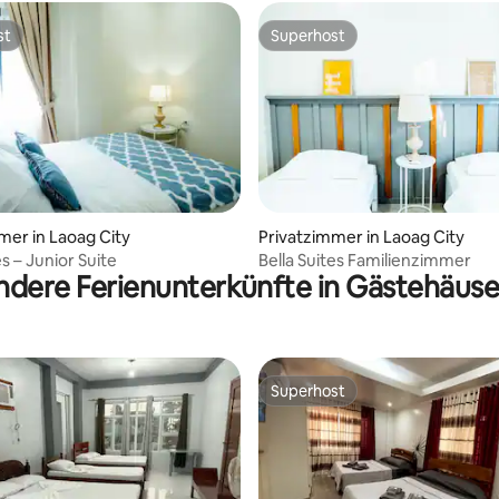
st
Superhost
st
Superhost
mer in Laoag City
Privatzimmer in Laoag City
es – Junior Suite
Bella Suites Familienzimmer
ndere Ferienunterkünfte in Gästehäuse
Superhost
Superhost