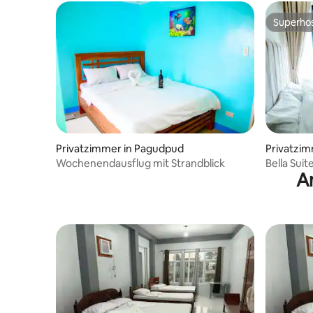
Superho
Superho
Privatzimmer in Pagudpud
Privatzim
Wochenendausflug mit Strandblick
Bella Suit
A