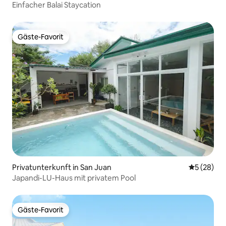
Einfacher Balai Staycation
Gäste-Favorit
Gäste-Favorit
Privatunterkunft in San Juan
Durchschni
5 (28)
Japandi-LU-Haus mit privatem Pool
Gäste-Favorit
Gäste-Favorit