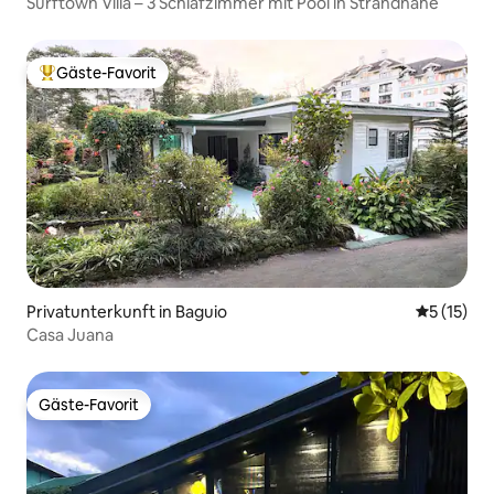
Surftown Villa – 3 Schlafzimmer mit Pool in Strandnähe
Gäste-Favorit
Beliebter Gäste-Favorit.
Privatunterkunft in Baguio
Durchschn
5 (15)
Casa Juana
Gäste-Favorit
Gäste-Favorit