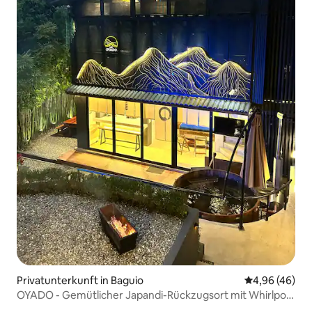
Privatunterkunft in Baguio
Durchschnittl
4,96 (46)
OYADO - Gemütlicher Japandi-Rückzugsort mit Whirlpool
aus Holz