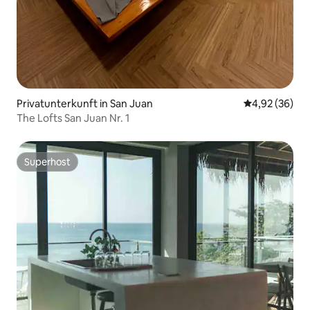
Privatunterkunft in San Juan
Durchschnittl
4,92 (36)
The Lofts San Juan Nr. 1
Superhost
Superhost