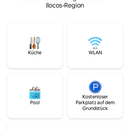
Familien und Gruppen, die einen
Blockhaus an der 
Ilocos-Region
komfortablen und privaten Aufenthalt
Adresse der Regio
suchen. Das Haus verfügt über 3
über 3 Schlafzimm
klimatisierte Schlafzimmer, 4 voll
Queensize- und 2 
ausgestattete Badezimmer, einen
eine voll ausgesta
klimatisierten Wohnbereich, ein privates
und Außenlounge-
Tauchbecken und die exklusive Nutzung
einen Kamin und e
des gesamten Anwesens. Die Surfspots,
John Hay ist eine
Cafés, Restaurants und
entfernt und beli
Ausgehmöglichkeiten von Urbiztondo
Küche
WLAN
Cafés befinden si
sind nur eine kurze Autofahrt entfernt.
von 3 km.
Liebevoll von Marikit Getaways
gehostet.
Kostenloser
Pool
Parkplatz auf dem
Grundstück