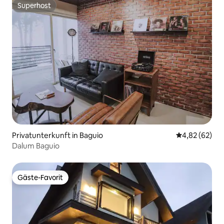
Superhost
Superhost
Privatunterkunft in Baguio
Durchschnittl
4,82 (62)
Dalum Baguio
Gäste-Favorit
Gäste-Favorit