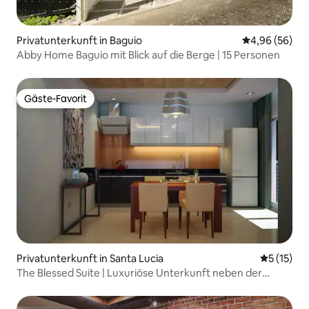
Privatunterkunft in Baguio
Durchschnittl
4,96 (56)
Abby Home Baguio mit Blick auf die Berge | 15 Personen
Gäste-Favorit
Gäste-Favorit
Privatunterkunft in Santa Lucia
Durchschn
5 (15)
The Blessed Suite | Luxuriöse Unterkunft neben der
Moschee