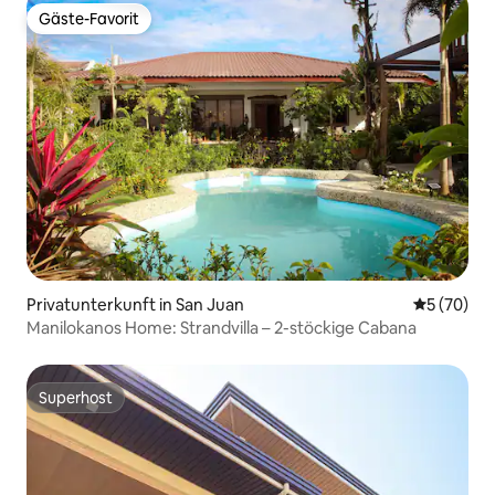
Gäste-Favorit
Gäste-Favorit
Privatunterkunft in San Juan
Durchschni
5 (70)
Manilokanos Home: Strandvilla – 2-stöckige Cabana
Superhost
Superhost