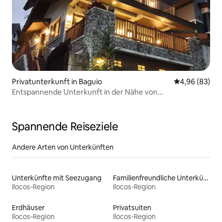
Privatunterkunft in Baguio
Durchschnittl
4,96 (83)
Entspannende Unterkunft in der Nähe von
Touristenattraktionen
Spannende Reiseziele
Andere Arten von Unterkünften
Unterkünfte mit Seezugang
Familienfreundliche Unterkünfte
Ilocos-Region
Ilocos-Region
Erdhäuser
Privatsuiten
Ilocos-Region
Ilocos-Region