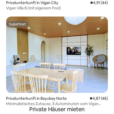
Privatunterkunft in Vigan City
Durchschnitt
4,91 (44)
Vigan Villa B (mit eigenem Pool)
Superhost
Superhost
Privatunterkunft in Bayubay Norte
Durchschnittl
4,87 (46)
Minimalistisches Zuhause, 5 Autominuten vom Vigan
Private Häuser mieten
Heritage entfernt