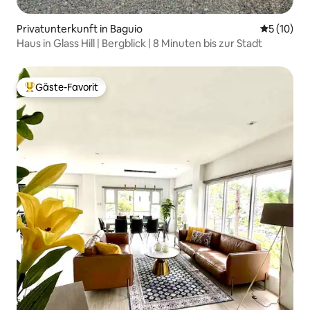
Privatunterkunft in Baguio
Durchschn
5 (10)
Haus in Glass Hill | Bergblick | 8 Minuten bis zur Stadt
Gäste-Favorit
Beliebter Gäste-Favorit.