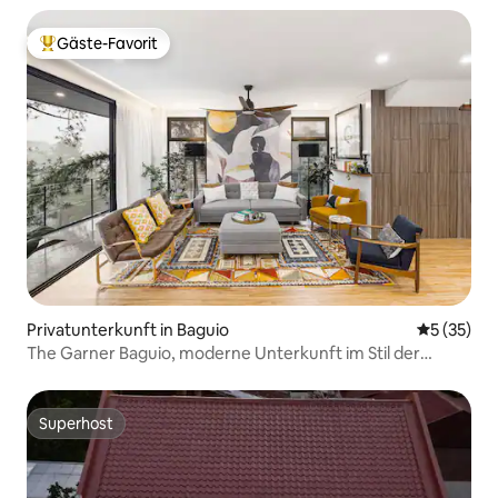
Gäste-Favorit
Beliebter Gäste-Favorit.
Privatunterkunft in Baguio
Durchschn
5 (35)
The Garner Baguio, moderne Unterkunft im Stil der
Jahrhundertmitte
Superhost
Superhost