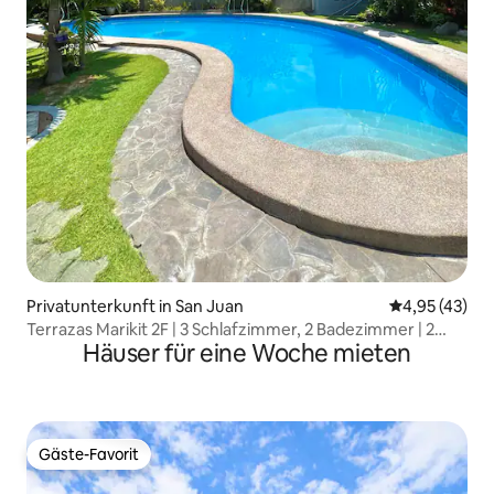
Privatunterkunft in San Juan
Durchschnitt
4,95 (43)
Terrazas Marikit 2F | 3 Schlafzimmer, 2 Badezimmer | 2
Häuser für eine Woche mieten
Min. zum Strand
Gäste-Favorit
Gäste-Favorit