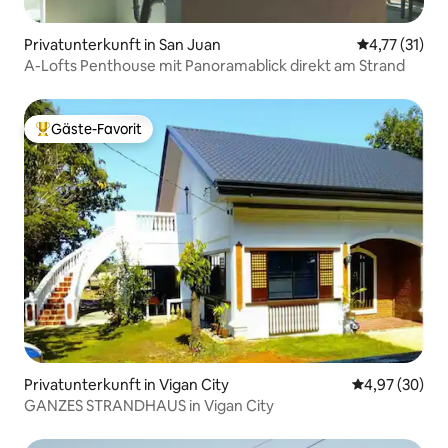
Privatunterkunft in San Juan
Durchschnitt
4,77 (31)
A-Lofts Penthouse mit Panoramablick direkt am Strand
Gäste-Favorit
Beliebter Gäste-Favorit.
Privatunterkunft in Vigan City
Durchschnittl
4,97 (30)
GANZES STRANDHAUS in Vigan City