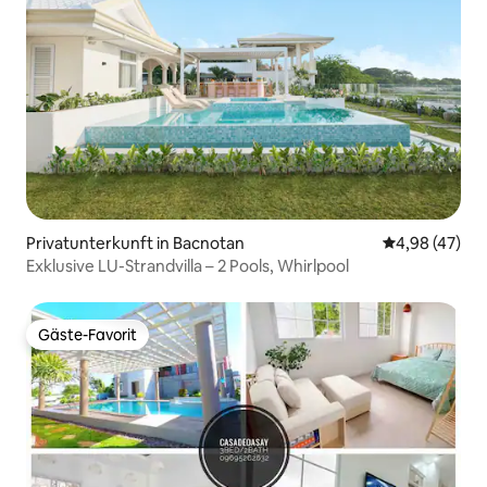
Privatunterkunft in Bacnotan
Durchschnittl
4,98 (47)
Exklusive LU-Strandvilla – 2 Pools, Whirlpool
Gäste-Favorit
Gäste-Favorit