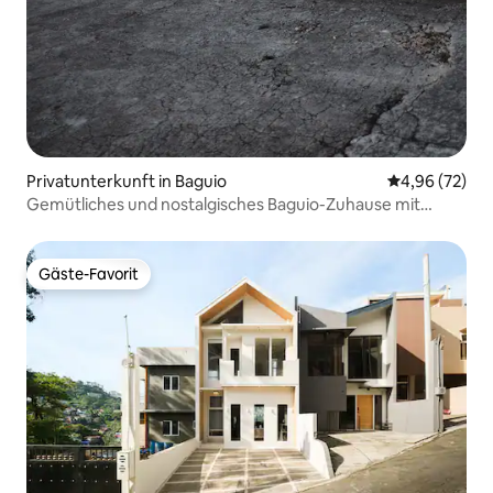
Privatunterkunft in Baguio
Durchschnittl
4,96 (72)
Gemütliches und nostalgisches Baguio-Zuhause mit
modernen Annehmlichkeiten
Gäste-Favorit
Gäste-Favorit