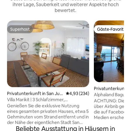
ihrer Lage, Sauberkeit und weiterer Aspekte hoch
bewertet.
Superhost
Gäste-Favorit
Superhost
Gäste-Favorit
Privatunterkunft i
Privatunterkunft in San Jua
Durchschnittliche Bewertung: 4
4,93 (234)
Alphaland Baguio 
n
Villa Marikit | 3 Schlafzimmer,
ACHTUNG: Diese U
4 Badezimmer | 5 Min. zum Strand
Genießen Sie die exklusive Nutzung
über Airbnb gebu
eines gesamten privaten Hauses, etwa 5
die auf Facebook 
Gehminuten vom Strand entfernt und in
Medien erscheinen,
der Nähe der eigentlichen Stadt San
Genieße die Bergl
Beliebte Ausstattung in Häusern in
Juan. Die Villa Marikit ist ideal für
von diesem ruhig