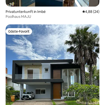
Privatunterkunft in Imbé
Durchschnittl
4,88 (24)
Poolhaus MAJU
Gäste-Favorit
Gäste-Favorit