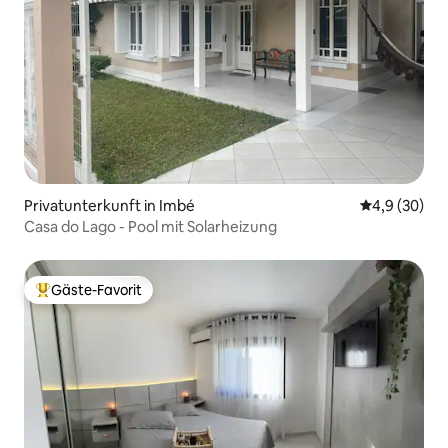
Privatunterkunft in Imbé
Durchschnitt
4,9 (30)
Casa do Lago - Pool mit Solarheizung
Gäste-Favorit
Beliebter Gäste-Favorit.