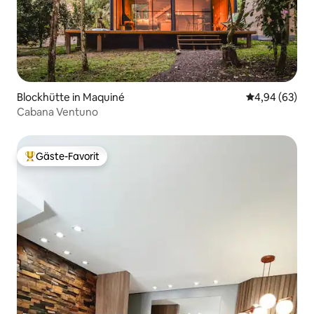
Blockhütte in Maquiné
Durchschnittl
4,94 (63)
Cabana Ventuno
Gäste-Favorit
Beliebter Gäste-Favorit.