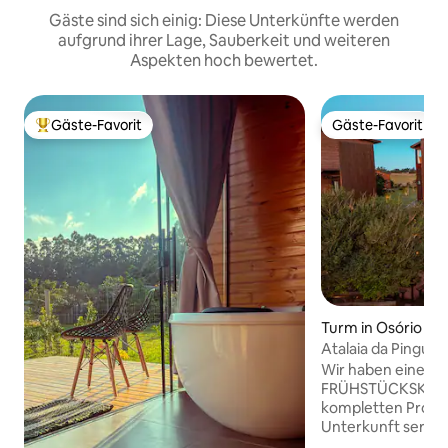
Gäste sind sich einig: Diese Unterkünfte werden
aufgrund ihrer Lage, Sauberkeit und weiteren
Aspekten hoch bewertet.
Gäste-Favorit
Gäste-Favorit
Beliebter Gäste-Favorit.
Gäste-Favorit
Turm in Osório
Atalaia da Pinguel
Panoramablick auf
Wir haben einen P
FRÜHSTÜCKSKORB 
kompletten Produk
Unterkunft servier
berechnet. Komm und genieße einen