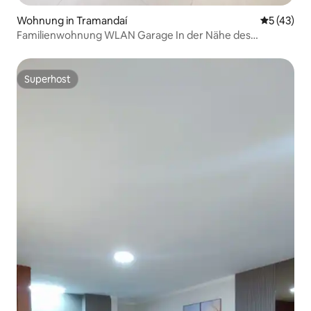
Wohnung in Tramandaí
Durchschn
5 (43)
Familienwohnung WLAN Garage In der Nähe des
Zentrums
Superhost
Superhost