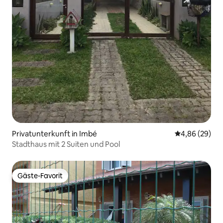
Privatunterkunft in Imbé
Durchschnittl
4,86 (29)
Stadthaus mit 2 Suiten und Pool
Gäste-Favorit
Gäste-Favorit