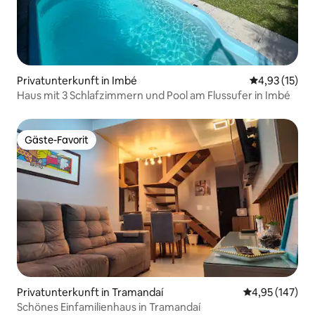
Privatunterkunft in Imbé
Durchschnitt
4,93 (15)
Haus mit 3 Schlafzimmern und Pool am Flussufer in Imbé
Gäste-Favorit
Gäste-Favorit
Privatunterkunft in Tramandaí
Durchschnittl
4,95 (147)
Schönes Einfamilienhaus in Tramandaí