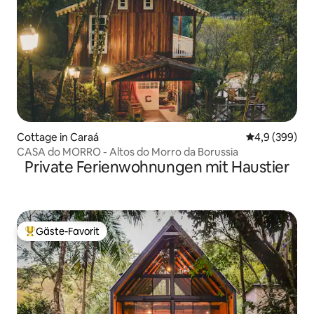
Cottage in Caraá
Durchschnittl
4,9 (399)
CASA do MORRO - Altos do Morro da Borussia
Private Ferienwohnungen mit Haustier
Gäste-Favorit
Beliebter Gäste-Favorit.