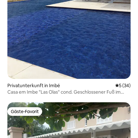
Privatunterkunft in Imbé
Durchschni
5 (34)
Casa em Imbe "Las Olas" cond. Geschlossener Fuß im
Sand
Gäste-Favorit
Gäste-Favorit