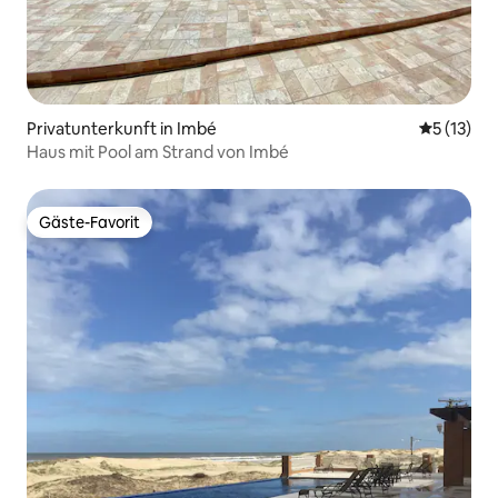
Privatunterkunft in Imbé
Durchschn
5 (13)
Haus mit Pool am Strand von Imbé
Gäste-Favorit
Gäste-Favorit