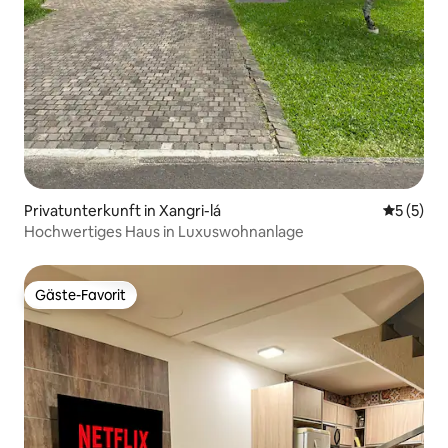
Privatunterkunft in Xangri-lá
Durchsch
5 (5)
Hochwertiges Haus in Luxuswohnanlage
Gäste-Favorit
Gäste-Favorit