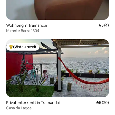
Wohnung in Tramandaí
Durchsch
5 (4)
Mirante Barra 1304
Gäste-Favorit
Beliebter Gäste-Favorit.
Privatunterkunft in Tramandaí
Durchschni
5 (20)
Casa da Lagoa