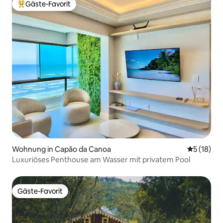
Gäste-Favorit
Beliebter Gäste-Favorit.
Wohnung in Capão da Canoa
Durchschn
5 (18)
Luxuriöses Penthouse am Wasser mit privatem Pool
Gäste-Favorit
Gäste-Favorit