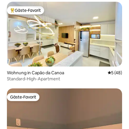
Gäste-Favorit
Beliebter Gäste-Favorit.
Wohnung in Capão da Canoa
Durchschni
5 (48)
Standard-High-Apartment
Gäste-Favorit
Gäste-Favorit