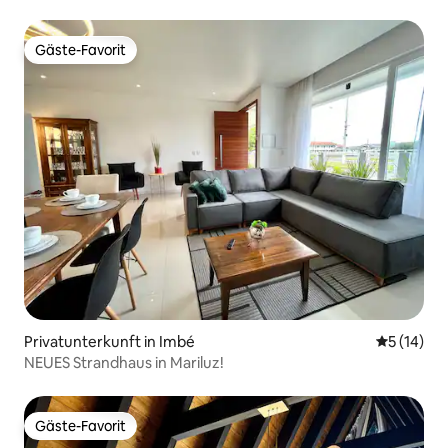
Gäste-Favorit
Gäste-Favorit
Privatunterkunft in Imbé
Durchschn
5 (14)
NEUES Strandhaus in Mariluz!
Gäste-Favorit
Gäste-Favorit