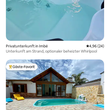
Privatunterkunft in Imbé
Durchschnittl
4,96 (24)
Unterkunft am Strand, optionaler beheizter Whirlpool
Gäste-Favorit
Beliebter Gäste-Favorit.