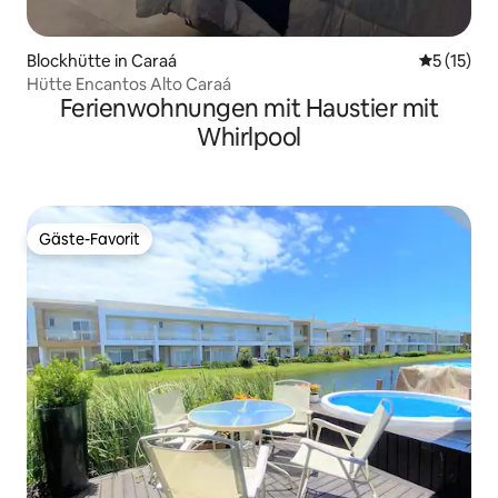
Blockhütte in Caraá
Durchschn
5 (15)
Hütte Encantos Alto Caraá
Ferienwohnungen mit Haustier mit
Whirlpool
Gäste-Favorit
Gäste-Favorit