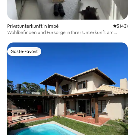
Privatunterkunft in Imbé
Durchschn
5 (43)
Wohlbefinden und Fürsorge in Ihrer Unterkunft am
Strand!
Gäste-Favorit
Gäste-Favorit