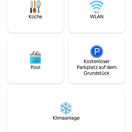
Freien zu genießen. Nur 20 Minuten vom
Strand Atlântida Sul und 1 Stunde von
Porto Alegre entfernt, mit
Küche
WLAN
Unterkünften für zwei Personen.
Kostenloser
Pool
Parkplatz auf dem
Grundstück
Klimaanlage