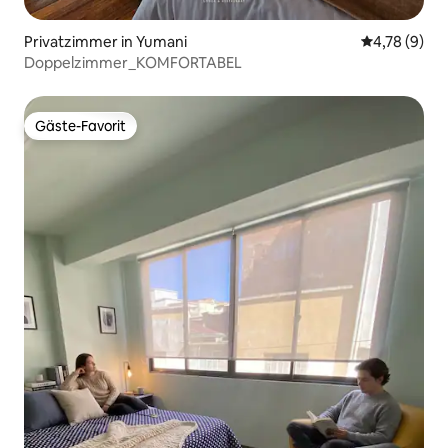
Privatzimmer in Yumani
Durchschnit
4,78 (9)
Doppelzimmer_KOMFORTABEL
Gäste-Favorit
Gäste-Favorit