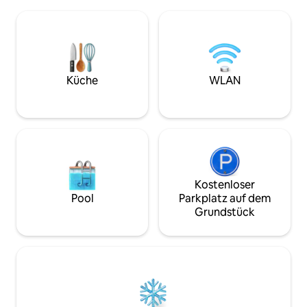
Zimmer verfügt über ein Super-
sind. Wir haben ei
Kingsize-Bett, geräumig und
Restaurantservice
komfortabel, das einen tiefen und
und Justina, die I
erholsamen Schlaf gewährleistet. Es ist
für die Erkundung 
die perfekte Note für diejenigen, die
geben werden.
maximalen Komfort suchen.
Küche
WLAN
Kostenloser
Pool
Parkplatz auf dem
Grundstück