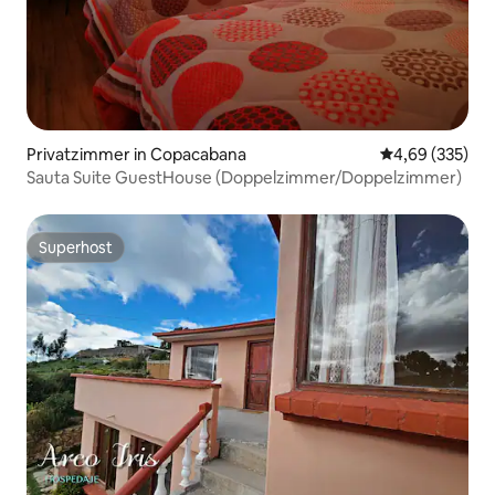
Privatzimmer in Copacabana
Durchschnittli
4,69 (335)
Sauta Suite GuestHouse (Doppelzimmer/Doppelzimmer)
Superhost
Superhost