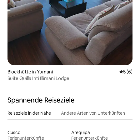
Blockhütte in Yumani
Durchschn
5 (6)
Suite Quilla Inti Illimani Lodge
Spannende Reiseziele
Reiseziele in der Nähe
Andere Arten von Unterkünften
Cusco
Arequipa
Ferienunterkünfte
Ferienunterkünfte