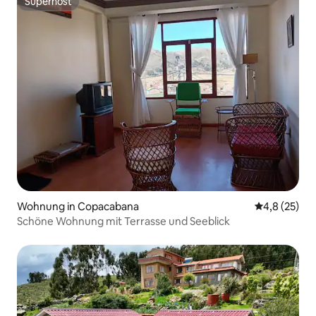
Superhost
Superhost
Wohnung in Copacabana
Durchschnit
4,8 (25)
Schöne Wohnung mit Terrasse und Seeblick