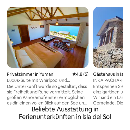
Privatzimmer in Yumani
Durchschnittliche Bewertung
4,8 (5)
Gästehaus in Isla d
Luxus-Suite mit Whirlpool und
INKA PACHA-Hütte
Hydromassage
eigenem Bad
Die Unterkunft wurde so gestaltet, dass
Entspannen Sie si
sie Freiheit und Ruhe vermittelt. Seine
einzigartigen und
großen Panoramafenster ermöglichen
Wir sind ein Land
es dir, einen vollen Blick auf den See und
Gemeinde. Dieses
Beliebte Ausstattung in
die Bergketten zu genießen. Das
ein eigenes Bad u
Hauptschlafzimmer verfügt über einen
Blick auf den See. 
Ferienunterkünften in Isla del Sol
Whirlpool, ideal zum Entspannen nach
Ursprung, mit Ob
einem Tag voller Erkundungen. Das
die von den Urein