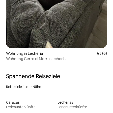
Wohnung in Lecheria
Durchschn
5 (6)
Wohnung Cerro el Morro Lecheria
Spannende Reiseziele
Reiseziele in der Nähe
Caracas
Lecherías
Ferienunterkünfte
Ferienunterkünfte