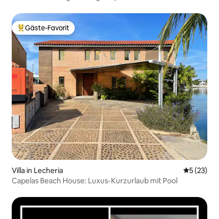
von Canales
Gäste-Favorit
Beliebter Gäste-Favorit.
Villa in Lecheria
Durchschn
5 (23)
Capelas Beach House: Luxus-Kurzurlaub mit Pool