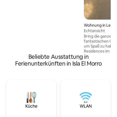
Basketballplatz und einem
Strandzugang zum „Coral Point Beach“
auf. Perfekte Lage, nur 10 Gehminuten
vom Strand oder 10 Autominuten von
den besten Plätzen der Stadt entfernt.
Renoviert und mit deinem Komfort im
Wohnung in Leche
Auge ausgestattet, wie ein Wassertank
Echtansicht
für deine Seelenruhe
Bring die ganze Fa
fantastischen Ort
um Spaß zu haben. Vista Re
Residences im Her
Beliebte Ausstattung in
Etwa 10 Minuten v
Veranstaltungen u
Ferienunterkünften in Isla El Morro
nicht erlaubt. Haus
DERZEIT GILT BEI 
AUSGANGSSPERRE 
AUSWIRKUNGEN 
BUNDESSTAAT AN
FESTER ZEITPLAN
ERLASSENE MASSNAHME.
Gebäude noch die
einen Stromgenera
Küche
WLAN
dieser Unterkunft