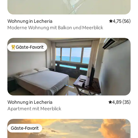
Wohnung in Lecheria
Durchschnitt
4,75 (56)
Moderne Wohnung mit Balkon und Meerblick
Gäste-Favorit
Beliebter Gäste-Favorit.
Wohnung in Lecheria
Durchschnittl
4,89 (35)
Apartment mit Meerblick
Gäste-Favorit
Gäste-Favorit