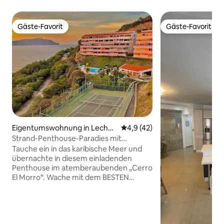
Gäste-Favorit
Gäste-Favorit
Gäste-Favorit
Gäste-Favorit
Eigentumswohnung in Lecheri
Durchschnittliche Bewertung:
4,9 (42)
a
Strand-Penthouse-Paradies mit
Panoramablick
Tauche ein in das karibische Meer und
übernachte in diesem einladenden
Penthouse im atemberaubenden „Cerro
El Morro“. Wache mit dem BESTEN
MEERBLICK auf den Archipel „Islas
Borrachas“ und Annehmlichkeiten im
Resort-Stil wie einem Pool, einem Grill,
einem Tennisplatz, einem