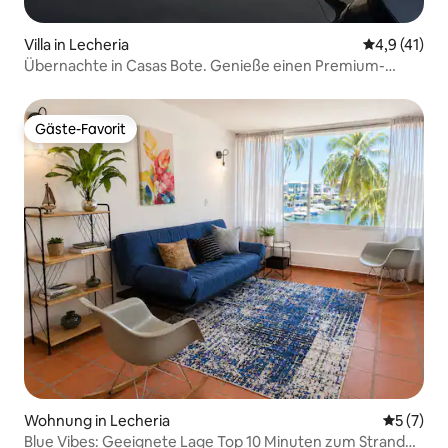
Villa in Lecheria
Durchschnit
4,9 (41)
Übernachte in Casas Bote. Genieße einen Premium-
Aufenthalt
Gäste-Favorit
Gäste-Favorit
Wohnung in Lecheria
Durchsch
5 (7)
Blue Vibes: Geeignete Lage Top 10 Minuten zum Strand