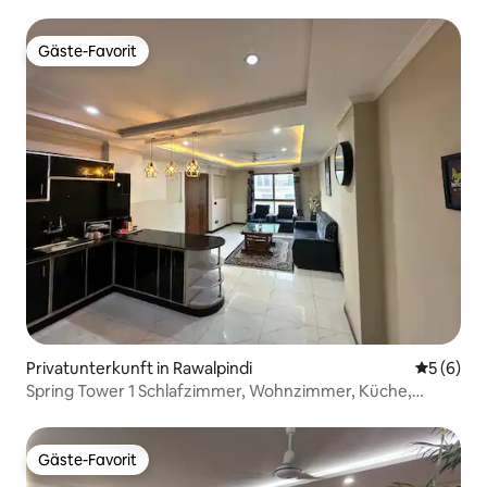
Abenteuer.
Gäste-Favorit
Gäste-Favorit
Privatunterkunft in Rawalpindi
Durchschn
5 (6)
Spring Tower 1 Schlafzimmer, Wohnzimmer, Küche,
Familienwohnung, schnelles WLAN
Gäste-Favorit
Gäste-Favorit