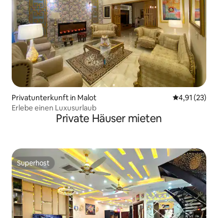
Privatunterkunft in Malot
Durchschnitt
4,91 (23)
Erlebe einen Luxusurlaub
Private Häuser mieten
Superhost
Superhost