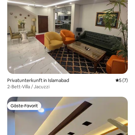
Privatunterkunft in Islamabad
Durchsch
5 (7)
2-Bett-Villa / Jacuzzi
Gäste-Favorit
Gäste-Favorit