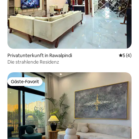
Privatunterkunft in Rawalpindi
Durchsch
5 (4)
Die strahlende Residenz
Gäste-Favorit
Gäste-Favorit