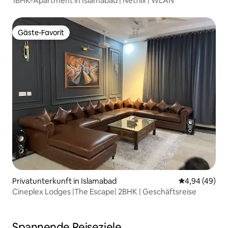
1BHK-Apartment in Islamabad | Netflix | WLAN
Gäste-Favorit
Gäste-Favorit
Privatunterkunft in Islamabad
Durchschnittl
4,94 (49)
Cineplex Lodges |The Escape| 2BHK | Geschäftsreise
Spannende Reiseziele