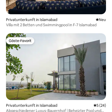
Privatunterkunft in Islamabad
Neue Unt
Neu
Villa mit 2 Betten und Swimmingpool in F-7 Islamabad
Gäste-Favorit
Gäste-Favorit
Privatunterkunft in Islamabad
Durchschni
5 (24)
Abgeschiedener Luxus-Bauernhof | Beheizter Pool und