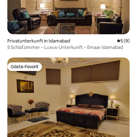
Privatunterkunft in Islamabad
Durchschn
5 (9)
5 Schlafzimmer – Luxus-Unterkunft – Emaar Islamabad
Gäste-Favorit
Gäste-Favorit