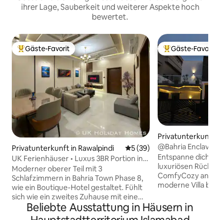
ihrer Lage, Sauberkeit und weiterer Aspekte hoch
bewertet.
Gäste-Favorit
Gäste-Favorit
Beliebter Gäste-Favorit.
Beliebter Gäste-F
Privatunterkunft 
@Bahria Enclave I
Privatunterkunft in Rawalpindi
Durchschnittliche Bewertun
5 (39)
Entspanne dich un
UK Ferienhäuser • Luxus 3BR Portion in
luxuriösen Rückzu
Bahria
Moderner oberer Teil mit 3
ComfyCozy angebo
Schlafzimmern in Bahria Town Phase 8,
moderne Villa befindet sich 
wie ein Boutique-Hotel gestaltet. Fühlt
üppig grünen Bahr
sich wie ein zweites Zuhause mit einem
Während ein Großt
Beliebte Ausstattung in Häusern in
modernen Touch & 5 ⭐️ Hotelkomfort an.
in Bahria Enclave z
🛌 Jedes Schlafzimmer verfügt über ein