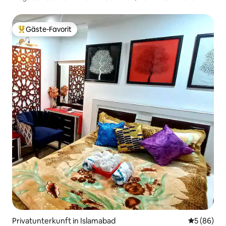
Garten
Gäste-Favorit
Beliebter Gäste-Favorit.
Privatunterkunft in Islamabad
Durchschni
5 (86)