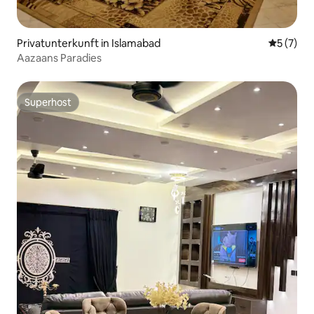
Privatunterkunft in Islamabad
Durchsch
5 (7)
Aazaans Paradies
Superhost
Superhost