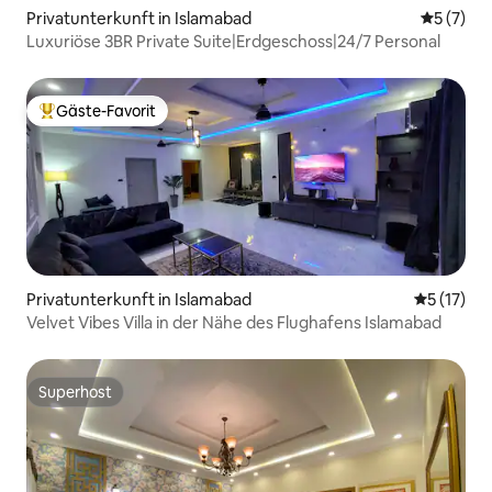
Privatunterkunft in Islamabad
Durchsch
5 (7)
Luxuriöse 3BR Private Suite|Erdgeschoss|24/7 Personal
Gäste-Favorit
Beliebter Gäste-Favorit.
Privatunterkunft in Islamabad
Durchschn
5 (17)
Velvet Vibes Villa in der Nähe des Flughafens Islamabad
Superhost
Superhost