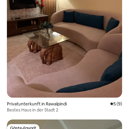
Privatunterkunft in Rawalpindi
Durchschn
5 (9)
Bestes Haus in der Stadt 2
Gäste-Favorit