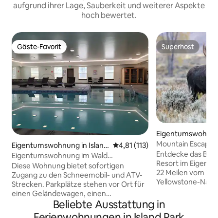
aufgrund ihrer Lage, Sauberkeit und weiterer Aspekte
hoch bewertet.
Gäste-Favorit
Superhost
Gäste-Favorit
Superhost
Eigentumswohnung
Mountain Escape 1
Eigentumswohnung in Island
Durchschnittliche Bewertung: 
4,81 (113)
des Island Park Re
Entdecke das Best
Park
Eigentumswohnung im Wald
Resort im Eigentu
Yellowstone, Golf, Entspannung
Diese Wohnung bietet sofortigen
22 Meilen vom We
Zugang zu den Schneemobil- und ATV-
Yellowstone-Natio
Strecken. Parkplätze stehen vor Ort für
liegt. Zu den beli
einen Geländewagen, einen
Sommeraktivitäte
Beliebte Ausstattung in
Bootsanhänger oder einen
von Süßwasserfore
Schneemobilanhänger zur Verfügung.
Ferienwohnungen in Island Park