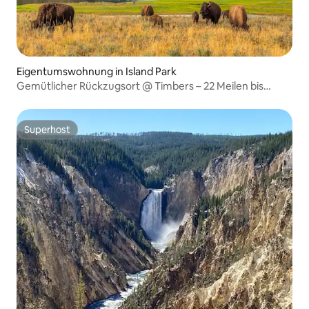
Eigentumswohnung in Island Park
Gemütlicher Rückzugsort @ Timbers – 22 Meilen bis
Yellowstone
Superhost
Superhost