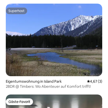
Angelmöglichkeiten
Superhost
Superhost
Eigentumswohnung in Island Park
Durchschnit
4,67 (3)
2BDR @ Timbers: Wo Abenteuer auf Komfort trifft!
Gäste-Favorit
Gäste-Favorit