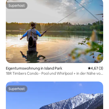
Superhost
Superhost
Eigentumswohnung in Island Park
Durchschnit
4,67 (3)
1BR Timbers Condo - Pool und Whirlpool + in der Nähe von
Angelmöglichkeiten
Superhost
Superhost