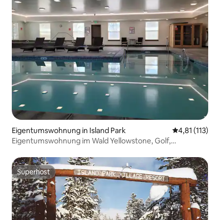
Eigentumswohnung in Island Park
Durchschnittl
4,81 (113)
Eigentumswohnung im Wald Yellowstone, Golf,
Entspannung
Superhost
Superhost