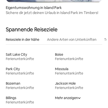
Eigentumswohnung in Island Park
Sichere dir jetzt deinen Urlaub in Island Park im Timbers!
Spannende Reiseziele
Reiseziele in der Nähe
Andere Arten von Unterkünften
To
Salt Lake City
Boise
Ferienunterkünfte
Ferienunterkünfte
Park City
Missoula
Ferienunterkünfte
Ferienunterkünfte
Bozeman
Jackson Hole
Ferienunterkünfte
Ferienunterkünfte
Billings
Mehr anzeigen
Ferienunterkünfte