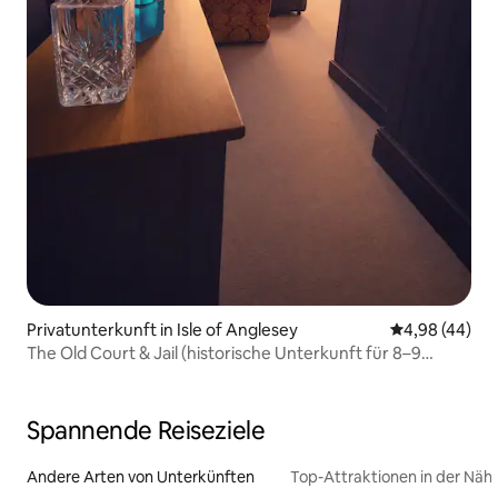
Privatunterkunft in Isle of Anglesey
Durchschnittl
4,98 (44)
The Old Court & Jail (historische Unterkunft für 8–9
Personen)
Spannende Reiseziele
Andere Arten von Unterkünften
Top-Attraktionen in der Näh