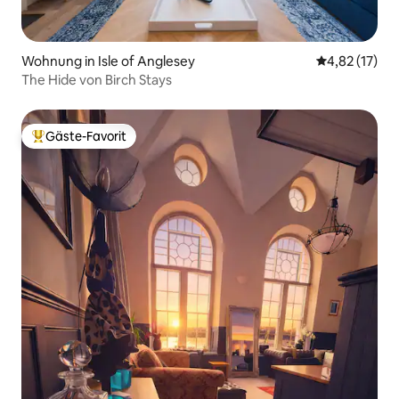
Wohnung in Isle of Anglesey
Durchschnitt
4,82 (17)
The Hide von Birch Stays
Gäste-Favorit
Beliebter Gäste-Favorit.