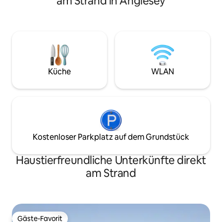
am Strand in Anglesey
Anglesey, Snowdo
zum Strand mit Stauraum für all die
erkunden. Wandere
Wassersportspielzeuge in der Garage.
segle, schwimme, 
Volle elektrische Zentralheizung für
entspanne dich e
einen gemütlichen Aufenthalt zu jeder
dieses schönen O
Jahreszeit. Diese zusätzlichen
Beaumaris, Conwa
Funktionen wie eine Nespresso-
Flexible Buchunge
Maschine, Smart-TV, schnelles WLAN,
Zuverlässiges WL
Fenstersitz und moderne LED-
Küche
WLAN
Wiederholungsbuc
Deckenleuchten tragen dazu bei, dass
Sterne-Bewertung
es ein ganz besonderer Urlaub wird. Wir
haben eine Waschmaschine in der
Garage, die Gäste nutzen können.
Kostenloser Parkplatz auf dem Grundstück
Haustierfreundliche Unterkünfte direkt
am Strand
Gäste-Favorit