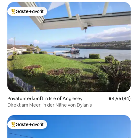
Gäste-Favorit
Beliebter Gäste-Favorit.
Privatunterkunft in Isle of Anglesey
Durchschnittl
4,95 (84)
Direkt am Meer, in der Nähe von Dylan's
Gäste-Favorit
Beliebter Gäste-Favorit.