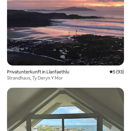
Privatunterkunft in Llanfaethlu
Durchschni
5 (93)
Strandhaus, Ty Deryn Y Mor