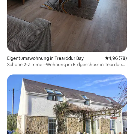
Eigentumswohnung in Trearddur Bay
Durchschnittl
4,96 (78)
Schöne 2-Zimmer-Wohnung im Erdgeschoss in Tearddur
Bay