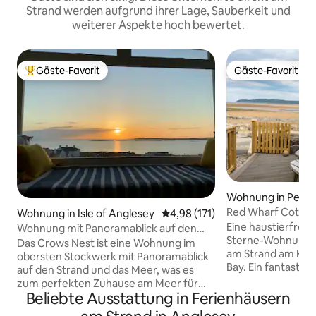
Strand werden aufgrund ihrer Lage, Sauberkeit und
weiterer Aspekte hoch bewertet.
Gäste-Favorit
Gäste-Favorit
Beliebter Gäste-Favorit.
Gäste-Favorit
Wohnung in Pentr
Red Wharf Cottag
Wohnung in Isle of Anglesey
Durchschnittliche Bewertung: 4
4,98 (171)
hundefreundlich,
Eine haustierfreu
Wohnung mit Panoramablick auf den
Sterne-Wohnung i
Strand von Rhosneigr
Das Crows Nest ist eine Wohnung im
am Strand am Kü
obersten Stockwerk mit Panoramablick
Bay. Ein fantastisc
auf den Strand und das Meer, was es
Betten, 2 Bäder. S
zum perfekten Zuhause am Meer für
Kurzer Spaziergan
Beliebte Ausstattung in Ferienhäusern
eine Familie von bis zu 4 Personen
House. Toller Au
macht. Ein 100 m langer Spaziergang