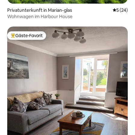
Privatunterkunft in Marian-glas
Durchschni
5 (24)
Wohnwagen im Harbour House
Gäste-Favorit
Beliebter Gäste-Favorit.