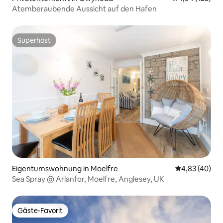
Atemberaubende Aussicht auf den Hafen
Superhost
Superhost
Eigentumswohnung in Moelfre
Durchschnittl
4,83 (40)
Sea Spray @ Arlanfor, Moelfre, Anglesey, UK
Gäste-Favorit
Gäste-Favorit