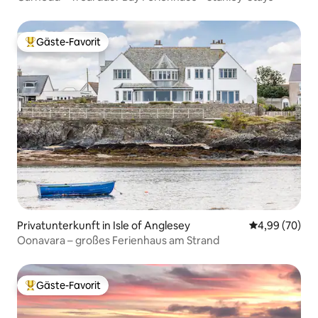
Gäste-Favorit
Beliebter Gäste-Favorit.
Privatunterkunft in Isle of Anglesey
Durchschnittl
4,99 (70)
Oonavara – großes Ferienhaus am Strand
Gäste-Favorit
Beliebter Gäste-Favorit.