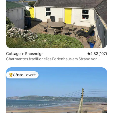
Cottage in Rhosneigr
Durchschnittl
4,82 (107)
Charmantes traditionelles Ferienhaus am Strand von
Rhosneigr
Gäste-Favorit
Beliebter Gäste-Favorit.