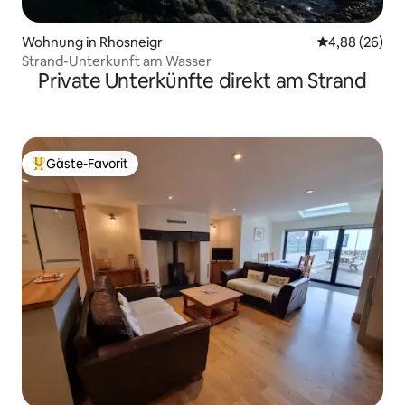
Wohnung in Rhosneigr
Durchschnittl
4,88 (26)
Strand-Unterkunft am Wasser
Private Unterkünfte direkt am Strand
Gäste-Favorit
Beliebter Gäste-Favorit.