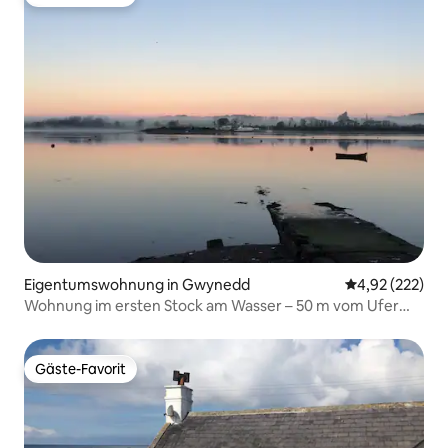
Gäste-Favorit
Eigentumswohnung in Gwynedd
Durchschnittli
4,92 (222)
Wohnung im ersten Stock am Wasser – 50 m vom Ufer
entfernt
Gäste-Favorit
Gäste-Favorit