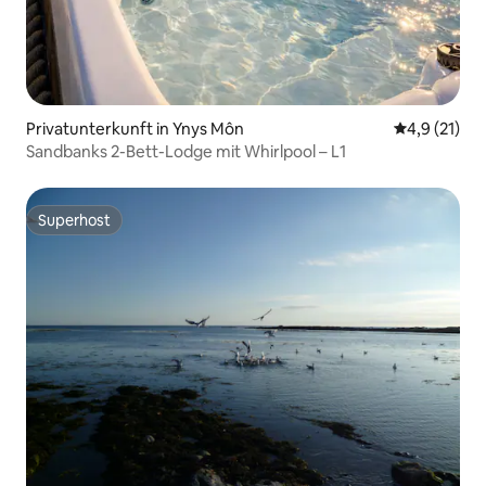
Privatunterkunft in Ynys Môn
Durchschnit
4,9 (21)
Sandbanks 2-Bett-Lodge mit Whirlpool – L1
Superhost
Superhost