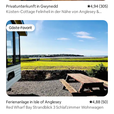
Privatunterkunft in Gwynedd
Durchschnittli
4,94 (305)
Küsten-Cottage Felinheli in der Nähe von Anglesey &
Snowdonia
Gäste-Favorit
Gäste-Favorit
Ferienanlage in Isle of Anglesey
Durchschnittl
4,88 (50)
Red Wharf Bay Strandblick 3 Schlafzimmer Wohnwagen