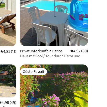
Privatunterkunft in Paripe
Durchschnittliche Be
4,97 (60)
16 Bewertungen
Durchschnittliche Bewertung: 4,82 von 5, 11 Bewertungen
4,82 (11)
Haus mit Pool / Tour durch Barra und
Jaguaribe.
Gäste-Favorit
Gäste-Favorit
Durchschnittliche Bewertung: 4,98 von 5, 49 Bewertungen
4,98 (49)