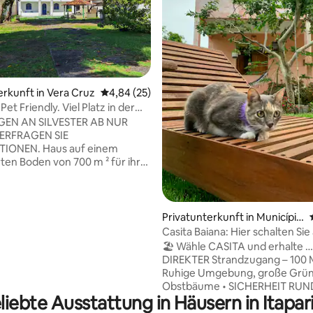
 Bewertung: 5 von 5, 11 Bewertungen
erkunft in Vera Cruz
Durchschnittliche Bewertung: 4,84 von 5, 
4,84 (25)
Pet Friendly. Viel Platz in der
 Meeres!
EN AN SILVESTER AB NUR
 ERFRAGEN SIE
Haus auf einem
n Boden von 700 m ² für ihre
d Haustiere, 120 m vom Strand
 At Condomínio Recanto das
f der Meerseite. Zirkle in Ruhe
haben WLAN, 4
Privatunterkunft in Município
mer (mit Deckenventilatoren
de Vera Cruz
Casita Baiana: Hier schalten Sie ab! 
wäsche) und 3 Badezimmer.
Life
🏖️ Wähle CASITA und erhalte …
rsammle die Familie im Freien
DIREKTER Strandzugang – 100 
essen und zu Spielen in
Ruhige Umgebung, große Grün
aum, der mit einem
Obstbäume • SICHERHEIT RUN
ken, einem Holzofen und
liebte Ausstattung in Häusern in Itapar
UHR: Gated Community, einge
l ausgestattet ist und
Bereich, Rauchmelder • KOMFORT: 3