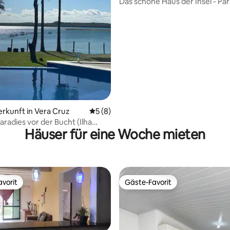
Das schöne Haus der Insel - Pa
 Bewertung: 5 von 5, 6 Bewertungen
Strand von Coroa!
erkunft in Vera Cruz
Durchschnittliche Bewertung: 5 von 5,
5 (8)
aradies vor der Bucht (Ilha
Häuser für eine Woche mieten
vorit
Gäste-Favorit
vorit
Gäste-Favorit