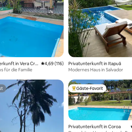
erkunft in Vera Cru
Durchschnittliche Bewertung: 4,69 von 5, 1
4,69 (116)
Privatunterkunft in Itapuã
s für die Familie
Modernes Haus in Salvador
st
Gäste-Favorit
st
Beliebter Gäste-Favorit.
Privatunterkunft in Coroa