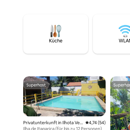
Freunde sein.
wunderba
Gefriersc
Schön, das
Küche
WLA
Superhost
Superho
Superhost
Superho
Privatunterkunft in Ilhota Ver
Durchschnittliche Bew
4,74 (54)
a Cruz
Ilha de Itaparica (für bis zu 12 Personen)