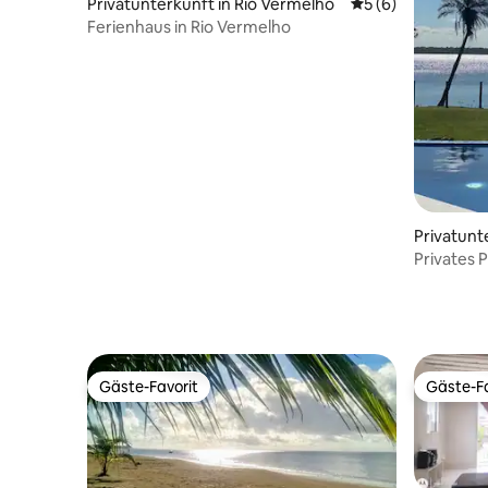
Privatunterkunft in Rio Vermelho
Durchschnittliche
5 (6)
Ferienhaus in Rio Vermelho
Privatunt
Privates P
Itaparica)
Gäste-Favorit
Gäste-Fa
Gäste-Favorit
Gäste-Fa