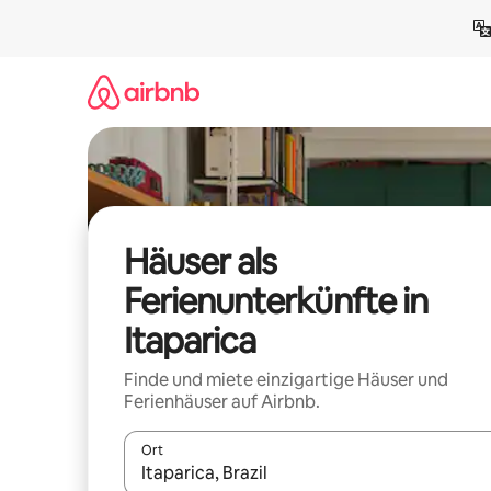
Zu
Inhalten
springen
Häuser als
Ferienunterkünfte in
Itaparica
Finde und miete einzigartige Häuser und
Ferienhäuser auf Airbnb.
Ort
Wenn Ergebnisse verfügbar sind, navigiere mit d