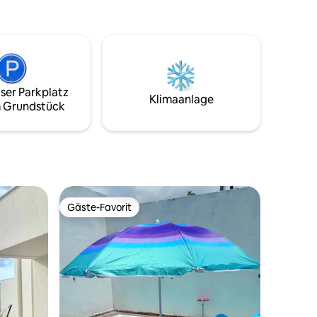
zu entspannen und unvergessliche Tage
 und guten
in Komfort und Stil zu verbringen.
heck-
les WLAN
 und
ler
ser Parkplatz
lbücher,
Klimaanlage
 Grundstück
 📍 LAGE:
 km Cacha
Gäste-Favorit
Gäste-Favorit