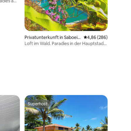
radies am
Privatunterkunft in Saboeir
Durchschnittliche Bew
4,86 (286)
o
Loft im Wald. Paradies in der Hauptstadt
von Bahia
 8 Bewertungen
Superhost
Superhost