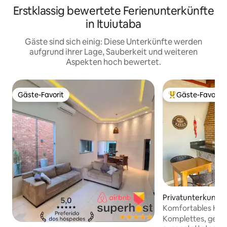
Erstklassig bewertete Ferienunterkünfte
in Ituiutaba
Gäste sind sich einig: Diese Unterkünfte werden
aufgrund ihrer Lage, Sauberkeit und weiteren
Aspekten hoch bewertet.
Gäste-Favorit
Gäste-Favorit
Gäste-Favorit
Beliebter Gäste-F
Privatunterkunft 
ial Portal dos Ipês
Komfortables Haus
schnellem WLAN.
Komplettes, gemü