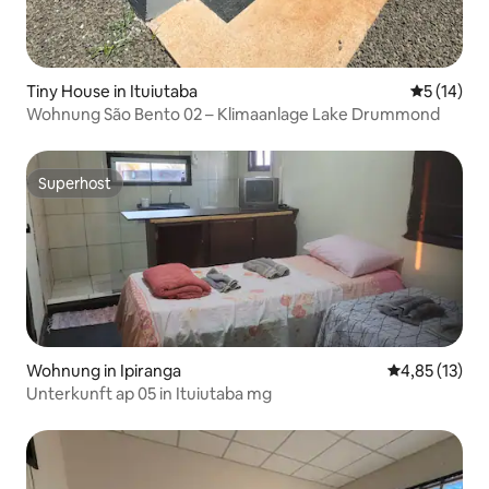
Tiny House in Ituiutaba
Durchschn
5 (14)
Wohnung São Bento 02 – Klimaanlage Lake Drummond
Superhost
Superhost
Wohnung in Ipiranga
Durchschnitt
4,85 (13)
Unterkunft ap 05 in Ituiutaba mg