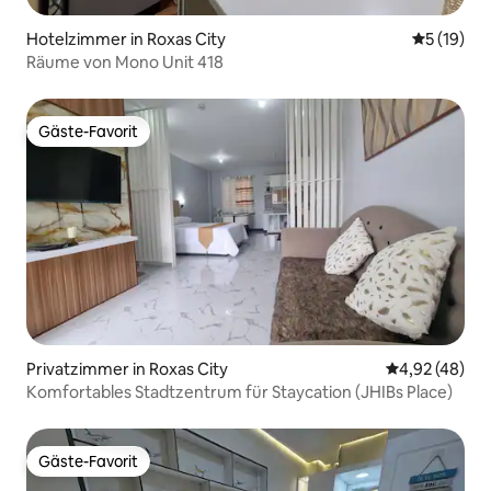
Hotelzimmer in Roxas City
Durchschn
5 (19)
Räume von Mono Unit 418
Gäste-Favorit
Gäste-Favorit
Privatzimmer in Roxas City
Durchschnittl
4,92 (48)
Komfortables Stadtzentrum für Staycation (JHIBs Place)
Gäste-Favorit
Gäste-Favorit