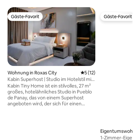
Gäste-Favorit
Gäste-Favorit
Gäste-Favorit
Gäste-Favorit
Wohnung in Roxas City
Durchschnittliche Bewertun
5 (12)
Kabin Superhost | Studio im Hotelstil mit
schnellem WLAN
Kabin Tiny Home ist ein stilvolles, 27 m²
großes, hotelähnliches Studio in Pueblo
de Panay, das von einem Superhost
angeboten wird, der sich für einen
sauberen, komfortablen und
reibungslosen Aufenthalt einsetzt.
Genieße ein Queensize-Bett mit
Bettwäsche in Hotelqualität, schnelles
Eigentumswohnun
WLAN, einen Netflix-fähigen Fernseher,
City
1-Zimmer-Eigent
eine Miniküche und einen Self-Check-in