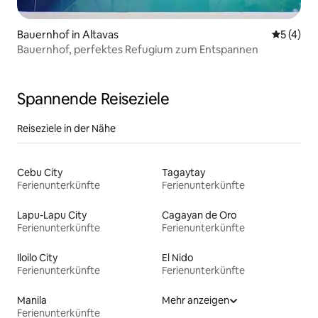
Bauernhof in Altavas
Durchsch
5 (4)
Bauernhof, perfektes Refugium zum Entspannen
Spannende Reiseziele
Reiseziele in der Nähe
Cebu City
Tagaytay
Ferienunterkünfte
Ferienunterkünfte
Lapu-Lapu City
Cagayan de Oro
Ferienunterkünfte
Ferienunterkünfte
Iloilo City
El Nido
Ferienunterkünfte
Ferienunterkünfte
Manila
Mehr anzeigen
Ferienunterkünfte