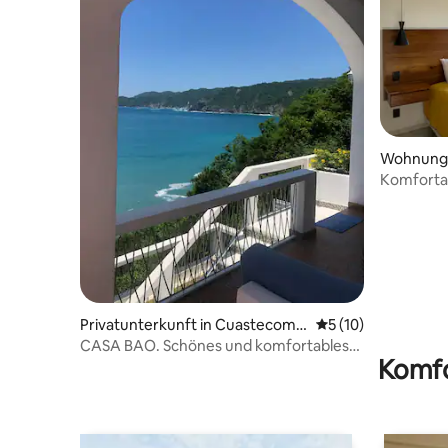
Wohnung i
Komfortab
Erholung
Privatunterkunft in Cuastecoma
Durchschnittliche 
5 (10)
te
CASA BAO. Schönes und komfortables
Komfo
Haus direkt am Meer.