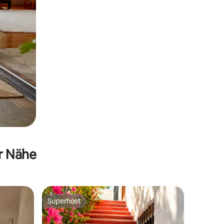
er Nähe
Superhost
Superhost