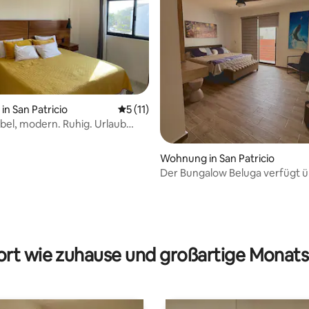
n San Patricio
Durchschnittliche Bewertung: 5 von 5, 
5 (11)
el, modern. Ruhig. Urlaub
Wohnung in San Patricio
Der Bungalow Beluga verfügt ü
beheizten Pool
Bewertung: 5 von 5, 10 Bewertungen
rt wie zuhause und großartige Monats