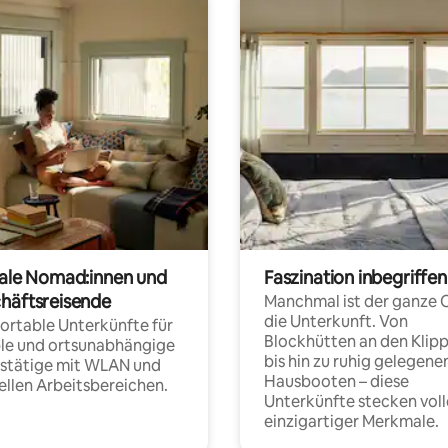
tale Nomad:innen und
Faszination inbegriffen
häftsreisende
Manchmal ist der ganze 
die Unterkunft. Von
rtable Unterkünfte für
Blockhütten an den Klip
ble und ortsunabhängige
bis hin zu ruhig gelegene
fstätige mit WLAN und
Hausbooten – diese
ellen Arbeitsbereichen.
Unterkünfte stecken voll
einzigartiger Merkmale.