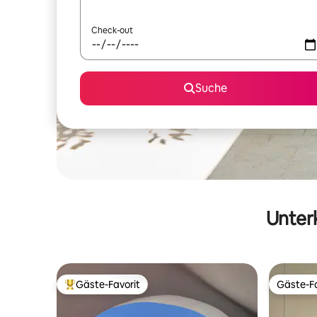
Check-out
Suche
Unterk
Gäste-Favorit
Gäste-Fa
Beliebter Gäste-Favorit.
Gäste-Fa