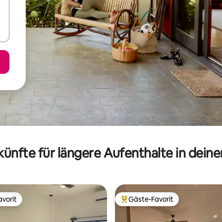
ünfte für längere Aufenthalte in dein
vorit
Gäste-Favorit
vorit
Beliebter Gäste-Favorit.