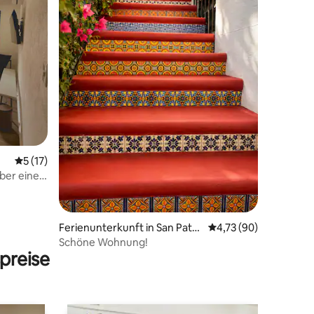
11 Bewertungen
Durchschnittliche Bewertung: 5 von 5, 17 Bewertungen
5 (17)
ber einen
Ferienunterkunft in San Patri
Durchschnittliche Be
4,73 (90)
cio
Schöne Wohnung!
preise