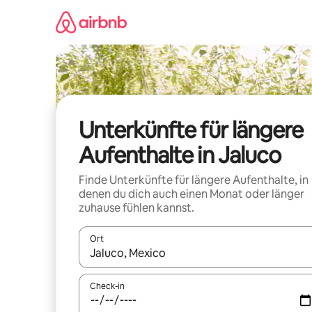
Zu
Inhalten
springen
Unterkünfte für längere
Aufenthalte in Jaluco
Finde Unterkünfte für längere Aufenthalte, in
denen du dich auch einen Monat oder länger
zuhause fühlen kannst.
Ort
Wenn Ergebnisse verfügbar sind, navigiere mit d
Check-in