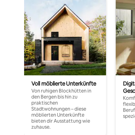
Voll möblierte Unterkünfte
Digi
Gesc
Von ruhigen Blockhütten in
den Bergen bis hin zu
Komfo
praktischen
flexi
Stadtwohnungen – diese
Beru
möblierten Unterkünfte
spezi
bieten dir Ausstattung wie
zuhause.