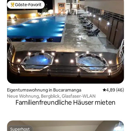
Gäste-Favorit
Beliebter Gäste-Favorit.
Eigentumswohnung in Bucaramanga
Durchschnittl
4,89 (46)
Neue Wohnung, Bergblick, Glasfaser-WLAN
Familienfreundliche Häuser mieten
Superhost