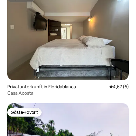
Superhost
Privatunterkunft in Floridablanca
Durchschnitt
4,67 (6)
Casa Acosta
Gäste-Favorit
Gäste-Favorit