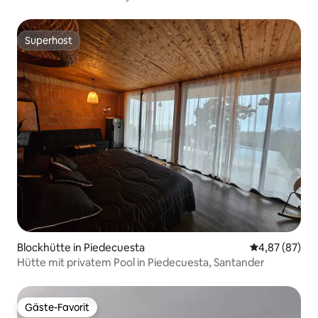
Superhost
Superhost
Blockhütte in Piedecuesta
Durchschnittl
4,87 (87)
Hütte mit privatem Pool in Piedecuesta, Santander
Gäste-Favorit
Gäste-Favorit