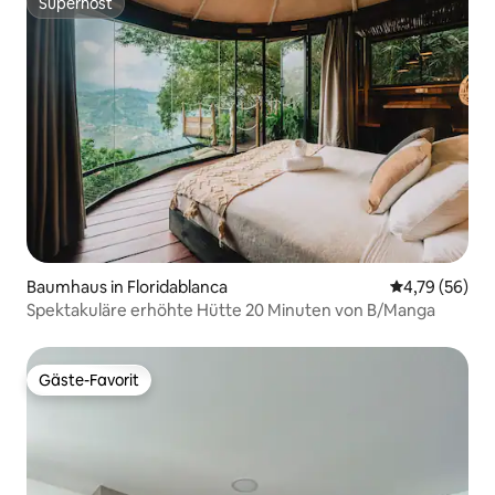
Superhost
Superhost
Baumhaus in Floridablanca
Durchschnitt
4,79 (56)
Spektakuläre erhöhte Hütte 20 Minuten von B/Manga
Gäste-Favorit
Gäste-Favorit