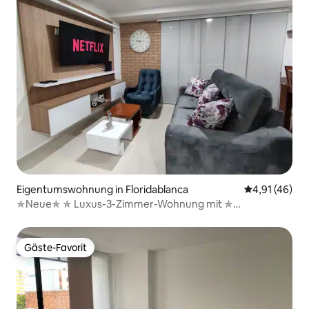
Eigentumswohnung in Floridablanca
Durchschnitt
4,91 (46)
✯Neue✯ ✯ Luxus-3-Zimmer-Wohnung mit ✯
Klimaanlage und✯ WLAN
Gäste-Favorit
Gäste-Favorit