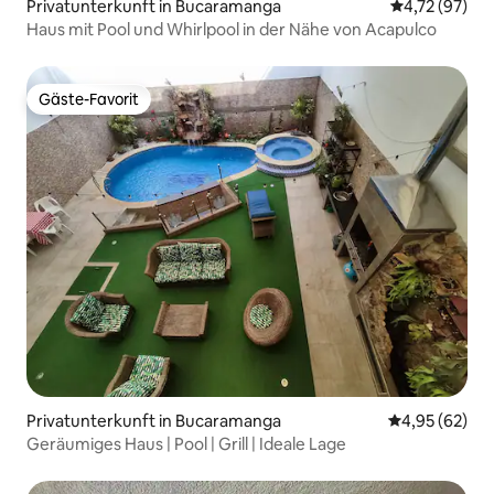
Privatunterkunft in Bucaramanga
Durchschnitt
4,72 (97)
Haus mit Pool und Whirlpool in der Nähe von Acapulco
Gäste-Favorit
Gäste-Favorit
Privatunterkunft in Bucaramanga
Durchschnittl
4,95 (62)
Geräumiges Haus | Pool | Grill | Ideale Lage