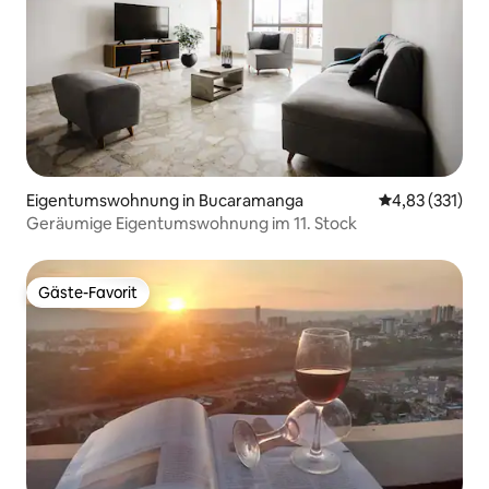
Eigentumswohnung in Bucaramanga
Durchschnittl
4,83 (331)
Geräumige Eigentumswohnung im 11. Stock
Gäste-Favorit
Gäste-Favorit