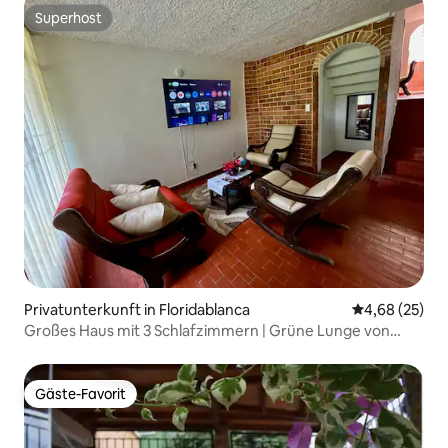
Superhost
Superhost
Privatunterkunft in Floridablanca
Durchschnittl
4,68 (25)
Großes Haus mit 3 Schlafzimmern | Grüne Lunge von
Bucaramanga
Gäste-Favorit
Gäste-Favorit