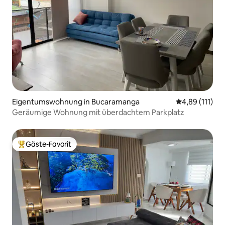
Eigentumswohnung in Bucaramanga
Durchschnittl
4,89 (111)
Geräumige Wohnung mit überdachtem Parkplatz
Gäste-Favorit
Beliebter Gäste-Favorit.