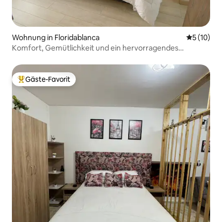
Wohnung in Floridablanca
Durchschn
5 (10)
Komfort, Gemütlichkeit und ein hervorragendes
Panorama
Gäste-Favorit
Beliebter Gäste-Favorit.