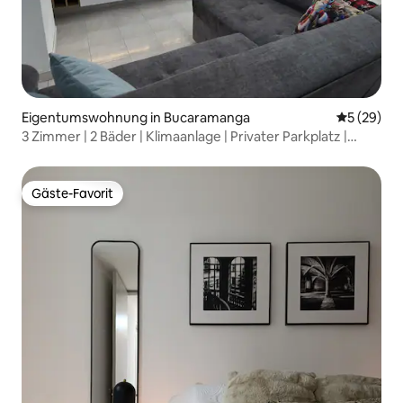
Eigentumswohnung in Bucaramanga
Durchschni
5 (29)
3 Zimmer | 2 Bäder | Klimaanlage | Privater Parkplatz |
WLAN 500Mb
Gäste-Favorit
Gäste-Favorit