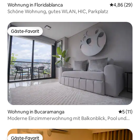
Wohnung in Floridablanca
Durchschnittl
4,86 (29)
Schöne Wohnung, gutes WLAN, HIC, Parkplatz
Gäste-Favorit
Gäste-Favorit
Wohnung in Bucaramanga
Durchschn
5 (11)
Moderne Einzimmerwohnung mit Balkonblick, Pool und
Fitnessraum
Gäste-Favorit