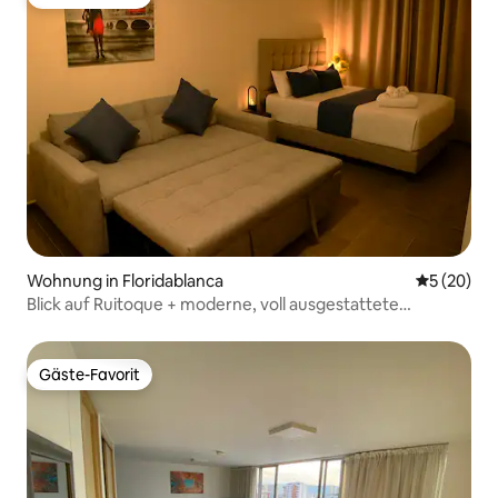
Gäste-Favorit
Wohnung in Floridablanca
Durchschni
5 (20)
Blick auf Ruitoque + moderne, voll ausgestattete
Klimaanlage
Gäste-Favorit
Gäste-Favorit