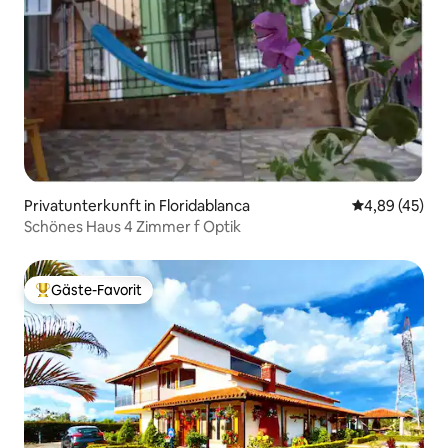
Privatunterkunft in Floridablanca
Durchschnittl
4,89 (45)
Schönes Haus 4 Zimmer f Optik
Gäste-Favorit
Beliebter Gäste-Favorit.