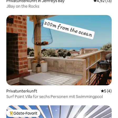
Privatunterkunft in Jeffreys Bay
Durchschnitt
4,92 (13)
JBay on the Rocks
Privatunterkunft
Durchsch
5 (4)
Surf Point Villa für sechs Personen mit Swimmingpool
Gäste-Favorit
Beliebter Gäste-Favorit.