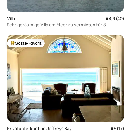
Villa
Durchschnit
4,9 (40)
Sehr geräumige Villa am Meer zu vermieten für 8
Personen
Gäste-Favorit
Beliebter Gäste-Favorit.
Privatunterkunft in Jeffreys Bay
Durchschn
5 (17)