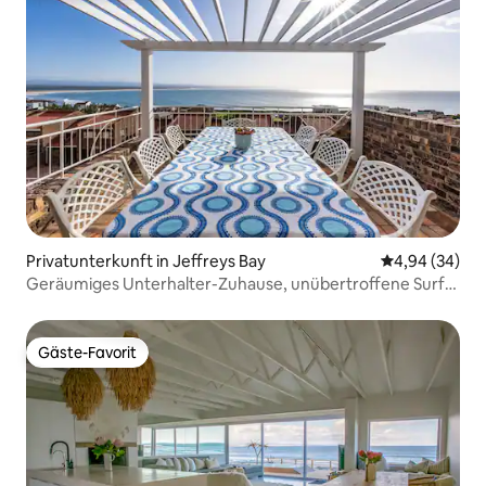
Privatunterkunft in Jeffreys Bay
Durchschnittl
4,94 (34)
Geräumiges Unterhalter-Zuhause, unübertroffene Surf-
Aussicht
Gäste-Favorit
Gäste-Favorit