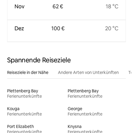
Nov
62 €
18 °C
Dez
100 €
20 °C
Spannende Reiseziele
Reiseziele in der Nähe
Andere Arten von Unterkünften
To
Plettenberg Bay
Plettenberg Bay
Ferienunterkünfte
Ferienunterkünfte
Kouga
George
Ferienunterkünfte
Ferienunterkünfte
Port Elizabeth
Knysna
Ferienunterkünfte
Ferienunterkünfte