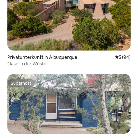
Privatunterkunft in Albuquerque
Durchschni
5 (94)
Oase in der Wüste
Superhost
Superhost