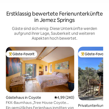
Erstklassig bewertete Ferienunterkünfte
in Jemez Springs
Gäste sind sich einig: Diese Unterkünfte werden
aufgrund ihrer Lage, Sauberkeit und weiteren
Aspekten hoch bewertet.
Gäste-Favorit
Gäste-Favorit
Beliebter Gäste-Favorit.
Beliebter Gäste-F
Gästehaus in Coyote
Durchschnittliche Bewertung: 4
4,99 (240)
FKK-Baumhaus „Tree House Coyote
Privatunterkunft 
Cottage“
Ein gemütliches Ferienhaus inmitten von