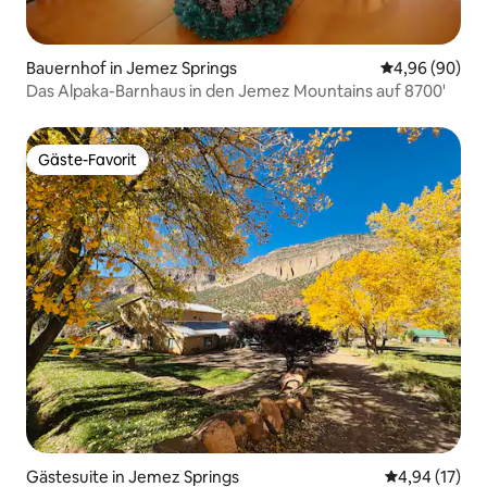
Bauernhof in Jemez Springs
Durchschnittl
4,96 (90)
Das Alpaka-Barnhaus in den Jemez Mountains auf 8700'
Gäste-Favorit
Gäste-Favorit
Gästesuite in Jemez Springs
Durchschnitt
4,94 (17)