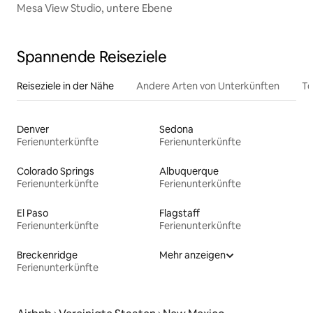
Mesa View Studio, untere Ebene
Spannende Reiseziele
Reiseziele in der Nähe
Andere Arten von Unterkünften
To
Denver
Sedona
Ferienunterkünfte
Ferienunterkünfte
Colorado Springs
Albuquerque
Ferienunterkünfte
Ferienunterkünfte
El Paso
Flagstaff
Ferienunterkünfte
Ferienunterkünfte
Breckenridge
Mehr anzeigen
Ferienunterkünfte