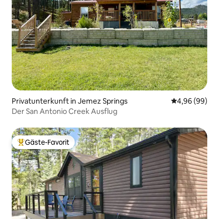
Privatunterkunft in Jemez Springs
Durchschnittl
4,96 (99)
Der San Antonio Creek Ausflug
Gäste-Favorit
Beliebter Gäste-Favorit.