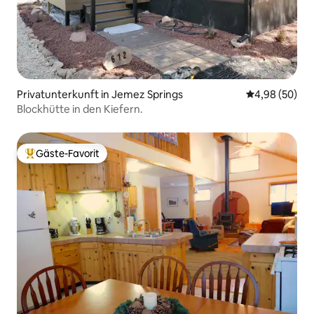
Privatunterkunft in Jemez Springs
Durchschnittl
4,98 (50)
Blockhütte in den Kiefern.
Gäste-Favorit
Beliebter Gäste-Favorit.