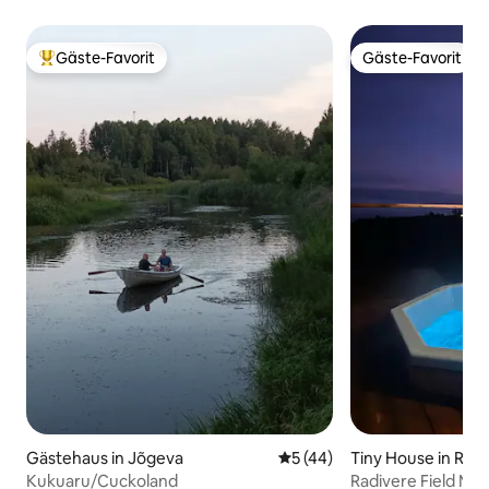
Gäste-Favorit
Gäste-Favorit
Beliebter Gäste-Favorit.
Gäste-Favorit
Gästehaus in Jõgeva
Durchschnittliche Bewertun
5 (44)
Tiny House in Raa
Kukuaru/Cuckoland
Radivere Field Mir