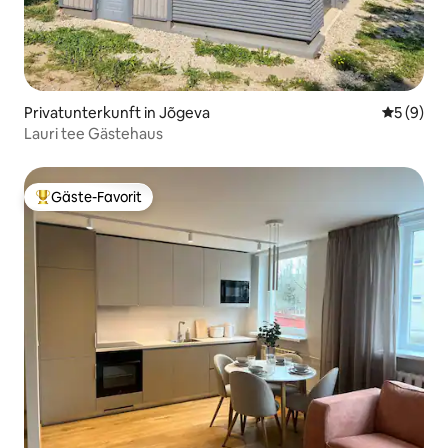
Privatunterkunft in Jõgeva
Durchschn
5 (9)
Lauri tee Gästehaus
Gäste-Favorit
Beliebter Gäste-Favorit.