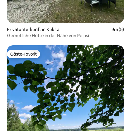
Privatunterkunft in Kükita
Durchsch
5 (5)
Gemütliche Hütte in der Nähe von Peipsi
Gäste-Favorit
Gäste-Favorit