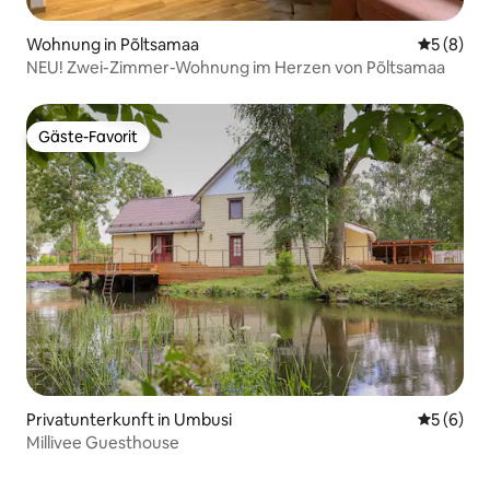
Wohnung in Põltsamaa
Durchschn
5 (8)
NEU! Zwei-Zimmer-Wohnung im Herzen von Põltsamaa
Gäste-Favorit
Gäste-Favorit
Privatunterkunft in Umbusi
Durchschn
5 (6)
Millivee Guesthouse