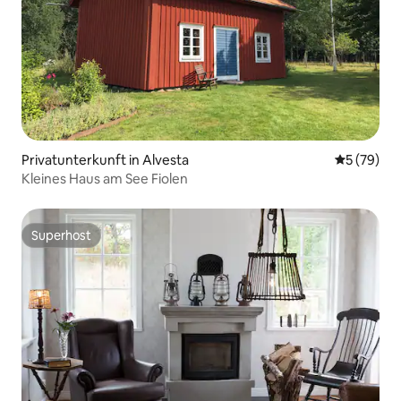
Privatunterkunft in Alvesta
Durchschni
5 (79)
Kleines Haus am See Fiolen
Superhost
Superhost