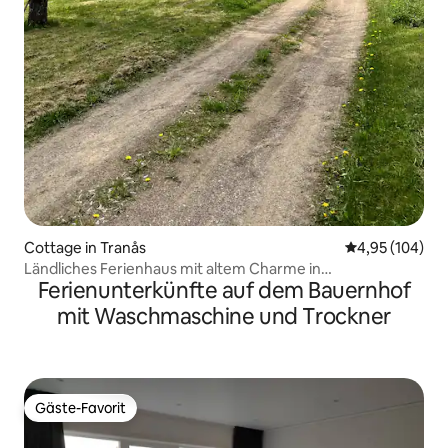
Cottage in Tranås
Durchschnittli
4,95 (104)
Ländliches Ferienhaus mit altem Charme in
Ferienunterkünfte auf dem Bauernhof
Hofumgebung
mit Waschmaschine und Trockner
Gäste-Favorit
Gäste-Favorit