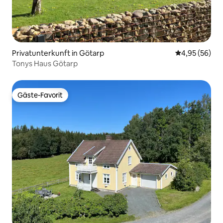
Privatunterkunft in Götarp
Durchschnittl
4,95 (56)
Tonys Haus Götarp
Gäste-Favorit
Gäste-Favorit