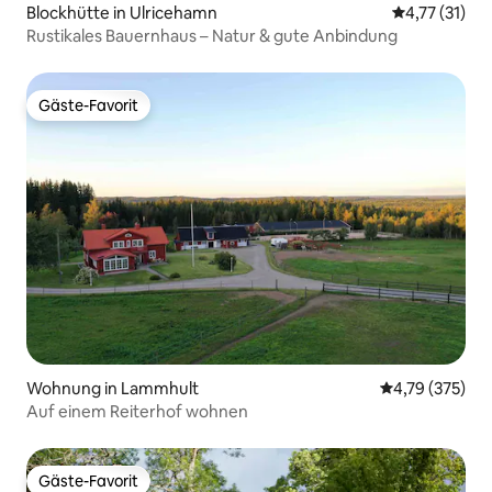
Blockhütte in Ulricehamn
Durchschnitt
4,77 (31)
Rustikales Bauernhaus – Natur & gute Anbindung
Gäste-Favorit
Gäste-Favorit
Wohnung in Lammhult
Durchschnittl
4,79 (375)
Auf einem Reiterhof wohnen
Gäste-Favorit
Gäste-Favorit