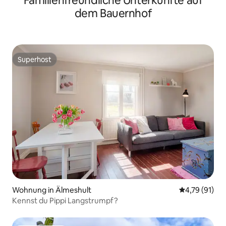
Familienfreundliche Unterkünfte auf
dem Bauernhof
Superhost
Superhost
Wohnung in Älmeshult
Durchschnitt
4,79 (91)
Kennst du Pippi Langstrumpf?