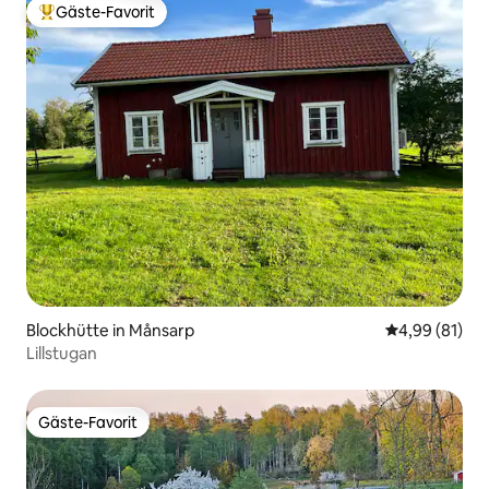
Gäste-Favorit
Beliebter Gäste-Favorit.
Blockhütte in Månsarp
Durchschnitt
4,99 (81)
Lillstugan
Gäste-Favorit
Gäste-Favorit