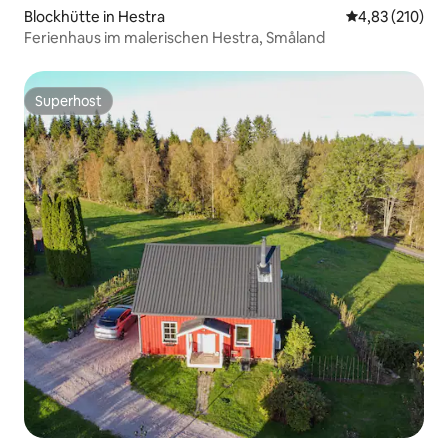
Blockhütte in Hestra
Durchschnittl
4,83 (210)
Ferienhaus im malerischen Hestra, Småland
Superhost
Superhost