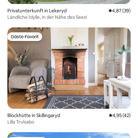
Privatunterkunft in Lekeryd
Durchschnittl
4,87 (39)
Ländliche Idylle, in der Nähe des Sees!
Gäste-Favorit
Gäste-Favorit
Blockhütte in Skillingaryd
Durchschnitt
4,95 (42)
Lilla Trulsabo