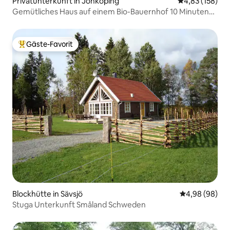
Privatunterkunft in Jönköping
Durchschnittl
4,83 (158)
Gemütliches Haus auf einem Bio-Bauernhof 10 Minuten
von der Innenstadt entfernt
Gäste-Favorit
Beliebter Gäste-Favorit.
Blockhütte in Sävsjö
Durchschnittl
4,98 (98)
Stuga Unterkunft Småland Schweden