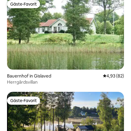
Gäste-Favorit
Gäste-Favorit
Bauernhof in Gislaved
Durchschnittl
4,93 (82)
Herrgårdsvillan
Gäste-Favorit
Gäste-Favorit