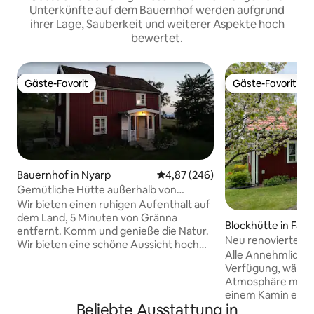
Unterkünfte auf dem Bauernhof werden aufgrund
ihrer Lage, Sauberkeit und weiterer Aspekte hoch
bewertet.
Gäste-Favorit
Gäste-Favorit
Gäste-Favorit
Gäste-Favorit
Bauernhof in Nyarp
Durchschnittliche Bewertung: 4
4,87 (246)
Gemütliche Hütte außerhalb von
Gränna
Wir bieten einen ruhigen Aufenthalt auf
dem Land, 5 Minuten von Gränna
Blockhütte in Falk
entfernt. Komm und genieße die Natur.
Neu renoviertes F
Wir bieten eine schöne Aussicht hoch
Jahrhundert in Fa
Alle Annehmlichke
oben auf dem Berg über der schönen
Verfügung, währe
Stadt Gränna und mit Blick auf den
Atmosphäre mit 
Vätternsee. Wir haben wunderschöne
einem Kamin erhal
Sonnenuntergänge, tiefe Wälder und
Beliebte Ausstattung in
Ferienhaus ist ei
eine friedliche Natur. perfekt für