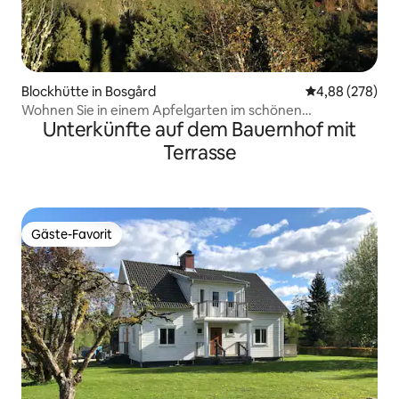
Blockhütte in Bosgård
Durchschnittli
4,88 (278)
Wohnen Sie in einem Apfelgarten im schönen
Unterkünfte auf dem Bauernhof mit
Skärstadalen
Terrasse
Gäste-Favorit
Gäste-Favorit