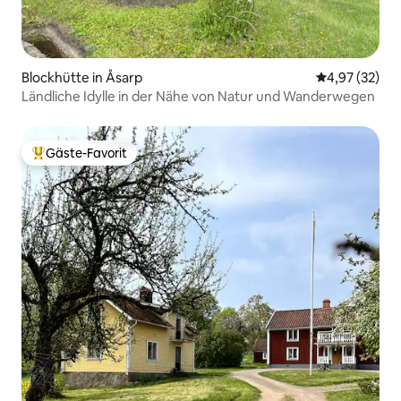
Blockhütte in Åsarp
Durchschnitt
4,97 (32)
Ländliche Idylle in der Nähe von Natur und Wanderwegen
Gäste-Favorit
Beliebter Gäste-Favorit.