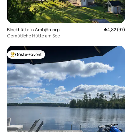
Blockhütte in Ambjörnarp
Durchschnittl
4,82 (97)
Gemütliche Hütte am See
Gäste-Favorit
Beliebter Gäste-Favorit.