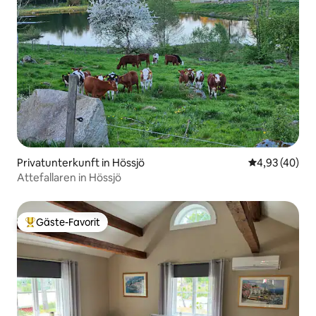
Privatunterkunft in Hössjö
Durchschnittl
4,93 (40)
Attefallaren in Hössjö
Gäste-Favorit
Beliebter Gäste-Favorit.