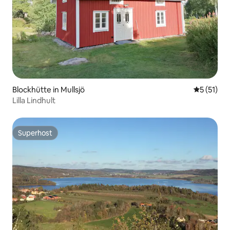
Blockhütte in Mullsjö
Durchschn
5 (51)
Lilla Lindhult
Superhost
Superhost