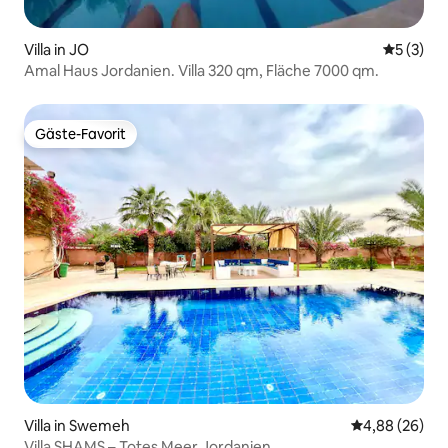
Villa in JO
Durchsch
5 (3)
Amal Haus Jordanien. Villa 320 qm, Fläche 7000 qm.
Gäste-Favorit
Gäste-Favorit
Villa in Swemeh
Durchschnittl
4,88 (26)
Villa SHAMS – Totes Meer Jordanien