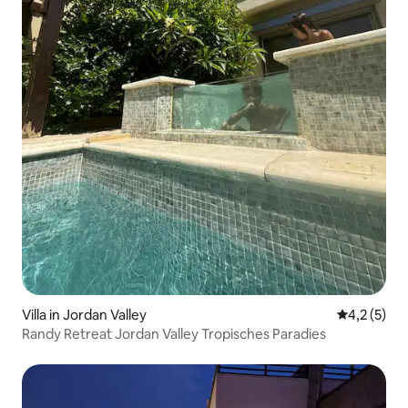
Villa in Jordan Valley
Durchschni
4,2 (5)
Randy Retreat Jordan Valley Tropisches Paradies