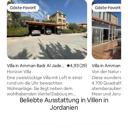
Gäste-Favorit
Gäste-Favorit
Gäste-Favorit
Gäste-Favorit
Villa in Amman Badr Al Jaded
Durchschnittliche Bewertung: 
4,93 (29)
Villa in Amman
ah
Horizon Villa
Von der Natur umg
mit 3 Schlafzimm
Eine zweistöckige Villa mit Loft in einer
Diese wunderschön
rund um die Uhr bewachten
4.700 Quadratfuß 
Wohnanlage. Sie liegt neben dem
atemberaubenden 
wohlhabenden Viertel Dabouq im
Meer und Jerusal
Beliebte Ausstattung in Villen in
Westen von Amman, 14 Fahrminuten
geräumigen Wohnb
von der Amman City Mall, Restaurants
privaten Pool, ein
Jordanien
und Lebensmittelgeschäften entfernt.
einen stilvollen n
Sie bietet einen westlichen Blick auf das
großen modernen
Westjordanland und das Tote Meer. Die
luftigen Wohnzimm
Villa verfügt über einen eigenen Pool
charmanten Terras