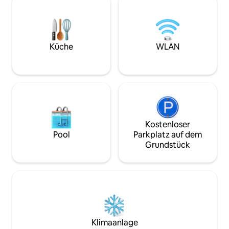
und Whirlpool. Die 1. und 2. Etage der
Obergeschoss bef
Villa verfügt über 3 Schlafzimmer, 2,5
Schlafzimmer, die
Badezimmer, Wohn- und Essbereiche
und ein Hauptsch
sowie eine voll ausgestattete Küche.
eigenem Bad teilen.
Das 100 m2 große Loft verfügt über 1
Hektar wundersch
Küche
WLAN
Schlafzimmer, 1,5 Badezimmer, einen
mit ausreichend P
Wohnbereich, einen Kamin und eine voll
(ausreichend für 
ausgestattete Küche.
umgeben.
Kostenloser
Pool
Parkplatz auf dem
Grundstück
Klimaanlage