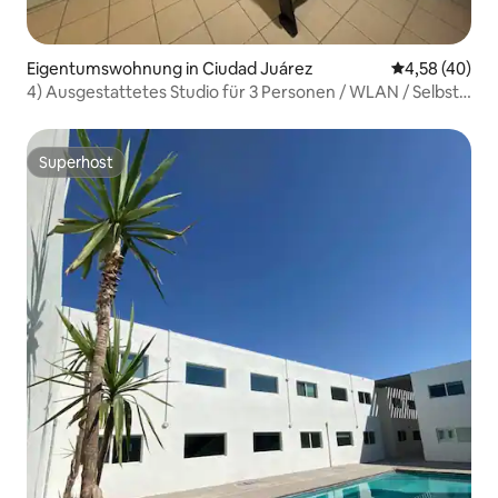
Eigentumswohnung in Ciudad Juárez
Durchschnittl
4,58 (40)
4) Ausgestattetes Studio für 3 Personen / WLAN / Selbst-
Check-in
Superhost
Superhost