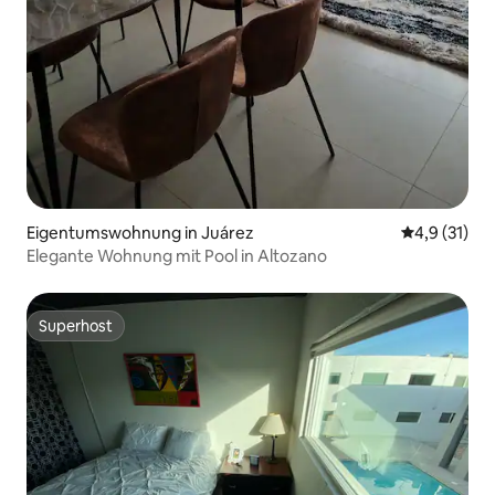
Eigentumswohnung in Juárez
Durchschnit
4,9 (31)
Elegante Wohnung mit Pool in Altozano
Superhost
Superhost