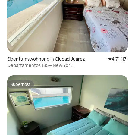
Eigentumswohnung in Ciudad Juárez
Durchschnitt
4,71 (17)
Departamentos 185 – New York
Superhost
Superhost