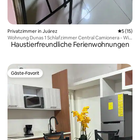
Privatzimmer in Juárez
Durchschn
5 (15)
Wohnung Dunas 1 Schlafzimmer Central Camionera - Wir
Haustierfreundliche Ferienwohnungen
stellen Rechnung
Gäste-Favorit
Gäste-Favorit