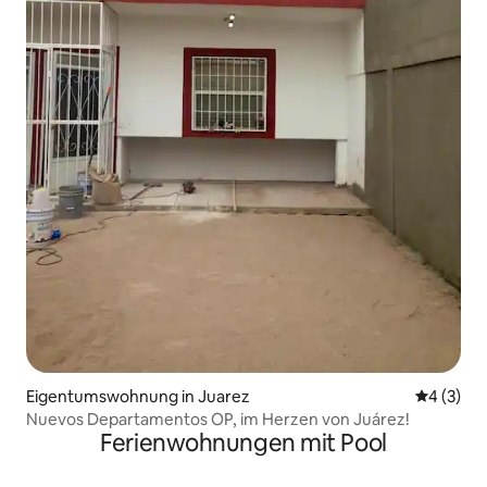
Eigentumswohnung in Juarez
Durchschn
4 (3)
Nuevos Departamentos OP, im Herzen von Juárez!
Ferienwohnungen mit Pool