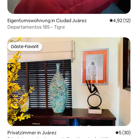
Eigentumswohnung in Ciudad Juárez
Durchschnitt
4,92 (12)
Departamentos 185 – Tigre
Gäste-Favorit
Gäste-Favorit
Privatzimmer in Juárez
Durchschni
5 (30)