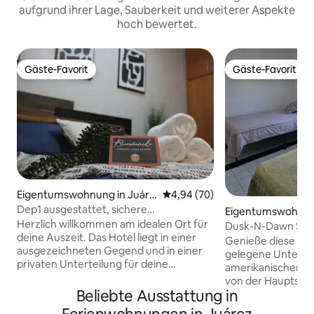
aufgrund ihrer Lage, Sauberkeit und weiterer Aspekte
hoch bewertet.
Gäste-Favorit
Gäste-Favorit
Gäste-Favorit
Gäste-Favorit
Eigentumswohnung in Juáre
Durchschnittliche Bewertung: 
4,94 (70)
z
Dep1 ausgestattet, sichere
Eigentumswohnung
Privatwohnung, Konsulatsbereich
Herzlich willkommen am idealen Ort für
d Juárez
Dusk-N-Dawn Suite
deine Auszeit. Das Hotel liegt in einer
Genieße diese ruh
ausgezeichneten Gegend und in einer
gelegene Unterku
privaten Unterteilung für deine
amerikanischen Ko
Sicherheit. Nur wenige Schritte vom
von der Hauptstra
Einkaufszentrum „Las Misiones“,
Beliebte Ausstattung in
der öffentliche Ve
Restaurants, Krankenhaus, Tankstellen
JuarezBus. 10 Min