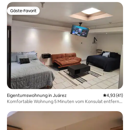
Gäste-Favorit
Gäste-Favorit
Eigentumswohnung in Juárez
Durchschnitt
4,93 (41)
Komfortable Wohnung 5 Minuten vom Konsulat entfernt.
Transportmöglichkeit