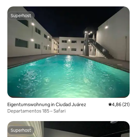
Superhost
Superhost
Eigentumswohnung in Ciudad Juárez
Durchschnitt
4,86 (21)
Departamentos 185 – Safari
Superhost
Superhost