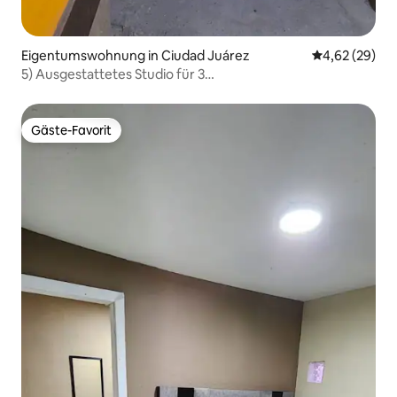
Eigentumswohnung in Ciudad Juárez
Durchschnittl
4,62 (29)
5) Ausgestattetes Studio für 3
Personen/WLAN/Selbstständiger Check-in
Gäste-Favorit
Gäste-Favorit