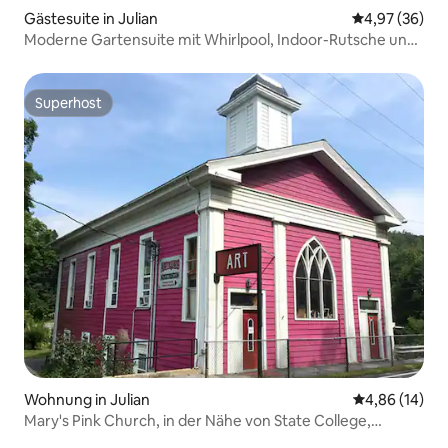
Gästesuite in Julian
Durchschnittl
4,97 (36)
Moderne Gartensuite mit Whirlpool, Indoor-Rutsche und
Fitnessraum
Superhost
Superhost
Wohnung in Julian
Durchschnitt
4,86 (14)
Mary's Pink Church, in der Nähe von State College,
Pennsylvania