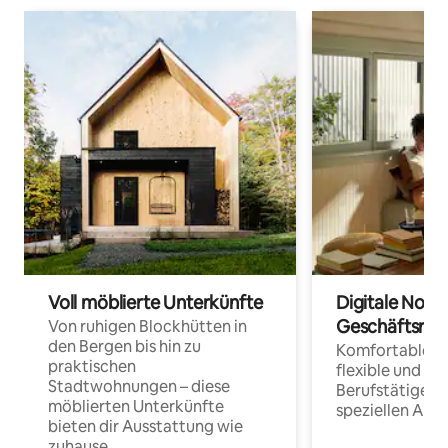
Voll möblierte Unterkünfte
Digitale Noma
Geschäftsrei
Von ruhigen Blockhütten in
den Bergen bis hin zu
Komfortable Un
praktischen
flexible und o
Stadtwohnungen – diese
Berufstätige 
möblierten Unterkünfte
speziellen Arbe
bieten dir Ausstattung wie
zuhause.