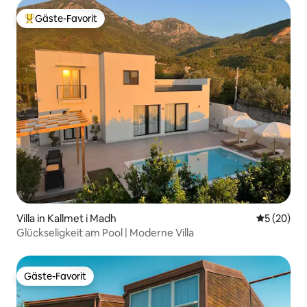
Gäste-Favorit
Beliebter Gäste-Favorit.
Villa in Kallmet i Madh
Durchschni
5 (20)
Glückseligkeit am Pool | Moderne Villa
Gäste-Favorit
Gäste-Favorit