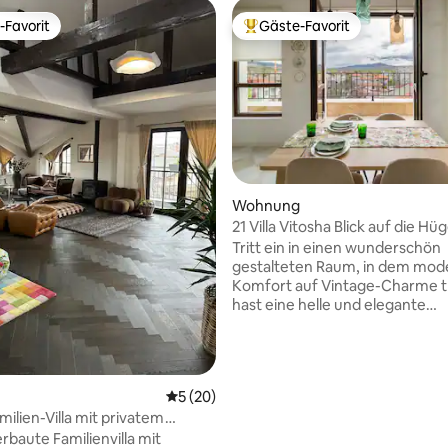
-Favorit
Gäste-Favorit
r Gäste-Favorit.
Beliebter Gäste-Favorit.
Wohnung
21 Villa Vitosha Blick auf die Hüg
 Bewertung: 5 von 5, 12 Bewertungen
Tritt ein in einen wunderschön
gestalteten Raum, in dem mod
Komfort auf Vintage-Charme tr
hast eine helle und elegante
Einzimmerwohnung ganz für dic
mit einem Doppelbett, das sich 
Kingsize-Bett verwandelt, ein
gemütlichen Schlafsofa und ein
Durchschnittliche Bewertung: 5 von 5, 
5 (20)
ausgestatteten Küche für müh
milien-Villa mit privatem
hausgemachte Mahlzeiten. Die 
Terrasse im 5. Stock mit Aufzug
rbaute Familienvilla mit