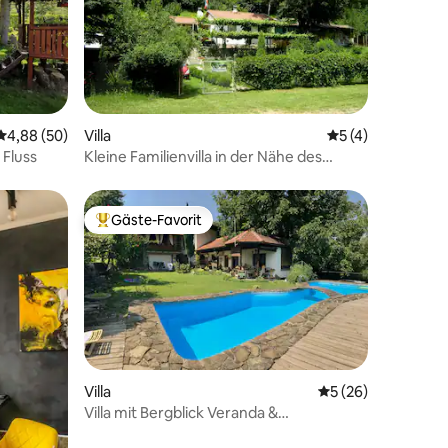
61 Bewertungen
Durchschnittliche Bewertung: 4,88 von 5, 50 Bewertungen
4,88 (50)
Villa
Durchschnittlich
5 (4)
 Fluss
Kleine Familienvilla in der Nähe des
Flusses und des Waldes
Gäste-Favorit
Beliebter Gäste-Favorit.
Villa
Durchschnittliche
5 (26)
Villa mit Bergblick Veranda &
14 Bewertungen
Swimmingpool