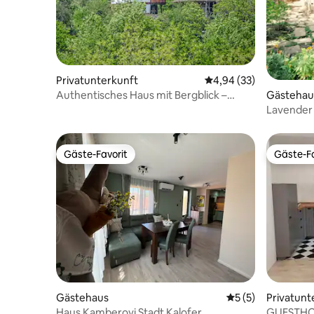
Privatunterkunft
Durchschnittliche Bew
4,94 (33)
Authentisches Haus mit Bergblick –
Gästehau
Karashika
Lavender 
Weinregi
Gäste-Favorit
Gäste-Fa
Gäste-Favorit
Gäste-Fa
Gästehaus
Durchschnittliche
5 (5)
Privatunt
Haus Kamberovi Stadt Kalofer
GUESTHO