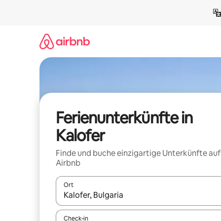
Zu
Inhalten
springen
Ferienunterkünfte in
Kalofer
Finde und buche einzigartige Unterkünfte auf
Airbnb
Ort
Wenn Ergebnisse verfügbar sind, navigiere mit d
Check-in