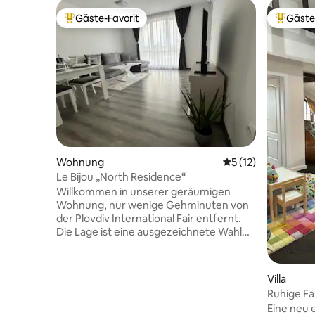
Gäste-Favorit
Gäste
Beliebter Gäste-Favorit.
Beliebte
Wohnung
Durchschnittliche
5 (12)
Le Bijou „North Residence“
Willkommen in unserer geräumigen
Wohnung, nur wenige Gehminuten von
der Plovdiv International Fair entfernt.
Die Lage ist eine ausgezeichnete Wahl
sowohl für Geschäftsreisen als auch für
Familienurlaube oder ein Wochenende in
der ältesten bewohnten Stadt Europas.
Villa
Das Apartment verfügt über zwei
Ruhige Fa
komfortable Schlafzimmer, ein
Whirlpool
Eine neu e
Wohnzimmer, eine voll ausgestattete