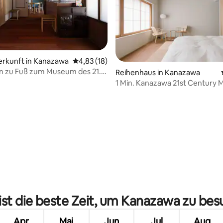
Bewertung: 5 von 5, 10 Bewertungen
erkunft in Kanazawa
Durchschnittliche Bewertung: 4,83 von 5, 
4,83 (18)
n zu Fuß zum Museum des 21.
Reihenhaus in Kanazawa
rts | Modernes, renoviertes
1 Min. Kanazawa 21st Centur
 altes Machiya-Haus | Mit
Minimal Hotel
 | SHIJIMA SAI
st die beste Zeit, um Kanazawa zu be
Apr
Mai
Jun
Jul
Aug