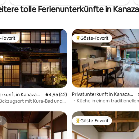
ist ein beliebtes Viertel in Kan
itere tolle Ferienunterkünfte in Kanaz
in den Bewertungen gut absch
-Favorit
Gäste-Favorit
r Gäste-Favorit.
Beliebter Gäste-Favorit.
Privatunterkunft in Kanazaw
ertung: 4,98 von 5, 83 Bewertungen
erkunft in Kanazaw
Durchschnittliche Bewertung: 4,95 von 5, 
4,95 (42)
a
・Küche in einem traditionelle
ückzugsort mit Kura-Bad und
Higashi Chaya District
em Parkplatz
st
Gäste-Favorit
st
Beliebter Gäste-Favorit.