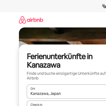
Zu
Inhalten
springen
Ferienunterkünfte in
Kanazawa
Finde und buche einzigartige Unterkünfte auf
Airbnb
Ort
Wenn Ergebnisse verfügbar sind, navigiere mit d
Check-in