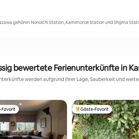
zawa gehören Nonoichi Station, Kamimoroe Station und Shijima Stati
assig bewertete Ferienunterkünfte in K
 Unterkünfte werden aufgrund ihrer Lage, Sauberkeit und wei
-Favorit
Gäste-Favorit
r Gäste-Favorit.
Beliebter Gäste-Favorit.