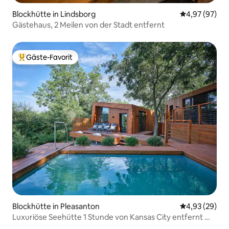
Blockhütte in Lindsborg
Durchschnittl
4,97 (97)
Gästehaus, 2 Meilen von der Stadt entfernt
Gäste-Favorit
Beliebter Gäste-Favorit.
Blockhütte in Pleasanton
Durchschnittl
4,93 (29)
Luxuriöse Seehütte 1 Stunde von Kansas City entfernt mit
Pool + Whirlpool