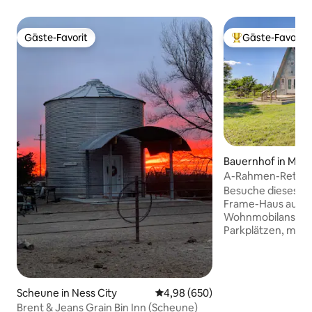
Gäste-Favorit
Gäste-Favorit
Gäste-Favorit
Beliebter Gäste-F
Bauernhof in Minn
A-Rahmen-Retrea
Sternenbeobachtu
Besuche dieses 2
Frame-Haus auf 26
Wohnmobilanschl
Parkplätzen, mit T
die Landschaft, n
Minneapolis, Rock
Highway i-70 entf
für ein Familientr
Scheune in Ness City
Durchschnittliche Bewertung: 4
4,98 (650)
Aufenthalt, währe
Brent & Jeans Grain Bin Inn (Scheune)
reist, in diesem ei