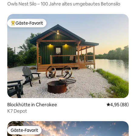
Owls Nest Silo – 100 Jahre altes umgebautes Betonsilo
Gäste-Favorit
Beliebter Gäste-Favorit.
Blockhütte in Cherokee
Durchschnittl
4,95 (88)
K7 Depot
Gäste-Favorit
Gäste-Favorit