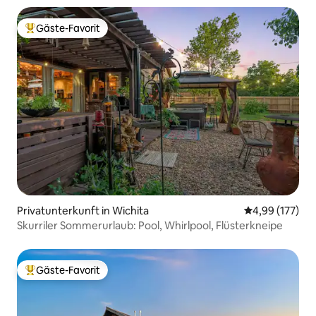
Gäste-Favorit
Beliebter Gäste-Favorit.
Privatunterkunft in Wichita
Durchschnittl
4,99 (177)
Skurriler Sommerurlaub: Pool, Whirlpool, Flüsterkneipe
Gäste-Favorit
Beliebter Gäste-Favorit.