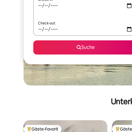
Check-out
Suche
Unterk
Gäste-Favorit
Gäste
Beliebter Gäste-Favorit.
Beliebte