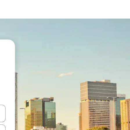
en Pfeiltasten nach oben und unten oder erkunde die Ergebnisse durc