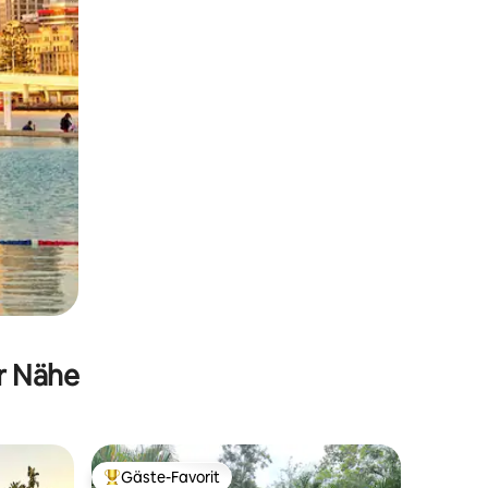
er Nähe
Gäste-Favorit
Beliebter Gäste-Favorit.