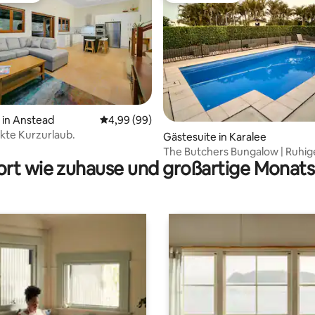
in Anstead
Durchschnittliche Bewertung: 4,99 von 5, 
4,99 (99)
Bewertung: 5 von 5, 66 Bewertungen
kte Kurzurlaub.
Gästesuite in Karalee
The Butchers Bungalow | Ruhig
rt wie zuhause und großartige Monats
auf dem Land