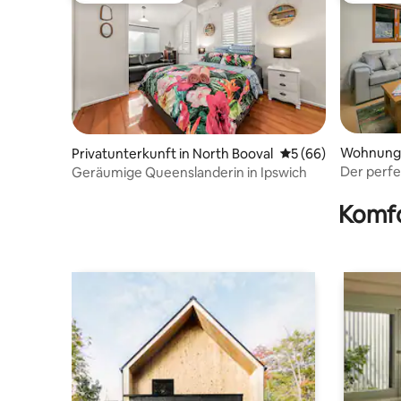
Wohnung 
Privatunterkunft in North Booval
Durchschnittliche 
5 (66)
Der perfe
Geräumige Queenslanderin in Ipswich
Komfo