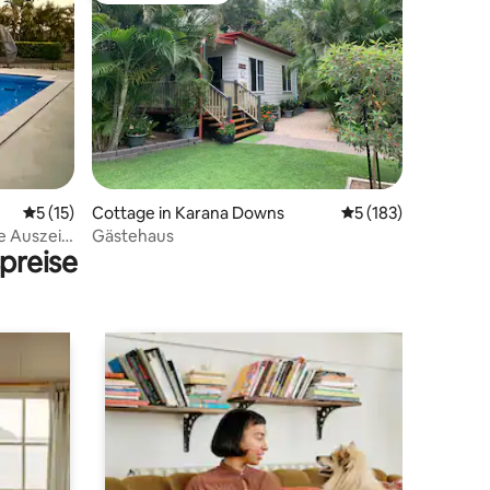
99 Bewertungen
Durchschnittliche Bewertung: 5 von 5, 15 Bewertungen
5 (15)
Cottage in Karana Downs
Durchschnittliche 
5 (183)
e Auszeit
Gästehaus
preise