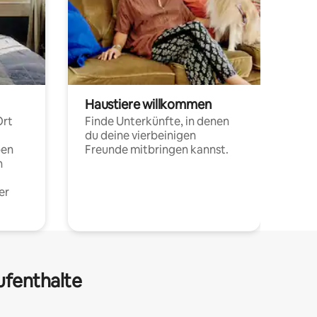
Haustiere willkommen
Ort
Finde Unterkünfte, in denen
du deine vierbeinigen
pen
Freunde mitbringen kannst.
n
er
ufenthalte