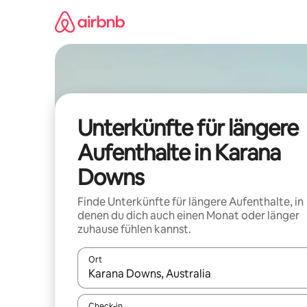
Zu
Inhalten
springen
Unterkünfte für längere
Aufenthalte in Karana
Downs
Finde Unterkünfte für längere Aufenthalte, in
denen du dich auch einen Monat oder länger
zuhause fühlen kannst.
Ort
Wenn Ergebnisse verfügbar sind, navigiere mit d
Check-in