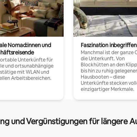
tale Nomad:innen und
Faszination inbegriffen
häftsreisende
Manchmal ist der ganze 
die Unterkunft. Von
rtable Unterkünfte für
Blockhütten an den Klip
ble und ortsunabhängige
bis hin zu ruhig gelegene
fstätige mit WLAN und
Hausbooten – diese
ellen Arbeitsbereichen.
Unterkünfte stecken voll
einzigartiger Merkmale.
ng und Vergünstigungen für längere A