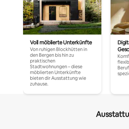
Voll möblierte Unterkünfte
Digi
Gesc
Von ruhigen Blockhütten in
den Bergen bis hin zu
Komfo
praktischen
flexi
Stadtwohnungen – diese
Beru
möblierten Unterkünfte
spezi
bieten dir Ausstattung wie
zuhause.
Ausstattu