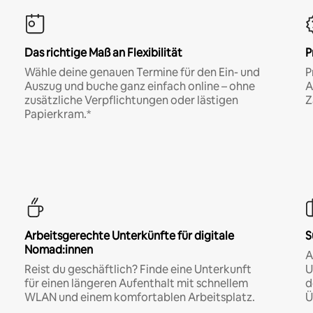
Das richtige Maß an Flexibilität
P
Wähle deine genauen Termine für den Ein- und
P
Auszug und buche ganz einfach online – ohne
A
zusätzliche Verpflichtungen oder lästigen
Z
Papierkram.*
Arbeitsgerechte Unterkünfte für digitale
S
Nomad:innen
A
Reist du geschäftlich? Finde eine Unterkunft
U
für einen längeren Aufenthalt mit schnellem
d
WLAN und einem komfortablen Arbeitsplatz.
Ü