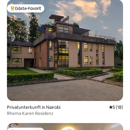
Gäste-Favorit
Beliebter Gäste-Favorit.
Privatunterkunft in Nairobi
Durchschn
5 (18)
Rhema Karen Residenz