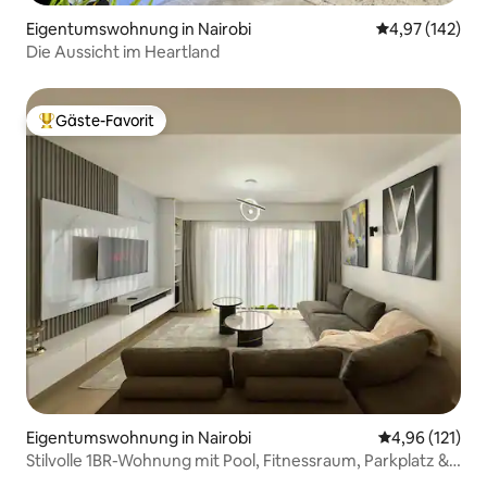
Eigentumswohnung in Nairobi
Durchschnittl
4,97 (142)
Die Aussicht im Heartland
Gäste-Favorit
Beliebter Gäste-Favorit.
Eigentumswohnung in Nairobi
Durchschnittl
4,96 (121)
Stilvolle 1BR-Wohnung mit Pool, Fitnessraum, Parkplatz &
WLAN