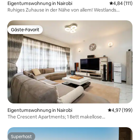
Eigentumswohnung in Nairobi
Durchschnittl
4,84 (111)
Ruhiges Zuhause in der Nähe von allem! Westlands
LaxComfy
Gäste-Favorit
Gäste-Favorit
Eigentumswohnung in Nairobi
Durchschnittli
4,97 (199)
The Crescent Apartments; 1 Bett makellose
Eigentumswohnung
Superhost
Superhost