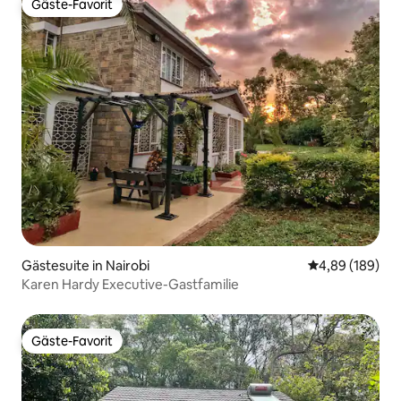
Gäste-Favorit
Gäste-Favorit
Gästesuite in Nairobi
Durchschnittli
4,89 (189)
Karen Hardy Executive-Gastfamilie
Gäste-Favorit
Gäste-Favorit