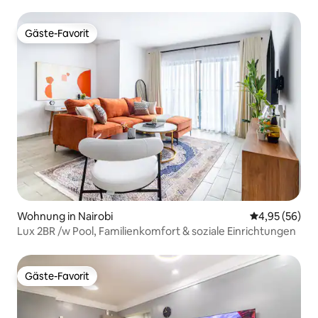
Gäste-Favorit
Gäste-Favorit
Wohnung in Nairobi
Durchschnittl
4,95 (56)
Lux 2BR /w Pool, Familienkomfort & soziale Einrichtungen
Gäste-Favorit
Gäste-Favorit