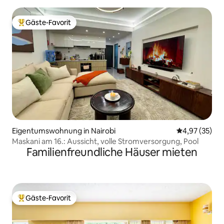
Gäste-Favorit
Beliebter Gäste-Favorit.
Eigentumswohnung in Nairobi
Durchschnitt
4,97 (35)
Maskani am 16.: Aussicht, volle Stromversorgung, Pool
Familienfreundliche Häuser mieten
Gäste-Favorit
Beliebter Gäste-Favorit.