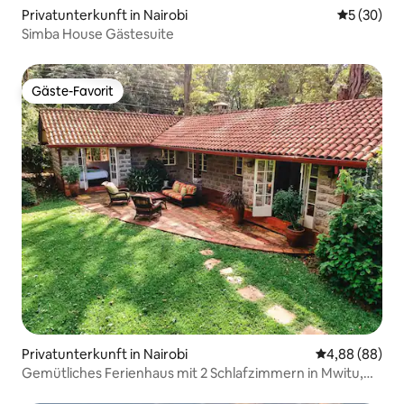
Privatunterkunft in Nairobi
Durchschni
5 (30)
Simba House Gästesuite
Gäste-Favorit
Gäste-Favorit
Privatunterkunft in Nairobi
Durchschnittl
4,88 (88)
Gemütliches Ferienhaus mit 2 Schlafzimmern in Mwitu,
Karen