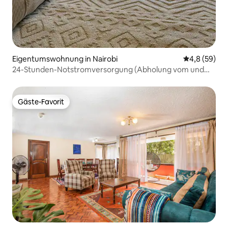
Eigentumswohnung in Nairobi
Durchschnitt
4,8 (59)
24-Stunden-Notstromversorgung (Abholung vom und
Rückfahrt zum Flughafen)
Gäste-Favorit
Gäste-Favorit