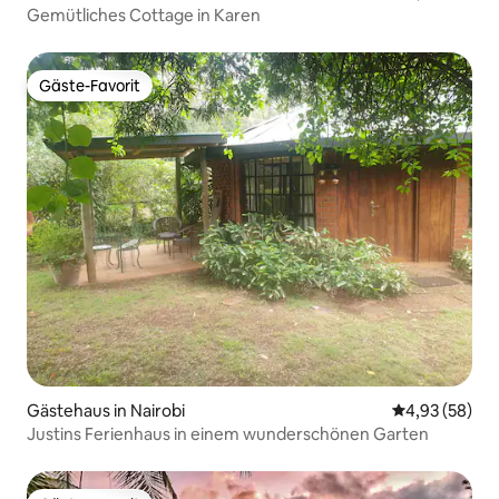
Gemütliches Cottage in Karen
Gäste-Favorit
Gäste-Favorit
Gästehaus in Nairobi
Durchschnittl
4,93 (58)
Justins Ferienhaus in einem wunderschönen Garten