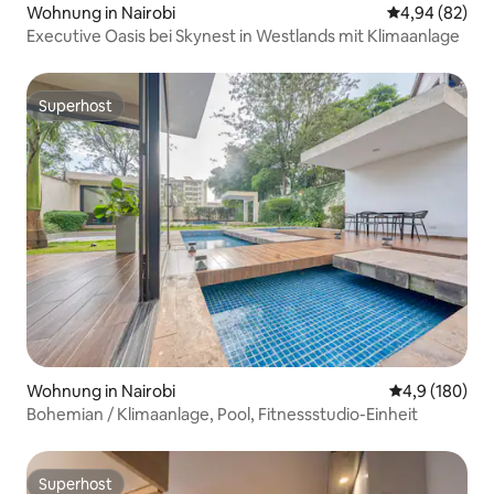
Wohnung in Nairobi
Durchschnittl
4,94 (82)
Executive Oasis bei Skynest in Westlands mit Klimaanlage
Superhost
Superhost
Wohnung in Nairobi
Durchschnitt
4,9 (180)
Bohemian / Klimaanlage, Pool, Fitnessstudio-Einheit
Superhost
Superhost