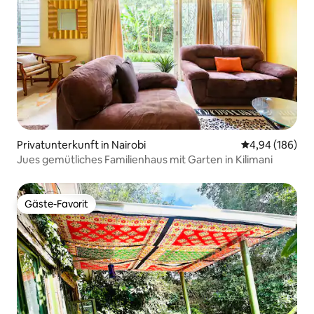
Privatunterkunft in Nairobi
Durchschnittli
4,94 (186)
Jues gemütliches Familienhaus mit Garten in Kilimani
Gäste-Favorit
Gäste-Favorit