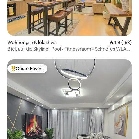
Wohnung in Kileleshwa
Durchschnitt
4,9 (158)
Blick auf die Skyline | Pool • Fitnessraum • Schnelles WLAN
| Sakoya One
Gäste-Favorit
Beliebter Gäste-Favorit.