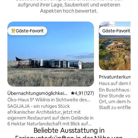
aufgrund ihrer Lage, Sauberkeit und weiteren
Aspekten hoch bewertet.
Gäste-Favorit
Gäste-Favorit
Beliebter Gäste-Favorit.
Gäste-Favorit
Privatunterkunft in
Haus auf dem Berg
Ein Buschhaus zur
Übernachtungsmöglichkeit i
Durchschnittliche Bewertung: 
4,91 (127)
Eine Stunde von Nair
n Nairobi
Öko-Haus 5* Wildnis in Sichtweite des
Ort, um dem hekti
Flughafens
SAGIJAJA - ein ruhiges Stück
Stadt zu entfliehe
afrikanischer Architektur, jetzt mit
und Freundesvers
eigenem Restaurant auf dem Gelände in
Unterkunft ein ru
6 Hektar Naturlandschaft mit Blick auf
dem du dich entsp
Beliebte Ausstattung in
den Nairobi National Park in Sichtweite
ruhige Umgebung 
des internationalen Flughafens Jomo
kannst. Infos: 2 Schlafzimmer im