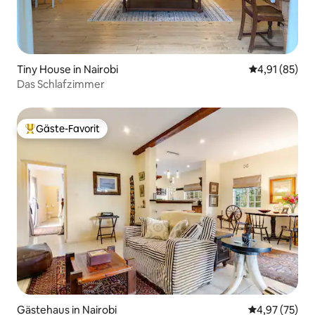
Tiny House in Nairobi
Durchschnitt
4,91 (85)
Das Schlafzimmer
Gäste-Favorit
Beliebter Gäste-Favorit.
Gästehaus in Nairobi
Durchschnitt
4,97 (75)