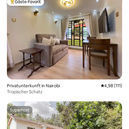
Gäste-Favorit
Beliebter Gäste-Favorit.
Privatunterkunft in Nairobi
Durchschnittl
4,98 (111)
Tropischer Schatz
Superhost
Superhost