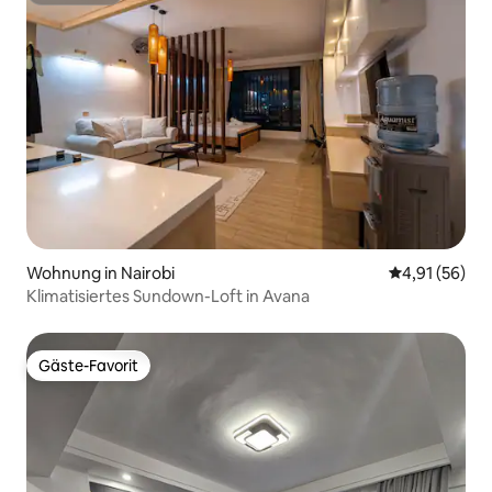
Wohnung in Nairobi
Durchschnitt
4,91 (56)
Klimatisiertes Sundown-Loft in Avana
Gäste-Favorit
Gäste-Favorit