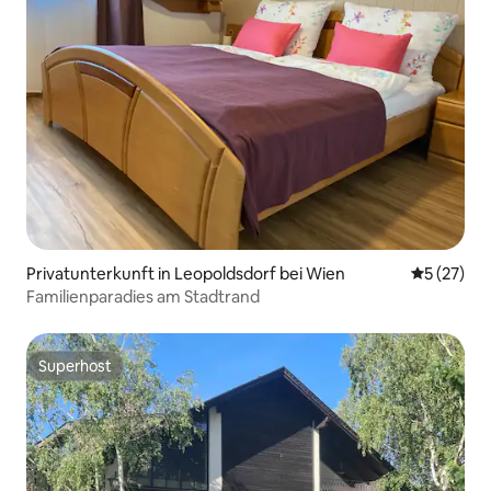
Privatunterkunft in Leopoldsdorf bei Wien
Durchschn
5 (27)
Familienparadies am Stadtrand
Superhost
Superhost