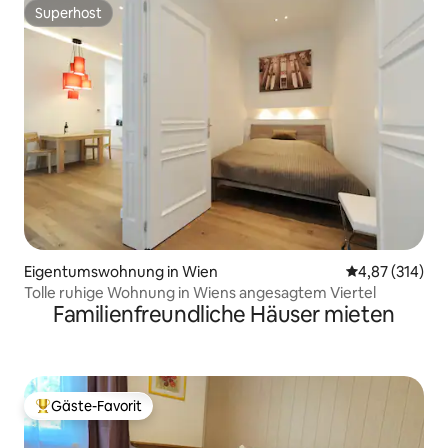
Superhost
Superhost
Eigentumswohnung in Wien
Durchschnittl
4,87 (314)
Tolle ruhige Wohnung in Wiens angesagtem Viertel
Familienfreundliche Häuser mieten
Gäste-Favorit
Beliebter Gäste-Favorit.