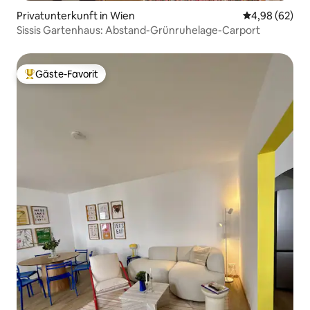
Privatunterkunft in Wien
Durchschnittl
4,98 (62)
Sissis Gartenhaus: Abstand-Grünruhelage-Carport
Gäste-Favorit
Beliebter Gäste-Favorit.