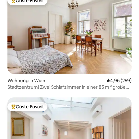
Gäste-Favorit
Beliebter Gäste-Favorit.
Wohnung in Wien
Durchschnittli
4,96 (259)
Stadtzentrum! Zwei Schlafzimmer in einer 85 m ² großen
Wohnung.
Gäste-Favorit
Beliebter Gäste-Favorit.