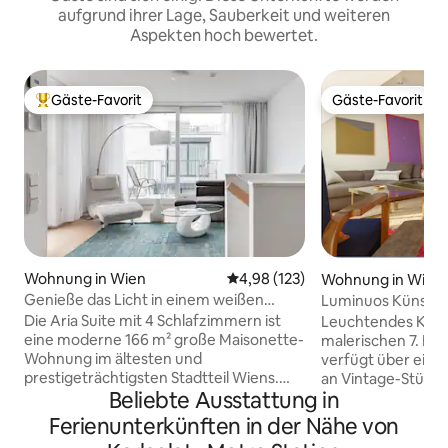
aufgrund ihrer Lage, Sauberkeit und weiteren
Aspekten hoch bewertet.
Gäste-Favorit
Gäste-Favorit
Beliebter Gäste-Favorit.
Gäste-Favorit
Wohnung in Wien
Durchschnittliche Bewertung: 4
4,98 (123)
Wohnung in Wien
Genieße das Licht in einem weißen
Luminuos Künstle
Penthouse nahe der Karlskirche
Die Aria Suite mit 4 Schlafzimmern ist
Leuchtendes Küns
eine moderne 166 m² große Maisonette-
malerischen 7. Be
Wohnung im ältesten und
verfügt über eine
prestigeträchtigsten Stadtteil Wiens.
an Vintage-Stücke
Beliebte Ausstattung in
Penthouse-Wohnung, voll
maßgeschneidert
ausgestattete Küche und die
Kunstwerken, die
Ferienunterkünften in der Nähe von
notwendigsten Annehmlichkeiten sind
selbst kuratiert 