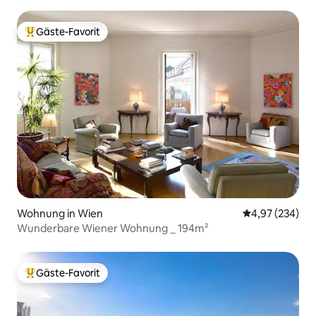
Gäste-Favorit
Beliebter Gäste-Favorit.
Wohnung in Wien
Durchschnittli
4,97 (234)
Wunderbare Wiener Wohnung _ 194m²
Gäste-Favorit
Beliebter Gäste-Favorit.