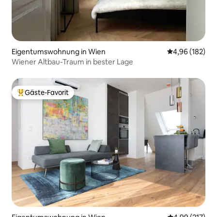
Eigentumswohnung in Wien
Durchschnittli
4,96 (182)
Wiener Altbau-Traum in bester Lage
Gäste-Favorit
Beliebter Gäste-Favorit.