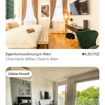
Eigentumswohnung in Wien
Durchschnittl
4,92 (112)
Charmante Altbau-Oase in Wien
Gäste-Favorit
Gäste-Favorit