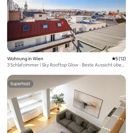
Wohnung in Wien
Durchschn
5 (12)
3 Schlafzimmer | Sky Rooftop Glow - Beste Aussicht über
Wien
Superhost
Superhost