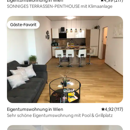
Eigentumswohnung in Wien
Durchschnittl
4,99 (217)
SONNIGES TERRASSEN-PENTHOUSE mit Klimaanlage
Gäste-Favorit
Gäste-Favorit
Eigentumswohnung in Wien
Durchschnittl
4,92 (117)
Sehr schöne Eigentumswohnung mit Pool & Grillplatz