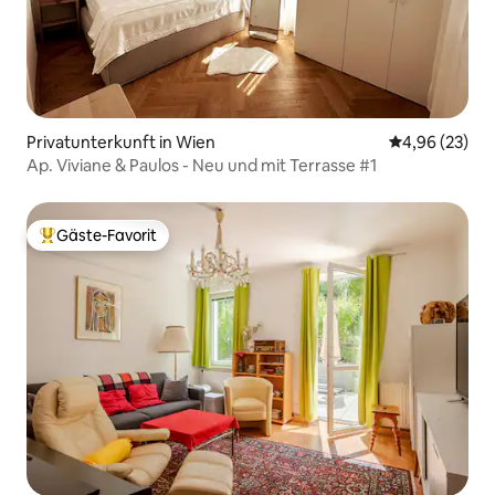
Privatunterkunft in Wien
Durchschnittl
4,96 (23)
Ap. Viviane & Paulos - Neu und mit Terrasse #1
Gäste-Favorit
Beliebter Gäste-Favorit.