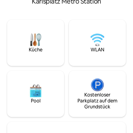
Karlsplatz Metro Station
vorhanden. ------ Bettgrößen und Lage:
Die Wohnung erstr
* Hauptschlafzimmer (Eingangsboden): 1
Etagen und bietet
Queensize-Bett 160 x 200 cm * 2.
zu fünf Personen. 
Schlafzimmer (Eingangsgeschoss): 1
schöne zweistöcki
Queensize-Bett 160 x 200 cm * 3.
spektakulären 360
Schlafzimmer (Eingangsgeschoss): 1
und seine histori
Einzelbett 90 x 200 cm * 4. Schlafzimmer
und idyllisch, lebe
(Eingangsgeschoss): 1 Einzelbett 90 x
dieses zentral ge
200 cm * Zusätzliches Schlafzimmer für
seltenes Fundstück
Küche
WLAN
7. zusätzlichen Gast (obere Etage): 1
Zusatz-Einzelbett 90 x 200 cm *** 1
Babybett ist auf Anfrage erhältlich ***
PREIS PRO NACHT BEINHALTET: -
Haushaltshilfe, (einmal die Woche. Wenn
dein Aufenthalt weniger als eine Woche
beträgt, ist sie für die Endreinigung
reserviert). - Wäsche, Bügeln (für
Kostenloser
wichtige Kleidung empfehlen wir
Pool
Parkplatz auf dem
professionelle chemische
Grundstück
Reinigungsdienste vor Ort). - Transport
mit privatem Fahrdienst (kostenlos für
die Rückkehr zum internationalen
Flughafen Wien bei Buchung für 4
Nächte/gegen Gebühr vom Flughafen