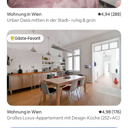
Wohnung in Wien
Durchschnittli
4,94 (288)
Urban Oasis mitten in der Stadt– ruhig & grün
Gäste-Favorit
Beliebter Gäste-Favorit.
Wohnung in Wien
Durchschnittli
4,98 (176)
Großes Luxus-Appartement mit Design-Küche (2SZ+AC)