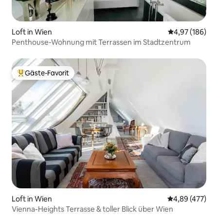
Loft in Wien
Durchschnittli
4,97 (186)
Penthouse-Wohnung mit Terrassen im Stadtzentrum
Gäste-Favorit
Beliebter Gäste-Favorit.
Loft in Wien
Durchschnittli
4,89 (477)
Vienna-Heights Terrasse & toller Blick über Wien