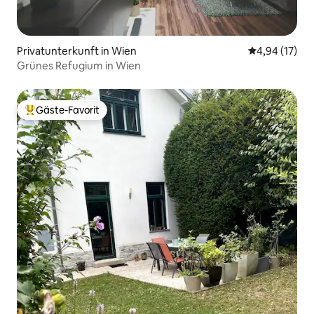
Privatunterkunft in Wien
Durchschnitt
4,94 (17)
Grünes Refugium in Wien
Gäste-Favorit
Beliebter Gäste-Favorit.