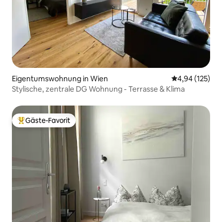
Eigentumswohnung in Wien
Durchschnittl
4,94 (125)
Stylische, zentrale DG Wohnung - Terrasse & Klima
Gäste-Favorit
Beliebter Gäste-Favorit.