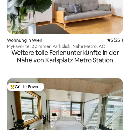
Wohnung in Wien
Durchschni
5 (251)
MyFavorite: 2 Zimmer, Parkblick, Nähe Metro, AC
Weitere tolle Ferienunterkünfte in der
Nähe von Karlsplatz Metro Station
Gäste-Favorit
Beliebter Gäste-Favorit.