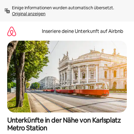
Zu
Einige Informationen wurden automatisch übersetzt. 
Inhalten
Original anzeigen
springen
Inseriere deine Unterkunft auf Airbnb
Unterkünfte in der Nähe von Karlsplatz
Metro Station